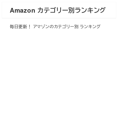
メ
Amazon カテゴリー別ランキング
イ
ン
毎日更新！ アマゾンのカテゴリー別 ランキング
コ
ン
テ
ン
ツ
へ
移
動