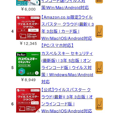
インコード版|ウイルス対
策|Win/Mac/Android対応
￥6,000
【Amazon.co.jp限定】ウイル
スバスター クラウド(最新)| 3
4
年 3台版 | カード版 |
Win/Mac/iOS/Android対応
￥12,345
【PC/スマホ対応】
カスペルスキー セキュリティ
(最新版) | 3年 5台版 | オン
5
ラインコード版 | ウイルス対
策 | Windows/Mac/Android
￥8,949
対応
【公式】ウイルスバスター ク
ラウド(最新)| 3年 3台版 | オ
6
ンラインコード版 |
Win/Mac/iOS/Android対応