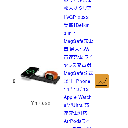
枚入り クリア
【VGP 2022
受賞】Belkin
3 in 1
MagSafe充電
器 最大15W
高速充電 ワイ
ヤレス充電器
MagSafe公式
9
認証 iPhone
14 / 13 / 12
Apple Watch
￥17,622
8/7/Ultra 高
速充電対応
AirPodsワイ