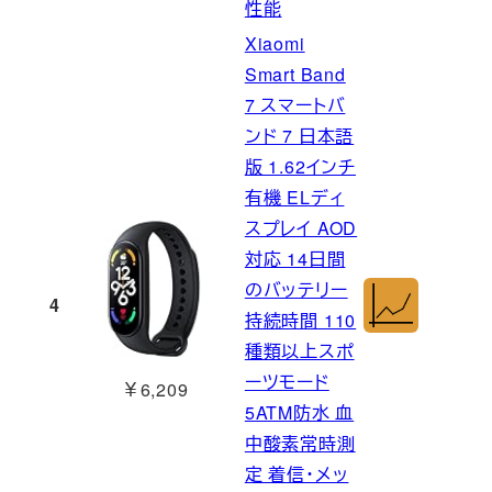
性能
Xiaomi
Smart Band
7 スマートバ
ンド 7 日本語
版 1.62インチ
有機 ELディ
スプレイ AOD
対応 14日間
のバッテリー
4
持続時間 110
種類以上スポ
ーツモード
￥6,209
5ATM防水 血
中酸素常時測
定 着信・メッ