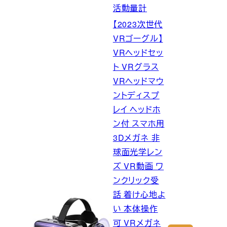
活動量計
【2023次世代
VRゴーグル】
VRヘッドセッ
ト VRグラス
VRヘッドマウ
ントディスプ
レイ ヘッドホ
ン付 スマホ用
3Dメガネ 非
球面光学レン
ズ VR動画 ワ
ンクリック受
話 着け心地よ
い 本体操作
可 VRメガネ