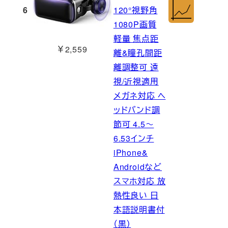
6
120°視野角
1080P画質
軽量 焦点距
￥2,559
離&瞳孔間距
離調整可 遠
視/近視適用
メガネ対応 ヘ
ッドバンド調
節可 4.5～
6.53インチ
iPhone&
Androidなど
スマホ対応 放
熱性良い 日
本語説明書付
（黒）