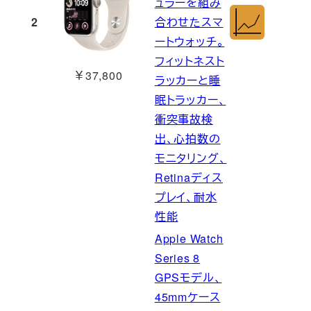
ュラーを組み
2
合わせたスマ
ートウォッチ。
フィットネスト
￥37,800
ラッカーと睡
眠トラッカー、
衝突事故検
出、心拍数の
モニタリング、
Retinaディス
プレイ、耐水
性能
Apple Watch
Series 8
GPSモデル、
45mmケース