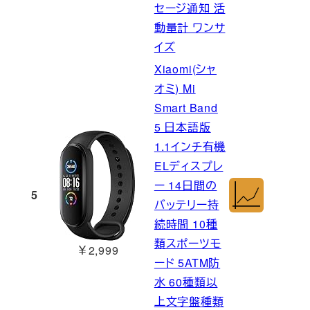
セージ通知 活
動量計 ワンサ
イズ
Xiaomi(シャ
オミ) Mi
Smart Band
5 日本語版
1.1インチ有機
ELディスプレ
ー 14日間の
5
バッテリー持
続時間 10種
類スポーツモ
￥2,999
ード 5ATM防
水 60種類以
上文字盤種類