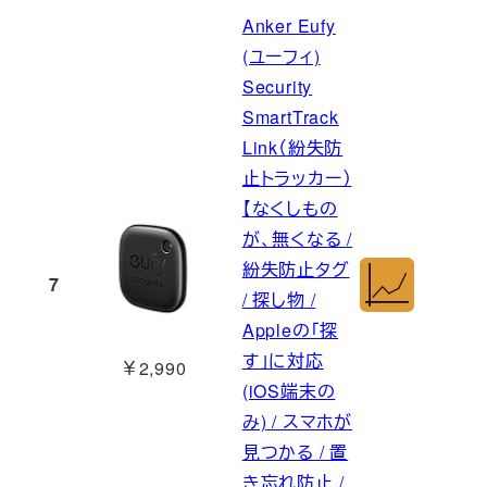
Anker Eufy
(ユーフィ)
Security
SmartTrack
Link（紛失防
止トラッカー）
【なくしもの
が、無くなる /
紛失防止タグ
7
/ 探し物 /
Appleの「探
す」に対応
￥2,990
(iOS端末の
み) / スマホが
見つかる / 置
き忘れ防止 /