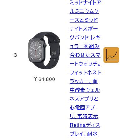
ミッドナイトア
ルミニウムケ
ースとミッド
ナイトスポー
ツバンド レギ
ュラーを組み
3
合わせたスマ
ートウォッチ。
フィットネスト
￥64,800
ラッカー、血
中酸素ウェル
ネスアプリと
心電図アプ
リ、常時表示
Retinaディス
プレイ、耐水