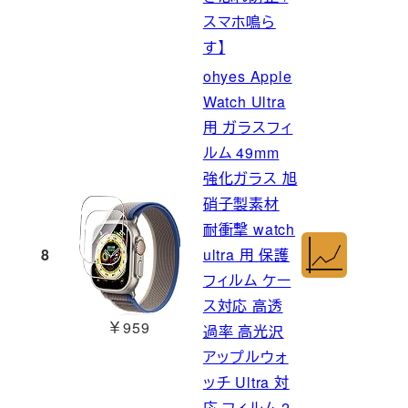
スマホ鳴ら
す】
ohyes Apple
Watch Ultra
用 ガラスフィ
ルム 49mm
強化ガラス 旭
硝子製素材
耐衝撃 watch
8
ultra 用 保護
フィルム ケー
ス対応 高透
￥959
過率 高光沢
アップルウォ
ッチ Ultra 対
応 フィルム 2