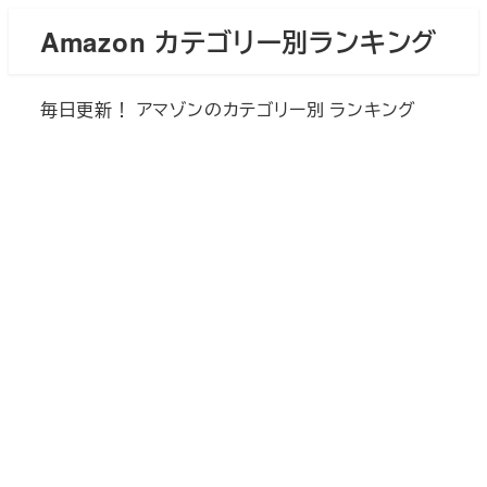
メ
Amazon カテゴリー別ランキング
イ
ン
毎日更新！ アマゾンのカテゴリー別 ランキング
コ
ン
テ
ン
ツ
へ
移
動