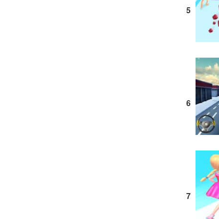
5
6
7