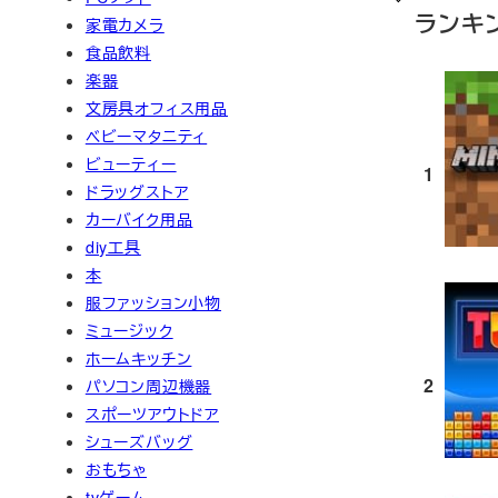
ランキ
家電カメラ
食品飲料
楽器
文房具オフィス用品
ベビーマタニティ
ビューティー
1
ドラッグストア
カーバイク用品
diy工具
本
服ファッション小物
ミュージック
ホームキッチン
2
パソコン周辺機器
スポーツアウトドア
シューズバッグ
おもちゃ
tvゲーム