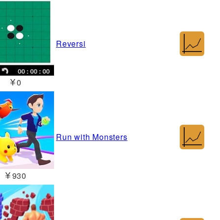
Reversi
￥0
Run with Monsters
￥930