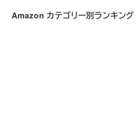
メ
Amazon カテゴリー別ランキング
イ
ン
コ
ン
テ
ン
ツ
へ
移
動