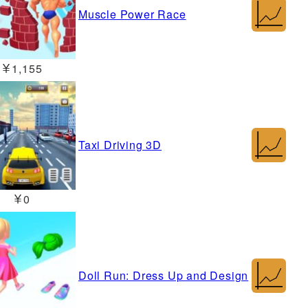
Muscle Power Race
￥1,155
Taxi Driving 3D
￥0
Doll Run: Dress Up and Design