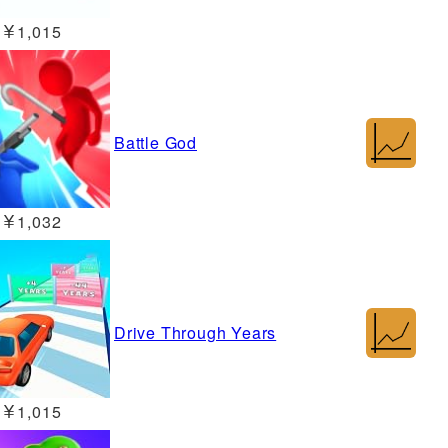
￥1,015
Battle God
￥1,032
Drive Through Years
￥1,015