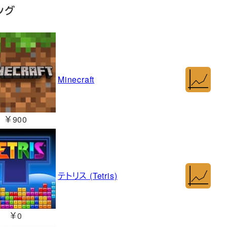
ング
Minecraft
￥900
テトリス (Tetris)
￥0