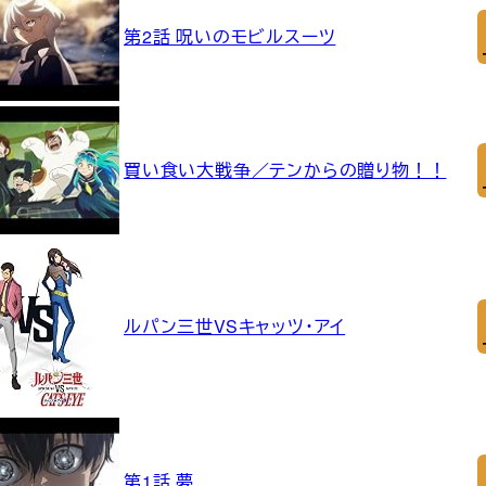
第2話 呪いのモビルスーツ
買い食い大戦争／テンからの贈り物！！
ルパン三世VSキャッツ・アイ
第1話 夢