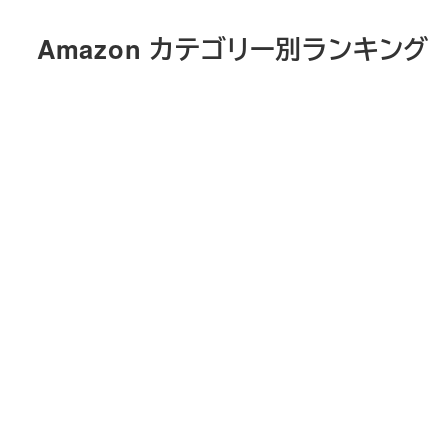
メ
Amazon カテゴリー別ランキング
イ
ン
コ
ン
テ
ン
ツ
へ
移
動