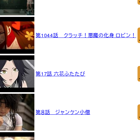
第1044話 クラッチ！悪魔の化身 ロビン！
第17話 六花ふたたび
第８話 ジャンケン小僧