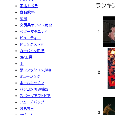
ランキ
家電カメラ
食品飲料
楽器
文房具オフィス用品
1
ベビーマタニティ
ビューティー
ドラッグストア
カーバイク用品
diy工具
本
服ファッション小物
2
ミュージック
ホームキッチン
パソコン周辺機器
スポーツアウトドア
シューズバッグ
おもちゃ
3
tvゲーム