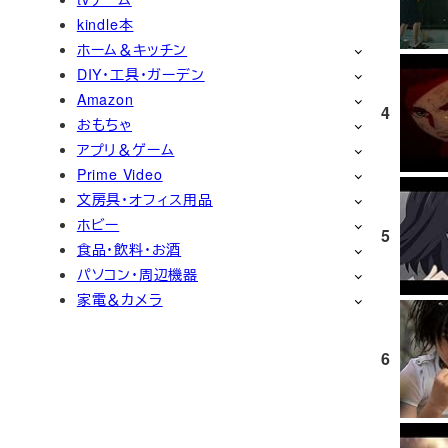
kindle本
ホーム＆キッチン
DIY・工具・ガーデン
Amazon
4
おもちゃ
アプリ＆ゲーム
Prime Video
文房具・オフィス用品
ホビー
5
食品・飲料・お酒
パソコン・周辺機器
家電＆カメラ
6