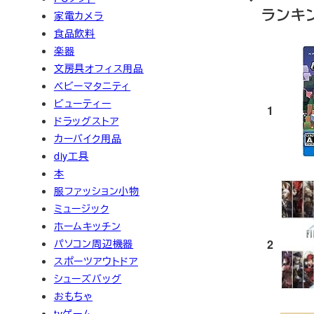
ランキ
家電カメラ
食品飲料
楽器
文房具オフィス用品
ベビーマタニティ
ビューティー
1
ドラッグストア
カーバイク用品
diy工具
本
服ファッション小物
ミュージック
ホームキッチン
2
パソコン周辺機器
スポーツアウトドア
シューズバッグ
おもちゃ
tvゲーム