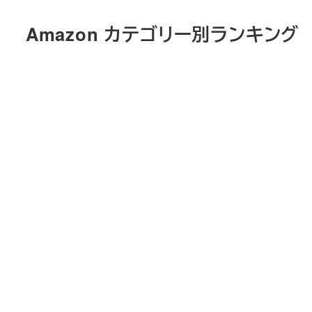
メ
Amazon カテゴリー別ランキング
イ
ン
コ
ン
テ
ン
ツ
へ
移
動