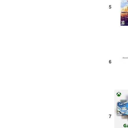
5
6
7