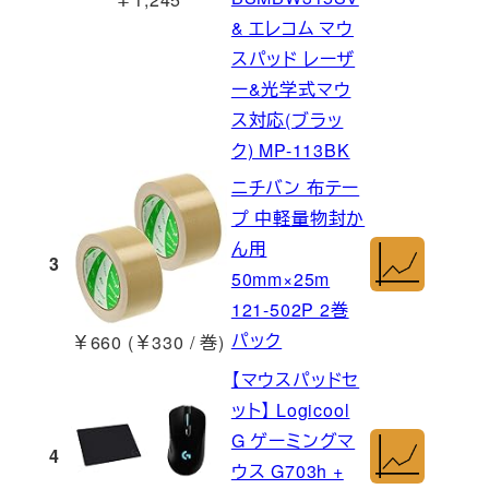
& エレコム マウ
スパッド レーザ
ー&光学式マウ
ス対応(ブラッ
ク) MP-113BK
ニチバン 布テー
プ 中軽量物封か
ん用
3
50mm×25m
121-502P 2巻
パック
￥660 (￥330 / 巻)
【マウスパッドセ
ット】 Logicool
G ゲーミングマ
4
ウス G703h +