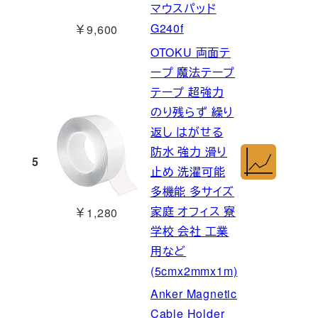
マウスパッド
G240f
￥9,600
OTOKU 両面テ
ープ 魔法テープ
テープ 超強力
のり残らず 繰り
返し はがせる
防水 強力 滑り
5
止め 洗濯可能
多機能 多サイズ
家庭 オフィス 寮
￥1,280
学校 会社 工業
用など
(5cmx2mmx1m)
Anker Magnetic
Cable Holder