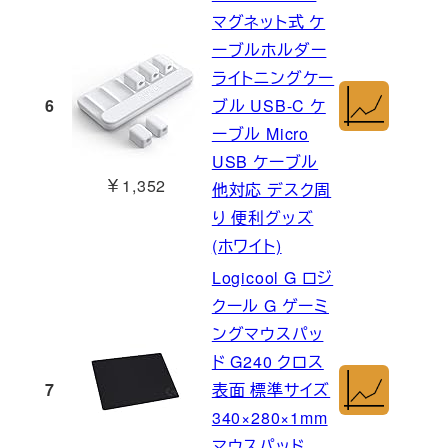
マグネット式 ケ
ーブルホルダー
ライトニングケー
6
ブル USB-C ケ
ーブル Micro
USB ケーブル
￥1,352
他対応 デスク周
り 便利グッズ
(ホワイト)
Logicool G ロジ
クール G ゲーミ
ングマウスパッ
ド G240 クロス
7
表面 標準サイズ
340×280×1mm
マウスパッド