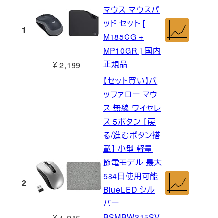
マウス マウスパ
ッド セット [
1
M185CG +
MP10GR ] 国内
正規品
￥2,199
【セット買い】バ
ッファロー マウ
ス 無線 ワイヤレ
ス 5ボタン 【戻
る/進むボタン搭
載】 小型 軽量
節電モデル 最大
584日使用可能
2
BlueLED シル
バー
BSMBW315SV
￥1,245