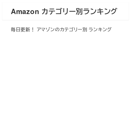
メ
Amazon カテゴリー別ランキング
イ
ン
毎日更新！ アマゾンのカテゴリー別 ランキング
コ
ン
テ
ン
ツ
へ
移
動