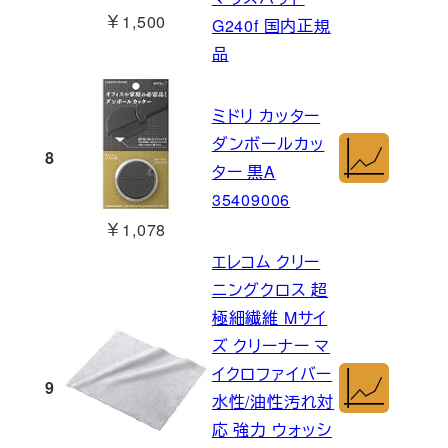
￥1,500
G240f 国内正規
品
ミドリ カッター
ダンボールカッ
8
ター 黒A
35409006
￥1,078
エレコム クリー
ニングクロス 超
極細繊維 Mサイ
ズ クリーナー マ
イクロファイバー
9
水性/油性汚れ対
応 強力 ウォッシ