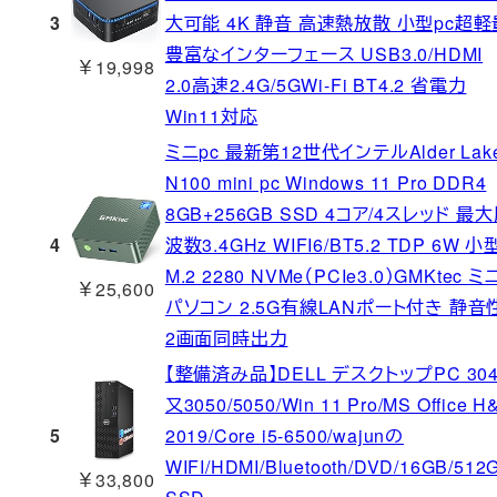
3
大可能 4K 静音 高速熱放散 小型pc超軽
豊富なインターフェース USB3.0/HDMI
￥19,998
2.0高速2.4G/5GWi-Fi BT4.2 省電力
Win11対応
ミニpc 最新第12世代インテルAlder Lake
N100 mini pc Windows 11 Pro DDR4
8GB+256GB SSD 4コア/4スレッド 最
4
波数3.4GHz WIFI6/BT5.2 TDP 6W 小
M.2 2280 NVMe（PCIe3.0）GMKtec ミ
￥25,600
パソコン 2.5G有線LANポート付き 静音
2画面同時出力
【整備済み品】DELL デスクトップPC 304
又3050/5050/Win 11 Pro/MS Office H
5
2019/Core i5-6500/wajunの
WIFI/HDMI/Bluetooth/DVD/16GB/512
￥33,800