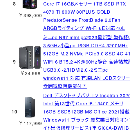
8
Core i7 16GBメモリー 1TB SSD RTX
4070 Ti 800W 80PLUS GOLD
￥398,000
PredatorSense FrostBlade 2.0Fan
ARGBライティング Wi-Fi 6E対応 40L
ミニpc N97 mini pc2023最新型 動作軽
3.6GHz小型pc 16GB DDR4 3200MHz
512GB M.2 NVMe PCle3.0 SSD 4C 4
9
WIFI 6 BT5.2 4K@60Hz静音 高速熱放
USB3.0×2/HDMI2.0×2ミニpc
￥34,998
windows11 対応 有線LAN LCDスクリ
雰囲気照明機能付き
Dell デスクトップパソコン Inspiron 302
Intel 第13世代 Core i5-13400 メモリ
10
16GB SSD512GB MS Office 2021搭載
Windows11 ブラック 翌営業日対応オン
￥117,999
イト出張修理サービス1年 SI60A-DWHB