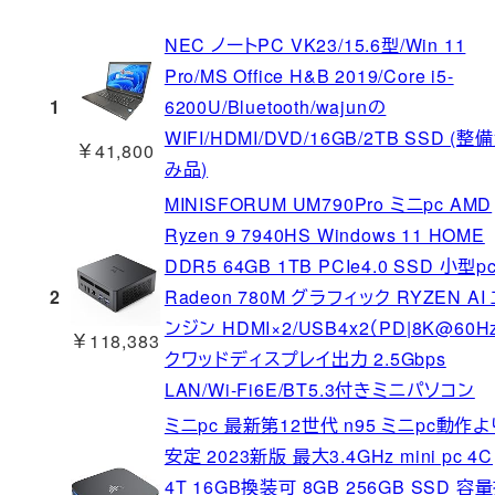
NEC ノートPC VK23/15.6型/Win 11
Pro/MS Office H&B 2019/Core i5-
1
6200U/Bluetooth/wajunの
WIFI/HDMI/DVD/16GB/2TB SSD (整
￥41,800
み品)
MINISFORUM UM790Pro ミニpc AMD
Ryzen 9 7940HS Windows 11 HOME
DDR5 64GB 1TB PCIe4.0 SSD 小型p
2
Radeon 780M グラフィック RYZEN AI
ンジン HDMI×2/USB4x2（PD|8K@60Hz
￥118,383
クワッドディスプレイ出力 2.5Gbps
LAN/Wi-Fi6E/BT5.3付きミニパソコン
ミニpc 最新第12世代 n95 ミニpc動作よ
安定 2023新版 最大3.4GHz mini pc 4C
4T 16GB換装可 8GB 256GB SSD 容