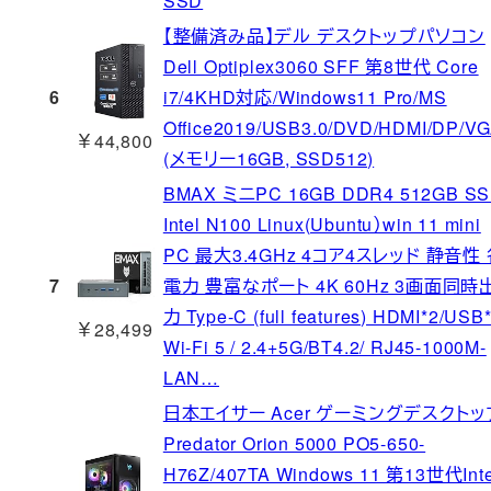
SSD
【整備済み品】デル デスクトップパソコン
Dell Optiplex3060 SFF 第8世代 Core
6
i7/4KHD対応/Windows11 Pro/MS
Office2019/USB3.0/DVD/HDMI/DP/V
￥44,800
(メモリー16GB, SSD512)
BMAX ミニPC 16GB DDR4 512GB S
Intel N100 Linux(Ubuntu）win 11 mini
PC 最大3.4GHz 4コア4スレッド 静音性
7
電力 豊富なポート 4K 60Hz 3画面同時
力 Type-C (full features) HDMI*2/USB*
￥28,499
Wi-Fi 5 / 2.4+5G/BT4.2/ RJ45-1000M-
LAN…
日本エイサー Acer ゲーミングデスクトッ
Predator Orion 5000 PO5-650-
H76Z/407TA Windows 11 第13世代Inte