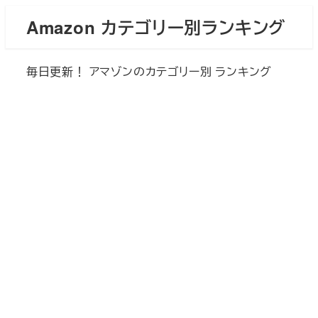
メ
Amazon カテゴリー別ランキング
イ
ン
毎日更新！ アマゾンのカテゴリー別 ランキング
コ
ン
テ
ン
ツ
へ
移
動