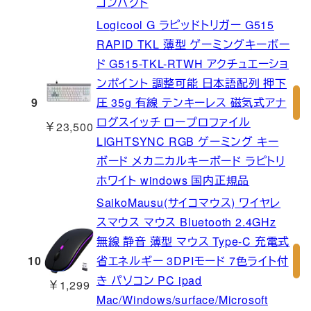
コンパクト
Logicool G ラピッドトリガー G515
RAPID TKL 薄型 ゲーミングキーボー
ド G515-TKL-RTWH アクチュエーショ
ンポイント 調整可能 日本語配列 押下
9
圧 35g 有線 テンキーレス 磁気式アナ
ログスイッチ ロープロファイル
￥23,500
LIGHTSYNC RGB ゲーミング キー
ボード メカニカルキーボード ラピトリ
ホワイト windows 国内正規品
SaikoMausu(サイコマウス) ワイヤレ
スマウス マウス Bluetooth 2.4GHz
無線 静音 薄型 マウス Type-C 充電式
10
省エネルギー 3DPIモード 7色ライト付
き パソコン PC ipad
￥1,299
Mac/Windows/surface/Microsoft