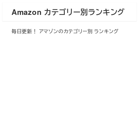
メ
Amazon カテゴリー別ランキング
イ
ン
毎日更新！ アマゾンのカテゴリー別 ランキング
コ
ン
テ
ン
ツ
へ
移
動