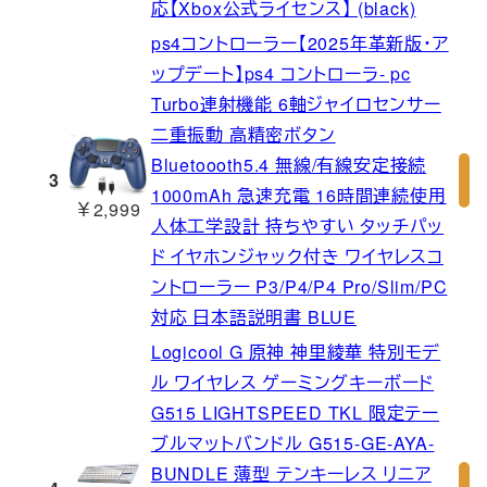
応【Xbox公式ライセンス】 (black)
ps4コントローラー【2025年革新版・ア
ップデート】ps4 コントローラ- pc
Turbo連射機能 6軸ジャイロセンサー
二重振動 高精密ボタン
Bluetoooth5.4 無線/有線安定接続
3
1000mAh 急速充電 16時間連続使用
￥2,999
人体工学設計 持ちやすい タッチパッ
ド イヤホンジャック付き ワイヤレスコ
ントローラー P3/P4/P4 Pro/Slim/PC
対応 日本語説明書 BLUE
Logicool G 原神 神里綾華 特別モデ
ル ワイヤレス ゲーミングキーボード
G515 LIGHTSPEED TKL 限定テー
ブルマットバンドル G515-GE-AYA-
BUNDLE 薄型 テンキーレス リニア