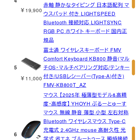
4
赤軸 静かなタイピング 日本語配列 マ
￥19,900
ウスパッド 付き LIGHTSPEED
Bluetooth 接続対応 LIGHTSYNC
RGB PC ホワイト キーボード 国内正
規品
富士通 ワイヤレスキーボード FMV
Comfort Keyboard KB800 静音(マル
5
チOS・マルチペアリング対応/テンキー
付き/USBレシーバー(Type-A)付き)
￥11,000
FMV-KB800T_AZ
マウス 【2025年 極薄型モデル&高精
度・高感度】 YHOYH ぶるーとゅーす
マウス 無線 静音 薄型 小型 左右対称
Bluetooth ワイヤレスマウス Type-C
充電式 2.4GHz mouse 高耐久性 光
6
学式 省エネ ブルートゥース 瞬時接続