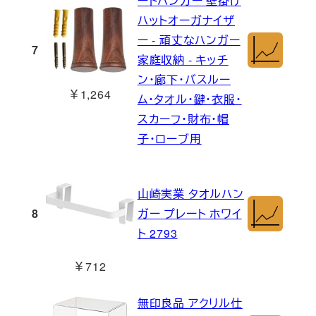
ートハンガー 壁掛け
ハットオーガナイザ
ー - 頑丈なハンガー
7
家庭収納 - キッチ
ン・廊下・バスルー
￥1,264
ム・タオル・鍵・衣服・
スカーフ・財布・帽
子・ローブ用
山崎実業 タオルハン
8
ガー プレート ホワイ
ト 2793
￥712
無印良品 アクリル仕