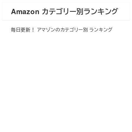
メ
Amazon カテゴリー別ランキング
イ
ン
毎日更新！ アマゾンのカテゴリー別 ランキング
コ
ン
テ
ン
ツ
へ
移
動