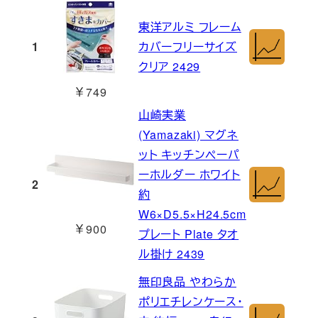
東洋アルミ フレーム
1
カバーフリーサイズ
クリア 2429
￥749
山崎実業
(Yamazaki) マグネ
ット キッチンペーパ
ーホルダー ホワイト
2
約
W6×D5.5×H24.5cm
￥900
プレート Plate タオ
ル掛け 2439
無印良品 やわらか
ポリエチレンケース・