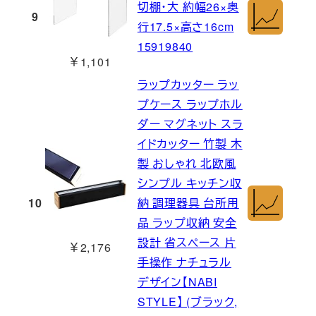
切棚・大 約幅26×奥
9
行17.5×高さ16cm
15919840
￥1,101
ラップカッター ラッ
プケース ラップホル
ダー マグネット スラ
イドカッター 竹製 木
製 おしゃれ 北欧風
シンプル キッチン収
10
納 調理器具 台所用
品 ラップ収納 安全
設計 省スペース 片
￥2,176
手操作 ナチュラル
デザイン【NABI
STYLE】 (ブラック,