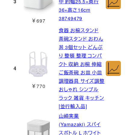
3
中 約幅25.5×奥行
36×高さ16cm
38749479
￥697
食器 お椀スタンド
茶碗スタンド おわん
丼 3個セット どんぶ
り 整頓 整理 コンパ
クト 収納 お椀 伸縮
4
ご飯茶碗 お皿 小皿
調理器具 サイズ調整
￥770
おしゃれ シンプル
ラック 雑貨 キッチン
[並行輸入品]
山崎実業
(Yamazaki) スパイ
スボトル L ホワイト