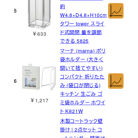
約
5
W4.8×D4.8×H10cm
タワー tower スライ
ド式開閉 量を調節
￥633
できる 5825
マーナ (marna) ポリ
袋ホルダー (大きく
開いて捨てやすい)
コンパクト 折りたた
6
み (袋口が閉じる)
キッチン 生ごみ ゴ
￥1,217
ミ袋ホルダー ホワイ
ト K821W
木製コートラック壁
掛け | 2点セット コ