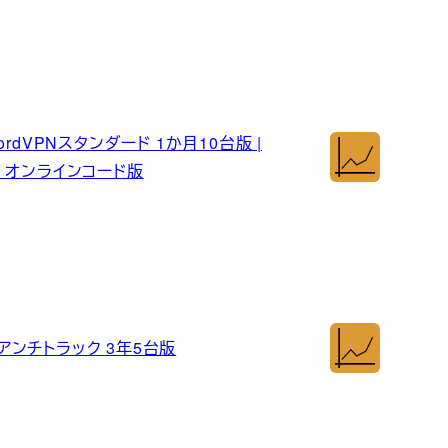
ordVPNスタンダード 1か月10台版 |
応】| オンラインコード版
/アンチトラック 3年5台版