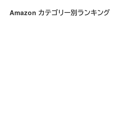
メ
Amazon カテゴリー別ランキング
イ
ン
コ
ン
テ
ン
ツ
へ
移
動