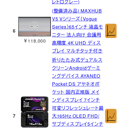
レトログレー)
(整備済み品) MAXHUB
V5 Vシリーズ（Vogue
Series）65インチ 液晶モ
6
ニター 法人向け 会議用
￥118,000
高輝度 4K UHD ディス
プレイ マルチタッチ付き
折りたたみ式デュアルス
クリーンAndroidゲーミ
ングデバイス AYANEO
Pocket DS アヤネオポ
ケット 国内正規版 メイ
ンディスプレイ 7インチ
可変リフレッシュレート最
7
大165Hz OLED FHD/
サブディスプレイ5インチ