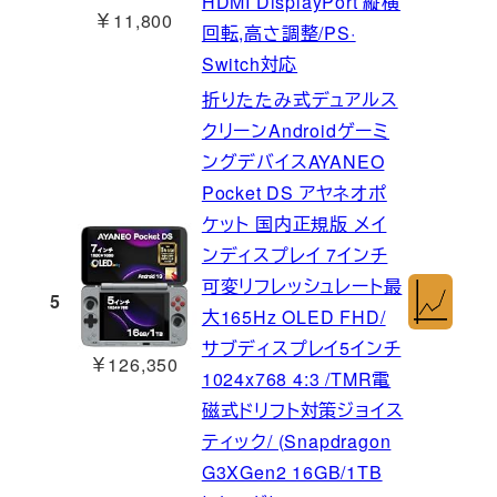
HDMI DisplayPort 縦横
￥11,800
回転,高さ調整/PS·
Switch対応
折りたたみ式デュアルス
クリーンAndroidゲーミ
ングデバイスAYANEO
Pocket DS アヤネオポ
ケット 国内正規版 メイ
ンディスプレイ 7インチ
可変リフレッシュレート最
5
大165Hz OLED FHD/
サブディスプレイ5インチ
￥126,350
1024x768 4:3 /TMR電
磁式ドリフト対策ジョイス
ティック/ (Snapdragon
G3XGen2 16GB/1TB