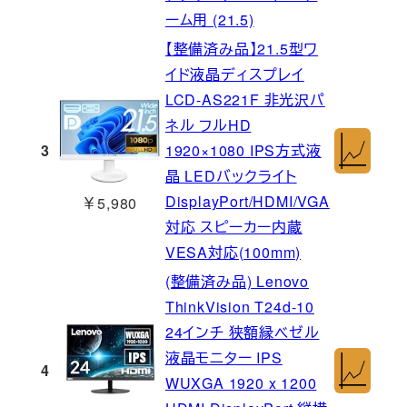
ーム用 (21.5)
【整備済み品】21.5型ワ
イド液晶ディスプレイ
LCD-AS221F 非光沢パ
ネル フルHD
3
1920×1080 IPS方式液
晶 LEDバックライト
DisplayPort/HDMI/VGA
￥5,980
対応 スピーカー内蔵
VESA対応(100mm)
(整備済み品) Lenovo
ThinkVision T24d-10
24インチ 狭額縁ベゼル
液晶モニター IPS
4
WUXGA 1920 x 1200