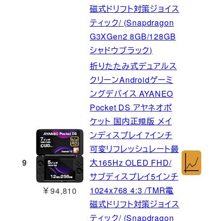
磁式ドリフト対策ジョイス
ティック/ (Snapdragon
G3XGen2 8GB/128GB
シャドウブラック)
折りたたみ式デュアルス
クリーンAndroidゲーミ
ングデバイス AYANEO
Pocket DS アヤネオポ
ケット 国内正規版 メイ
ンディスプレイ 7インチ
可変リフレッシュレート最
9
大165Hz OLED FHD/
サブディスプレイ5インチ
1024x768 4:3 /TMR電
￥94,810
磁式ドリフト対策ジョイス
ティック/ (Snapdragon