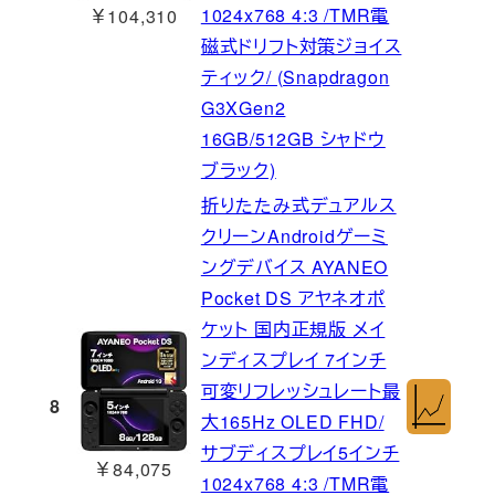
1024x768 4:3 /TMR電
￥104,310
磁式ドリフト対策ジョイス
ティック/ (Snapdragon
G3XGen2
16GB/512GB シャドウ
ブラック)
折りたたみ式デュアルス
クリーンAndroidゲーミ
ングデバイス AYANEO
Pocket DS アヤネオポ
ケット 国内正規版 メイ
ンディスプレイ 7インチ
可変リフレッシュレート最
8
大165Hz OLED FHD/
サブディスプレイ5インチ
￥84,075
1024x768 4:3 /TMR電