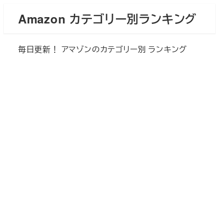
メ
Amazon カテゴリー別ランキング
イ
ン
毎日更新！ アマゾンのカテゴリー別 ランキング
コ
ン
テ
ン
ツ
へ
移
動