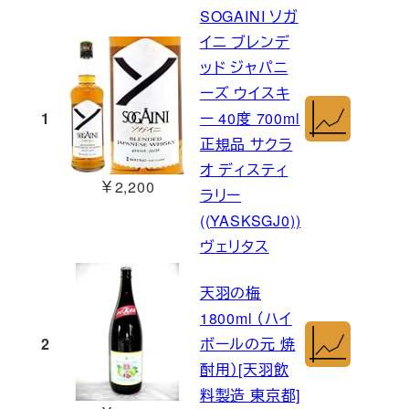
SOGAINI ソガ
イニ ブレンデ
ッド ジャパニ
ーズ ウイスキ
1
ー 40度 700ml
正規品 サクラ
オ ディスティ
￥2,200
ラリー
((YASKSGJ0))
ヴェリタス
天羽の梅
1800ml （ハイ
2
ボールの元 焼
酎用）[天羽飲
料製造 東京都]