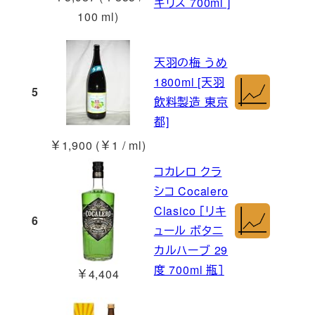
ギリス 700ml ]
100 ml)
天羽の梅 うめ
1800ml [天羽
5
飲料製造 東京
都]
￥1,900 (￥1 / ml)
コカレロ クラ
シコ Cocalero
Clasico ［リキ
6
ュール ボタニ
カルハーブ 29
度 700ml 瓶］
￥4,404