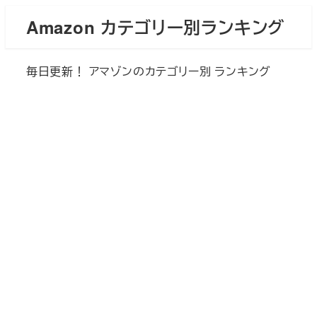
メ
Amazon カテゴリー別ランキング
イ
ン
毎日更新！ アマゾンのカテゴリー別 ランキング
コ
ン
テ
ン
ツ
へ
移
動