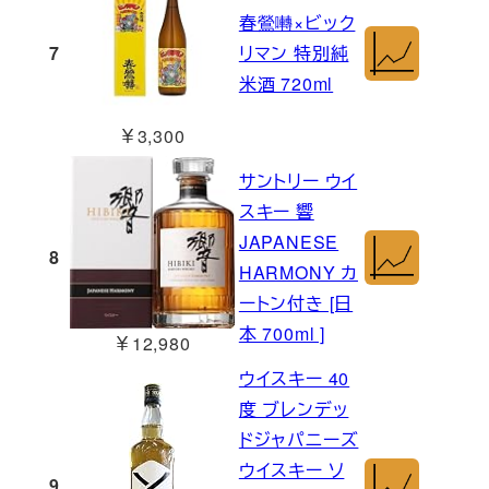
春鶯囀×ビック
7
リマン 特別純
米酒 720ml
￥3,300
サントリー ウイ
スキー 響
JAPANESE
8
HARMONY カ
ートン付き [日
本 700ml ]
￥12,980
ウイスキー 40
度 ブレンデッ
ドジャパニーズ
ウイスキー ソ
9