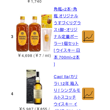
￥1,740
角瓶×2本･角
瓶 オリジナル
うすづくりグラ
ス1脚･オリジ
3
ナル定量ポー
ラー1個セット
[ ウイスキー 日
￥4,698 (￥7 / ml)
本 700ml×2本
]
Caol Ila(カリ
ラ) 12年 箱入
り [ シングルモ
4
ルトスコッチ
ウイスキー イ
￥5,987 (￥855 /