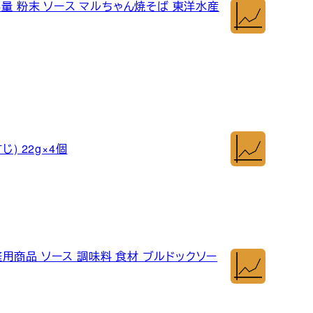
容量 粉末 ソース マルちゃん焼そば 東洋水産
) 22g×4個
家庭用商品 ソース 調味料 食材 ブルドックソー