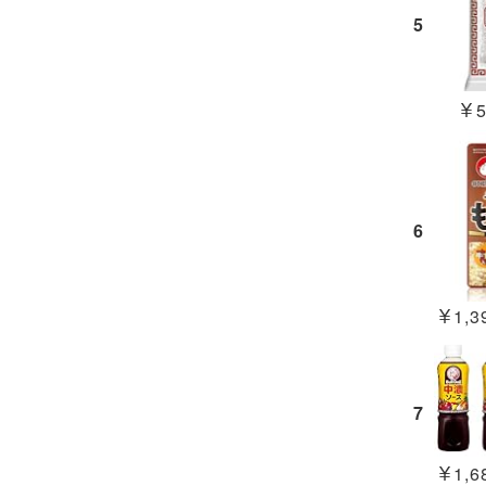
5
￥5
6
￥1,39
7
￥1,68