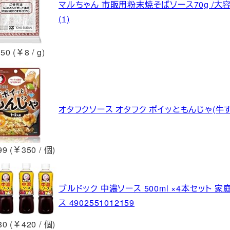
マルちゃん 市販用粉末焼そばソース70g /大
(1)
50 (￥8 / g)
オタフクソース オタフク ポイッともんじゃ(牛すじ
9 (￥350 / 個)
ブルドック 中濃ソース 500ml ×4本セット 
ス 4902551012159
0 (￥420 / 個)