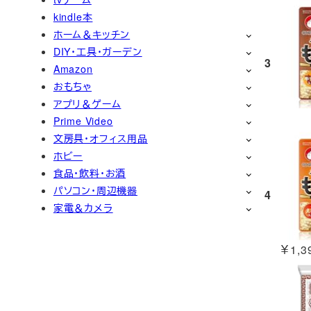
kindle本
ホーム＆キッチン
DIY・工具・ガーデン
3
Amazon
おもちゃ
アプリ＆ゲーム
Prime Video
文房具・オフィス用品
ホビー
食品・飲料・お酒
パソコン・周辺機器
4
家電＆カメラ
￥1,39