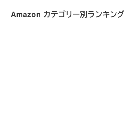
メ
Amazon カテゴリー別ランキング
イ
ン
コ
ン
テ
ン
ツ
へ
移
動