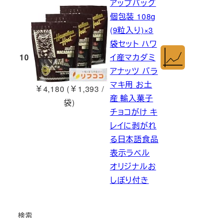
アップバッグ
個包装 108g
(9粒入り)×3
袋セット ハワ
10
イ産マカダミ
アナッツ バラ
マキ用 お土
￥4,180 (￥1,393 /
産 輸入菓子
袋)
チョコがけ キ
レイに剥がれ
る日本語食品
表示ラベル
オリジナルお
しぼり付き
検索