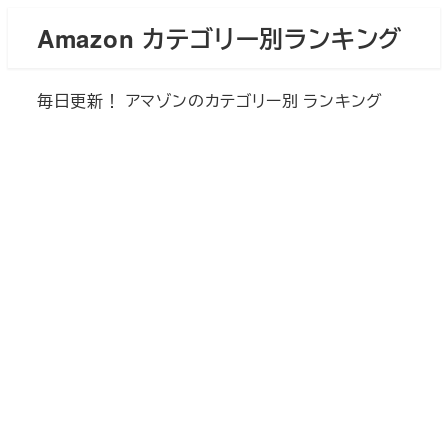
メ
Amazon カテゴリー別ランキング
イ
ン
毎日更新！ アマゾンのカテゴリー別 ランキング
コ
ン
テ
ン
ツ
へ
移
動