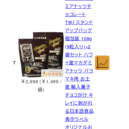
ミアナッツチ
ョコレート
TIKI スタンド
アップバッグ
個包装 108g
(9粒入り)×2
袋セット ハワ
7
イ産マカダミ
アナッツ バラ
マキ用 お土
￥2,998 (￥1,499 /
産 輸入菓子
袋)
チョコがけ キ
レイに剥がれ
る日本語食品
表示ラベル
オリジナルお