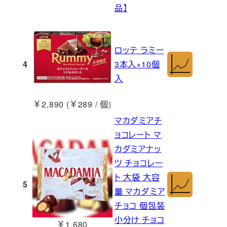
品】
ロッテ ラミー
4
3本入×10個
入
￥2,890 (￥289 / 個)
マカダミアチ
ョコレート マ
カダミアナッ
ツ チョコレー
ト 大袋 大容
5
量 マカダミア
チョコ 個包装
小分け チョコ
￥1,680