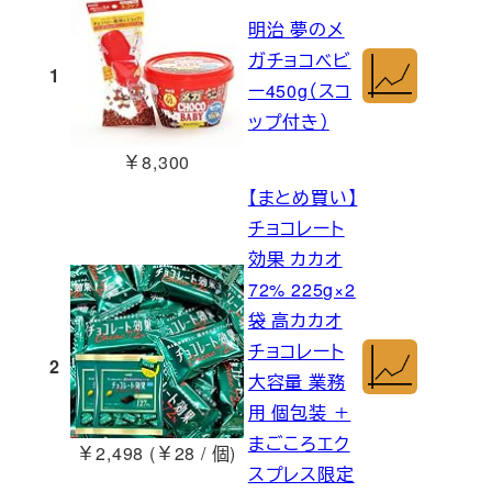
明治 夢のメ
ガチョコベビ
1
ー450g（スコ
ップ付き）
￥8,300
【まとめ買い】
チョコレート
効果 カカオ
72% 225g×2
袋 高カカオ
チョコレート
2
大容量 業務
用 個包装 ＋
まごころエク
￥2,498 (￥28 / 個)
スプレス限定