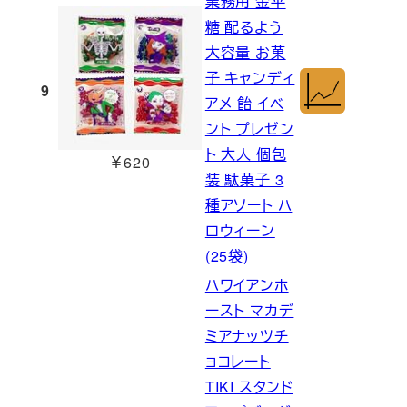
業務用 金平
糖 配るよう
大容量 お菓
子 キャンディ
9
アメ 飴 イベ
ント プレゼン
ト 大人 個包
￥620
装 駄菓子 3
種アソート ハ
ロウィーン
(25袋)
ハワイアンホ
ースト マカデ
ミアナッツチ
ョコレート
TIKI スタンド