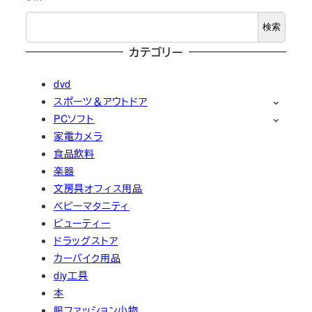
検索
カテゴリー
dvd
スポーツ＆アウトドア
PCソフト
家電カメラ
食品飲料
楽器
文房具オフィス用品
ベビーマタニティ
ビューティー
ドラッグストア
カーバイク用品
diy工具
本
服ファッション小物