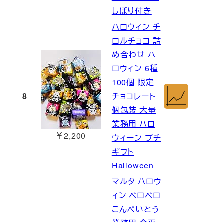
しぼり付き
ハロウィン チ
ロルチョコ 詰
め合わせ ハ
ロウィン 6種
100個 限定
8
チョコレート
個包装 大量
業務用 ハロ
￥2,200
ウィーン プチ
ギフト
Halloween
マルタ ハロウ
ィン ベロベロ
こんぺいとう