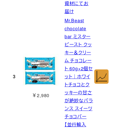
資材にてお
届け
Mr.Beast
chocolate
bar ミスター
ビースト クッ
キー＆クリー
ム チョコレー
ト 60g×2個セ
3
ット｜ホワイ
トチョコとク
ッキーの甘さ
￥2,980
が絶妙なバラ
ンス スイーツ
チョコバー
【並行輸入