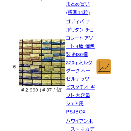
まとめ買い
(標準44粒)
ゴディバ ナ
ポリタン チョ
コレート アソ
ート 4種 個包
装 約80個
320g ミルク
6
ダーク ヘー
ゼルナッツ
ピスタチオ ギ
￥2,990 (￥37 / 個)
フト 大容量
シェア用
PSJBOX
ハワイアンホ
ースト マカデ