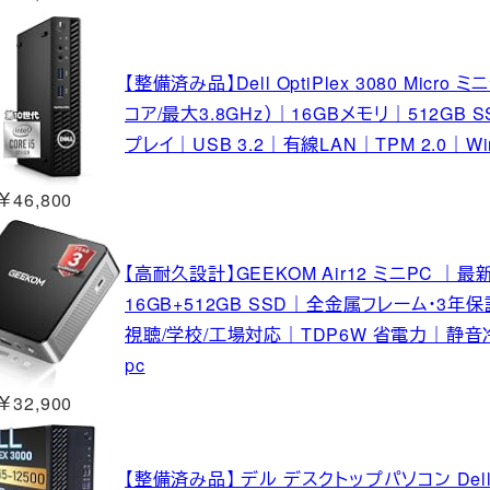
【整備済み品】Dell OptiPlex 3080 Micro
コア/最大3.8GHz）｜16GBメモリ｜512GB SS
プレイ｜USB 3.2｜有線LAN｜TPM 2.0｜Wind
￥46,800
【高耐久設計】GEEKOM Air12 ミニPC ｜最新第
16GB+512GB SSD｜全金属フレーム・3年保
視聴/学校/工場対応｜TDP6W 省電力｜静音冷却｜S
pc
￥32,900
【整備済み品】 デル デスクトップパソコン Dell Opti