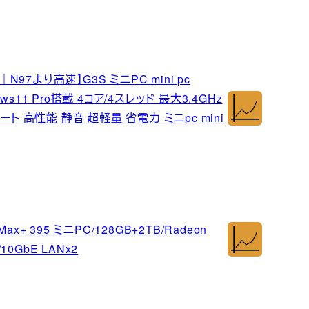
場｜N97より高速】G3S ミニPC mini pc
ws11 Pro搭載 4コア/4スレッド 最大3.4GHz
LANポート 高性能 静音 超軽量 省電力 ミニpc mini
 Max+ 395 ミニPC/128GB+2TB/Radeon
 /10GbE LANx2