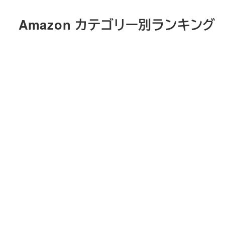
メ
Amazon カテゴリー別ランキング
イ
ン
コ
ン
テ
ン
ツ
へ
移
動