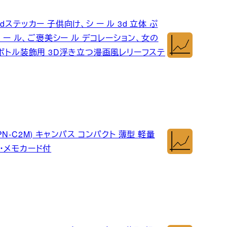
ステッカー 子供向け、シ ー ル 3d 立体 ぷ
 ー ル、ご褒美シー ル デコレーション、女の
ーボトル装飾用 3D浮き立つ漫画風レリーフステ
PN-C2M) キャンパス コンパクト 薄型 軽量
・メモカード付