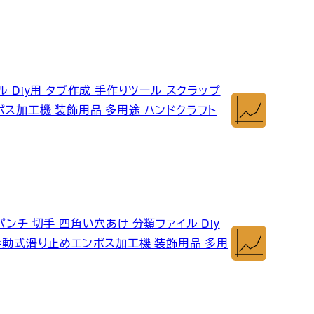
 Diy用 タブ作成 手作りツール スクラップ
ボス加工機 装飾用品 多用途 ハンドクラフト
ンチ 切手 四角い穴あけ 分類ファイル Diy
 手動式滑り止めエンボス加工機 装飾用品 多用