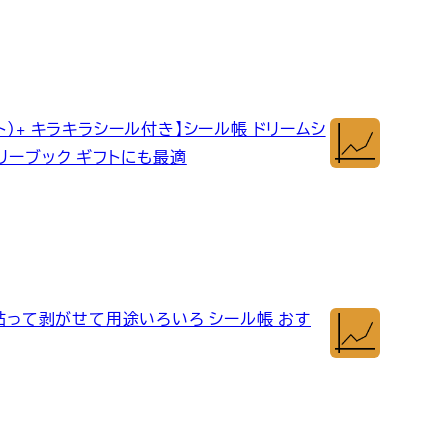
ト）+ キラキラシール付き】シール帳 ドリームシ
リーブック ギフトにも最適
 貼って剥がせて用途いろいろ シール帳 おす