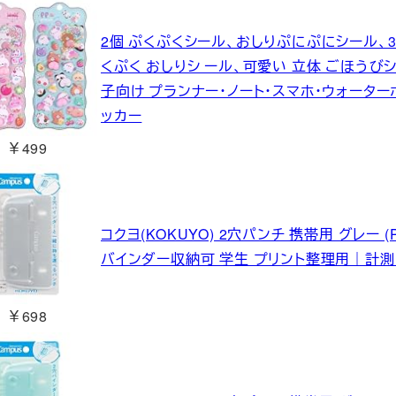
2個 ぷくぷくシール、おしりぷにぷにシール、3d
くぷく おしりシ ール、可愛い 立体 ごほうびシ
子向け プランナー・ノート・スマホ・ウォータ
ッカー
￥499
コクヨ(KOKUYO) 2穴パンチ 携帯用 グレー (
バインダー収納可 学生 プリント整理用｜計測
￥698