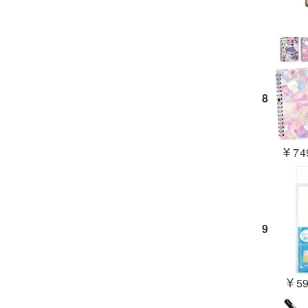
8
￥749
9
￥59