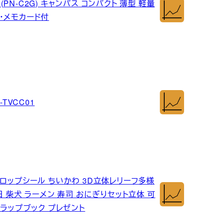
(PN-C2G) キャンパス コンパクト 薄型 軽量
・メモカード付
TVCC01
ロップシール ちいかわ 3D立体レリーフ多様
日 柴犬 ラーメン 寿司 おにぎりセット立体 可
クラップブック プレゼント