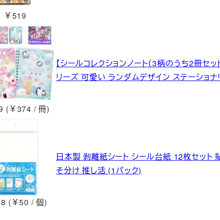
￥519
【シールコレクションノート（3柄のうち2冊セッ
リーズ 可愛い ランダムデザイン ステーショナ
 (￥374 / 冊)
日本製 剥離紙シート シール台紙 12枚セット
そ分け 推し活 (1パック)
8 (￥50 / 個)