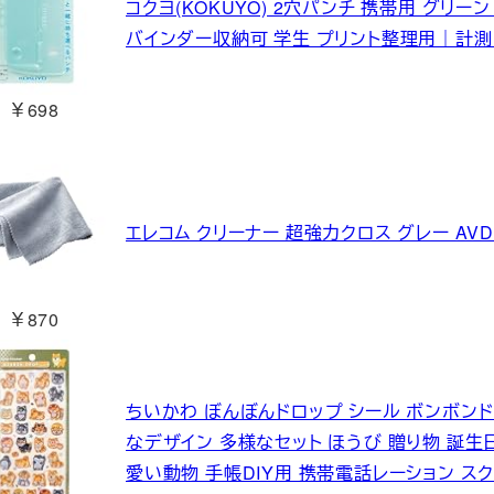
コクヨ(KOKUYO) 2穴パンチ 携帯用 グリーン 
バインダー収納可 学生 プリント整理用｜計測
￥698
エレコム クリーナー 超強力クロス グレー AVD-
￥870
ちいかわ ぼんぼんドロップ シール ボンボンド
なデザイン 多様なセット ほうび 贈り物 誕生
愛い動物 手帳DIY用 携帯電話レーション ス