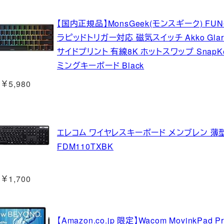
【国内正規品】MonsGeek(モンスギーク) FUN6
ラピッドトリガー対応 磁気スイッチ Akko Glare
サイドプリント 有線8K ホットスワップ SnapKe
ミングキーボード Black
￥5,980
エレコム ワイヤレスキーボード メンブレン 薄型
FDM110TXBK
￥1,700
【Amazon.co.jp 限定】Wacom MovinkPa