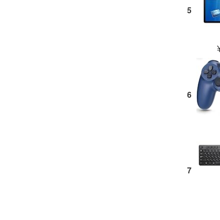
5
6
7