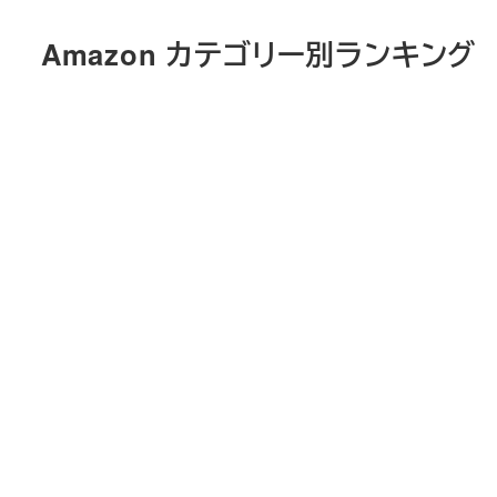
メ
Amazon カテゴリー別ランキング
イ
ン
コ
ン
テ
ン
ツ
へ
移
動