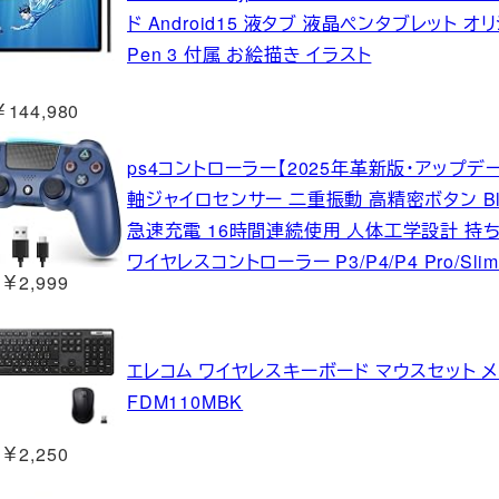
ド Android15 液タブ 液晶ペンタブレット オ
Pen 3 付属 お絵描き イラスト
￥144,980
ps4コントローラー【2025年革新版・アップデート】
軸ジャイロセンサー 二重振動 高精密ボタン Bluet
急速充電 16時間連続使用 人体工学設計 持
ワイヤレスコントローラー P3/P4/P4 Pro/Sl
￥2,999
エレコム ワイヤレスキーボード マウスセット メ
FDM110MBK
￥2,250