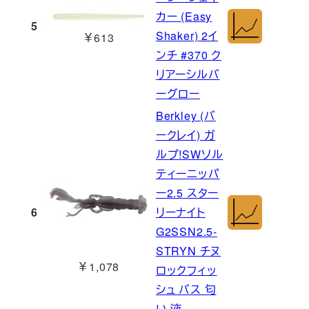
カー (Easy
5
Shaker) 2イ
￥613
ンチ #370 ク
リアーシルバ
ーグロー
Berkley (バ
ークレイ) ガ
ルプ!SWソル
ティーニッパ
ー2.5 スター
6
リーナイト
G2SSN2.5-
STRYN チヌ
￥1,078
ロックフィッ
シュ バス 匂
い 液