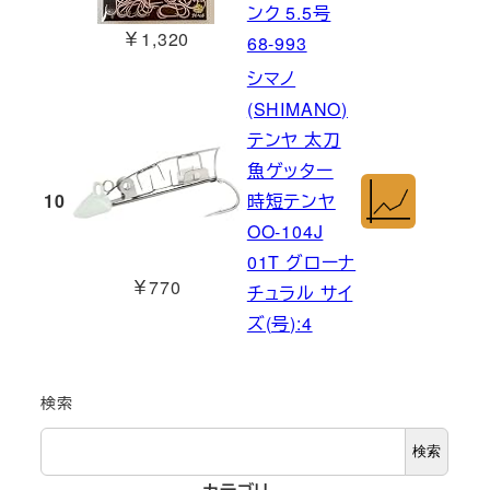
ンク 5.5号
￥1,320
68-993
シマノ
(SHIMANO)
テンヤ 太刀
魚ゲッター
10
時短テンヤ
OO-104J
01T グローナ
￥770
チュラル サイ
ズ(号):4
検索
検索