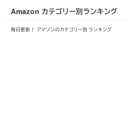
メ
Amazon カテゴリー別ランキング
イ
ン
毎日更新！ アマゾンのカテゴリー別 ランキング
コ
ン
テ
ン
ツ
へ
移
動