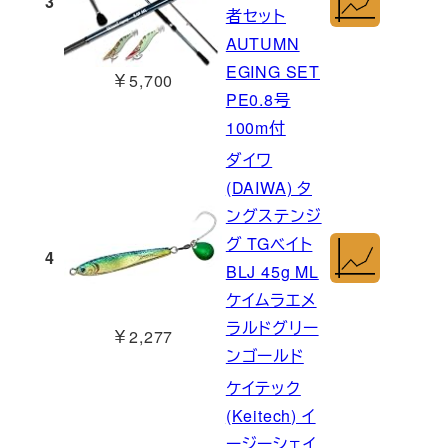
3
者セット
AUTUMN
EGING SET
￥5,700
PE0.8号
100m付
ダイワ
(DAIWA) タ
ングステンジ
グ TGベイト
4
BLJ 45g ML
ケイムラエメ
ラルドグリー
￥2,277
ンゴールド
ケイテック
(Keitech) イ
ージーシェイ