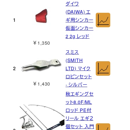
ダイワ
(DAIWA) エ
1
ギ用シンカー
仮面シンカー
2 2g レッド
￥1,350
スミス
(SMITH
2
LTD) マイク
ロピンセット
￥1,430
- シルバー
秋エギングセ
ット8.0F/ML
ロッド PE付
リール エギ２
個セット 入門