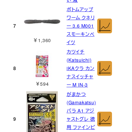
ボトムアップ
ワーム クネリ
7
ー 3.6 M001
スモーキンベ
￥1,360
イツ
カツイチ
(Katsuichi)
8
iKAクラ カン
ナスイッチャ
￥594
ー M IN-3
がまかつ
(Gamakatsu)
バラ A1 アジ
9
ャストグレ 徳
用 ファインピ