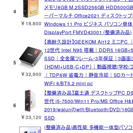
メモリ8GB M.2SSD256GB HDD500GB
4
ーパーマルチ Office2021 ディスクトップ
￥18,800
Windows 11 Pro ビジネス パソコン単体 
DisplayPort FMVD43001 (整備済み品)
【高耐久設計】GEEKOM Air12 ミニPC
12世代 Intel N95 搭載｜DDR5 16GB+
SSD｜全金属フレーム・3年保証｜3画面
5
（HDMI+USB-C+DP）｜動画視聴/学校
￥32,900
｜TDP6W 省電力｜静音冷却｜SDカー
WiFi 6/BT5.2 mini pc
【整備済み品】富士通 デスクトップPC D5
世代 i5-7500/Win11 Pro/MS Office H&
6
2019/wajunのwifi/Bluetooth/DVD/16G
￥33,120
SSD
(整備済み品)高性能 多機能一体型パソコン