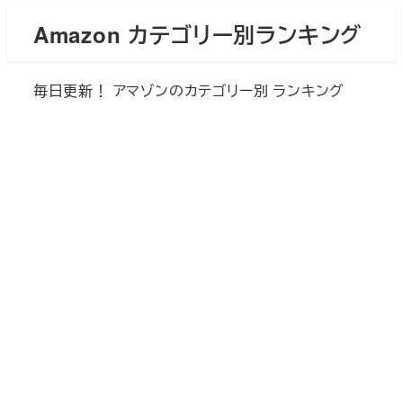
メ
Amazon カテゴリー別ランキング
イ
ン
毎日更新！ アマゾンのカテゴリー別 ランキング
コ
ン
テ
ン
ツ
へ
移
動