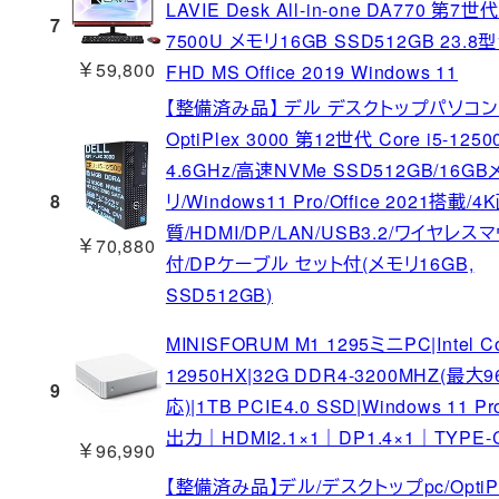
LAVIE Desk All-in-one DA770 第7世代 
7
7500U メモリ16GB SSD512GB 23.8型
￥59,800
FHD MS Office 2019 Windows 11
【整備済み品】 デル デスクトップパソコン D
OptiPlex 3000 第12世代 Core i5-125
4.6GHz/高速NVMe SSD512GB/16GB
8
リ/Windows11 Pro/Office 2021搭載/4
質/HDMI/DP/LAN/USB3.2/ワイヤレス
￥70,880
付/DPケーブル セット付(メモリ16GB,
SSD512GB)
MINISFORUM M1 1295ミニPC|Intel Cor
12950HX|32G DDR4-3200MHZ(最大
9
応)|1TB PCIE4.0 SSD|Windows 11 
出力｜HDMI2.1×1｜DP1.4×1｜TYPE-
￥96,990
【整備済み品】デル/デスクトップpc/OptiPl