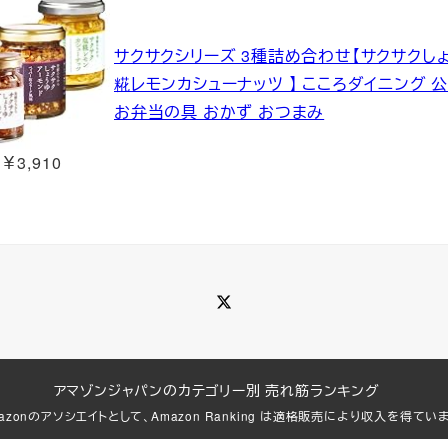
サクサクシリーズ 3種詰め合わせ【サクサクし
糀レモンカシューナッツ 】 こころダイニング 
お弁当の具 おかず おつまみ
￥3,910
Twitter
アマゾンジャパンのカテゴリー別 売れ筋ランキング
azonのアソシエイトとして、Amazon Ranking は適格販売により収入を得てい