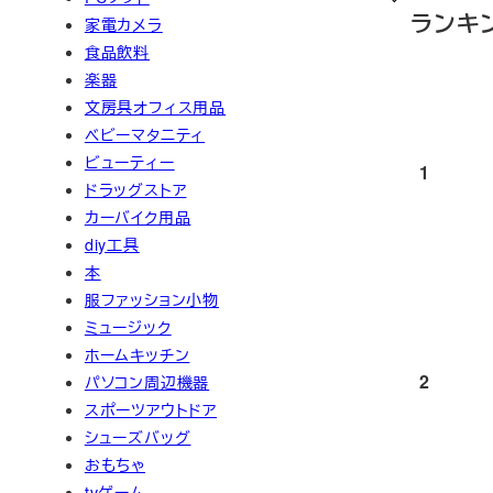
ランキ
家電カメラ
食品飲料
楽器
文房具オフィス用品
ベビーマタニティ
ビューティー
1
ドラッグストア
カーバイク用品
diy工具
本
服ファッション小物
ミュージック
ホームキッチン
2
パソコン周辺機器
スポーツアウトドア
シューズバッグ
おもちゃ
tvゲーム