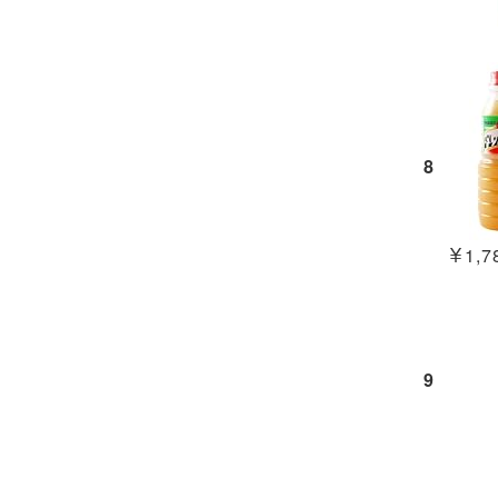
8
￥1,78
9