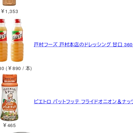
￥1,353
戸村フーズ 戸村本店のドレッシング 甘口 360
0 (￥890 / 本)
ピエトロ パットフッテ フライドオニオン＆ナッツ
￥465