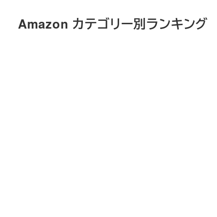
メ
Amazon カテゴリー別ランキング
イ
ン
コ
ン
テ
ン
ツ
へ
移
動