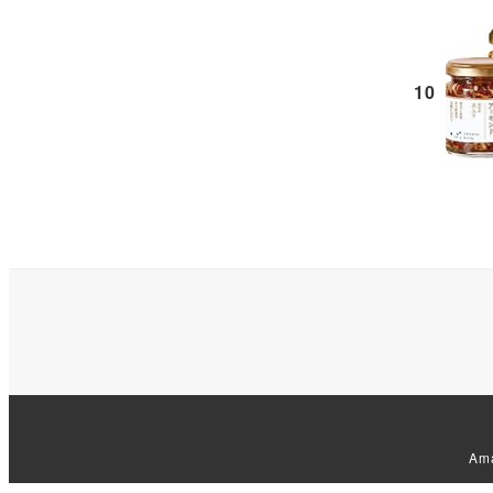
10
Am