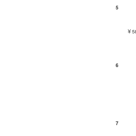
5
￥58
6
7