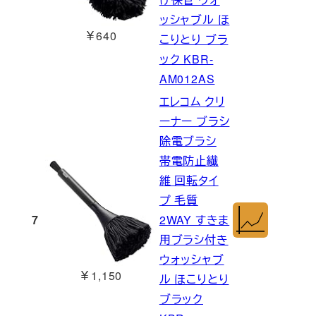
ッシャブル ほ
￥640
こりとり ブラ
ック KBR-
AM012AS
エレコム クリ
ーナー ブラシ
除電ブラシ
帯電防止繊
維 回転タイ
プ 毛質
7
2WAY すきま
用ブラシ付き
ウォッシャブ
￥1,150
ル ほこりとり
ブラック