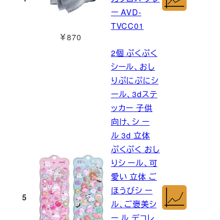
ー AVD-
TVCC01
￥870
2個 ぷくぷく
シール、おし
りぷにぷにシ
ール、3dステ
ッカー 子供
向け、シ ー
ル 3d 立体
ぷくぷく おし
りシ ール、可
愛い 立体 ご
ほうびシ ー
5
ル、ご褒美シ
ー ル デコレ