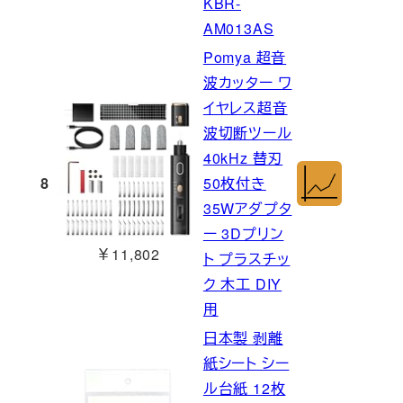
KBR-
AM013AS
Pomya 超音
波カッター ワ
イヤレス超音
波切断ツール
40kHz 替刃
8
50枚付き
35Wアダプタ
ー 3Dプリン
￥11,802
ト プラスチッ
ク 木工 DIY
用
日本製 剥離
紙シート シー
ル台紙 12枚