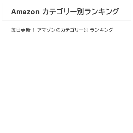
メ
Amazon カテゴリー別ランキング
イ
ン
毎日更新！ アマゾンのカテゴリー別 ランキング
コ
ン
テ
ン
ツ
へ
移
動