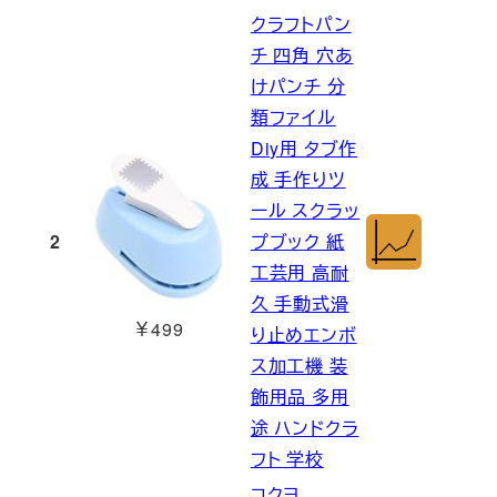
クラフトパン
チ 四角 穴あ
けパンチ 分
類ファイル
Diy用 タブ作
成 手作りツ
ール スクラッ
2
プブック 紙
工芸用 高耐
久 手動式滑
￥499
り止めエンボ
ス加工機 装
飾用品 多用
途 ハンドクラ
フト 学校
コクヨ