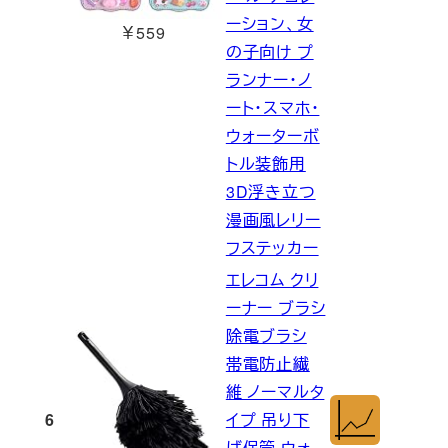
ーション、女
￥559
の子向け プ
ランナー・ノ
ート・スマホ・
ウォーターボ
トル装飾用
3D浮き立つ
漫画風レリー
フステッカー
エレコム クリ
ーナー ブラシ
除電ブラシ
帯電防止繊
維 ノーマルタ
6
イプ 吊り下
げ保管 ウォ