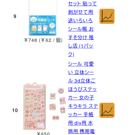
セット 貼って
剥がせて用
9
途いろいろ
シール帳 お
すそ分け 推
￥748 (￥62 / 個)
し活 (1パッ
ク)
シール 可愛
い 立体シー
ル 3d立体ご
ほうびステッ
カー 女の子
キラキラ ステ
10
ッカー 手帳
用 diy用 水
筒用 携帯電
￥650