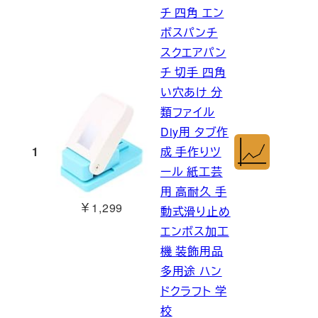
チ 四角 エン
ボスパンチ
スクエアパン
チ 切手 四角
い穴あけ 分
類ファイル
Diy用 タブ作
1
成 手作りツ
ール 紙工芸
用 高耐久 手
￥1,299
動式滑り止め
エンボス加工
機 装飾用品
多用途 ハン
ドクラフト 学
校