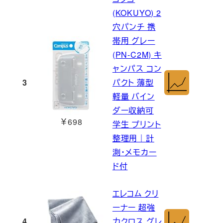
(KOKUYO) 2
穴パンチ 携
帯用 グレー
(PN-C2M) キ
ャンパス コン
3
パクト 薄型
軽量 バイン
ダー収納可
￥698
学生 プリント
整理用｜計
測・メモカー
ド付
エレコム クリ
ーナー 超強
4
力クロス グレ