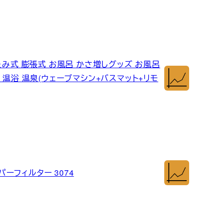
たみ式 膨張式 お風呂 かさ増しグッズ お風呂
 温浴 温泉(ウェーブマシン+バスマット+リモ
ーフィルター 3074