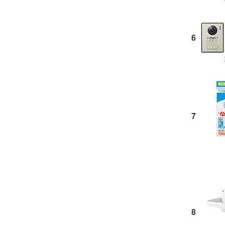
6
7
8