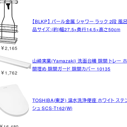
【BLKP】 パール金属 シャワー ラック 2段 風呂 
品サイズ:(約)幅27.5×奥行14.5×高さ50cm
￥2,165
山崎実業(Yamazaki) 洗面台横 隙間 トレー ホワイ
間埋め 隙間ガード 隙間カバー 10135
￥1,762
TOSHIBA(東芝) 温水洗浄便座 ホワイト 
シュ SCS-T162(W)
￥16,480