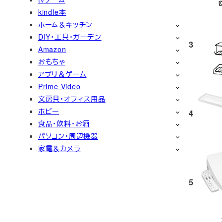
kindle本
ホーム＆キッチン
DIY・工具・ガーデン
3
Amazon
おもちゃ
アプリ＆ゲーム
Prime Video
文房具・オフィス用品
ホビー
4
食品・飲料・お酒
パソコン・周辺機器
家電＆カメラ
5