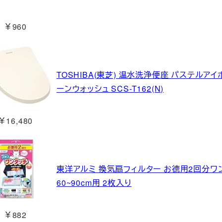
￥960
TOSHIBA(東芝) 温水洗浄便座 パステルア
ーンウォッシュ SCS-T162(N)
￥16,480
東洋アルミ 換気扇フィルター お徳用2回分ワ
60~90cm用 2枚入り
￥882