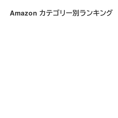
メ
Amazon カテゴリー別ランキング
イ
ン
コ
ン
テ
ン
ツ
へ
移
動