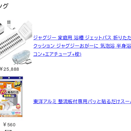
ング
ジャグジー 家庭用 浴槽 ジェットバス 折りた
クッション ジャグジーおがーに 気泡浴 半身浴
コン+エアチューブ+枕)
￥25,888
東洋アルミ 整流板付専用パッと貼るだけスーパ
￥560