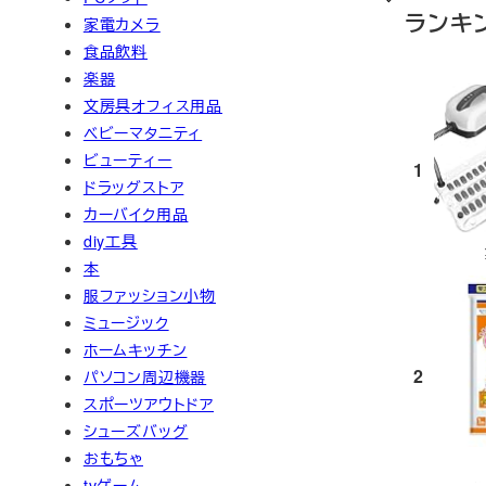
ランキ
家電カメラ
食品飲料
楽器
文房具オフィス用品
ベビーマタニティ
ビューティー
1
ドラッグストア
カーバイク用品
diy工具
本
服ファッション小物
ミュージック
ホームキッチン
2
パソコン周辺機器
スポーツアウトドア
シューズバッグ
おもちゃ
tvゲーム