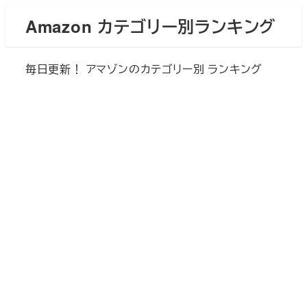
メ
Amazon カテゴリー別ランキング
イ
ン
毎日更新！ アマゾンのカテゴリー別 ランキング
コ
ン
テ
ン
ツ
へ
移
動