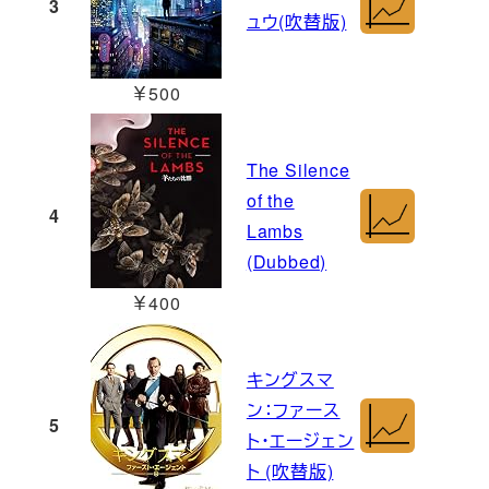
3
ュウ(吹替版)
￥500
The Silence
of the
4
Lambs
(Dubbed)
￥400
キングスマ
ン：ファース
5
ト・エージェン
ト (吹替版)