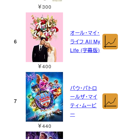
￥300
オール・マイ・
6
ライフ All My
Life (字幕版)
￥400
パウ・パトロ
ールザ・マイ
7
ティ・ムービ
ー
￥440