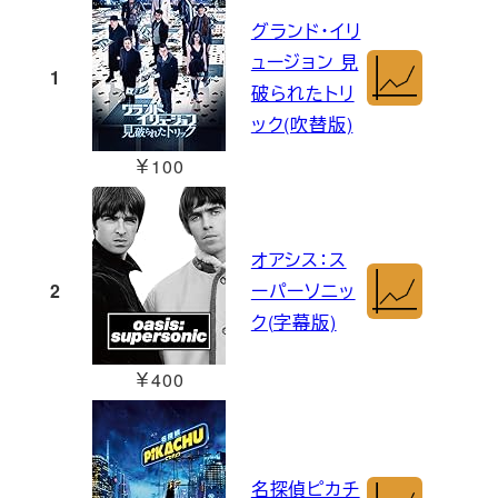
グランド・イリ
ュージョン 見
1
破られたトリ
ック(吹替版)
￥100
オアシス：ス
2
ーパーソニッ
ク(字幕版)
￥400
名探偵ピカチ