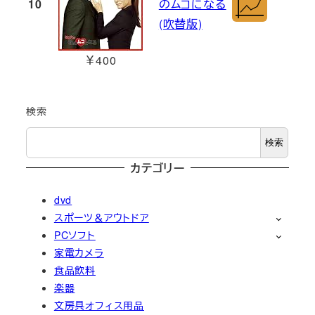
10
のムコになる
(吹替版)
￥400
検索
検索
カテゴリー
dvd
スポーツ＆アウトドア
PCソフト
家電カメラ
食品飲料
楽器
文房具オフィス用品