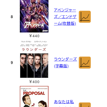
アベンジャー
8
ズ／エンドゲ
ーム(吹替版)
￥440
ラウンダーズ
9
(字幕版)
￥400
あなたは私