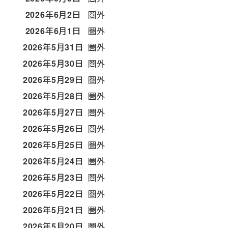
2026年6月2日
圏外
2026年6月1日
圏外
2026年5月31日
圏外
2026年5月30日
圏外
2026年5月29日
圏外
2026年5月28日
圏外
2026年5月27日
圏外
2026年5月26日
圏外
2026年5月25日
圏外
2026年5月24日
圏外
2026年5月23日
圏外
2026年5月22日
圏外
2026年5月21日
圏外
2026年5月20日
圏外