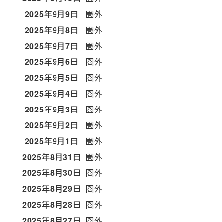
2025年9月9日
圏外
2025年9月8日
圏外
2025年9月7日
圏外
2025年9月6日
圏外
2025年9月5日
圏外
2025年9月4日
圏外
2025年9月3日
圏外
2025年9月2日
圏外
2025年9月1日
圏外
2025年8月31日
圏外
2025年8月30日
圏外
2025年8月29日
圏外
2025年8月28日
圏外
2025年8月27日
圏外