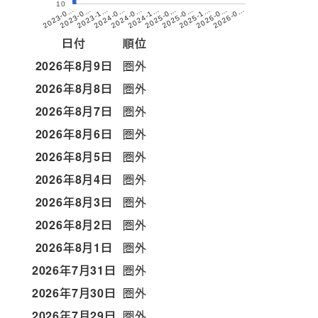
10
2026-0…
2023-1…
2024-0…
2025-0…
2025-1…
2023-0…
2026-0…
2024-0…
2024-1…
2025-0…
2023-0…
日付
順位
2026年8月9日
圏外
2026年8月8日
圏外
2026年8月7日
圏外
2026年8月6日
圏外
2026年8月5日
圏外
2026年8月4日
圏外
2026年8月3日
圏外
2026年8月2日
圏外
2026年8月1日
圏外
2026年7月31日
圏外
2026年7月30日
圏外
2026年7月29日
圏外