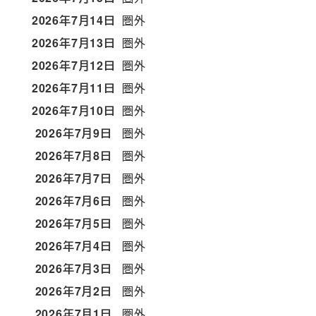
2026年7月14日
圏外
2026年7月13日
圏外
2026年7月12日
圏外
2026年7月11日
圏外
2026年7月10日
圏外
2026年7月9日
圏外
2026年7月8日
圏外
2026年7月7日
圏外
2026年7月6日
圏外
2026年7月5日
圏外
2026年7月4日
圏外
2026年7月3日
圏外
2026年7月2日
圏外
2026年7月1日
圏外