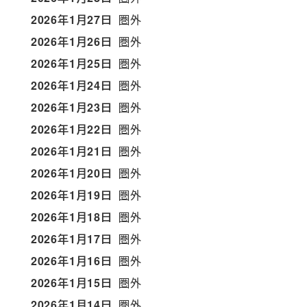
2026年1月27日
圏外
2026年1月26日
圏外
2026年1月25日
圏外
2026年1月24日
圏外
2026年1月23日
圏外
2026年1月22日
圏外
2026年1月21日
圏外
2026年1月20日
圏外
2026年1月19日
圏外
2026年1月18日
圏外
2026年1月17日
圏外
2026年1月16日
圏外
2026年1月15日
圏外
2026年1月14日
圏外