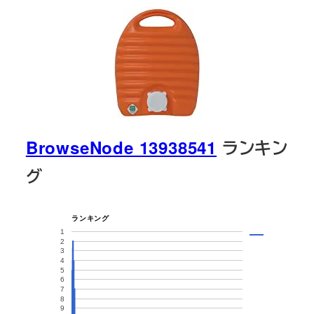
BrowseNode 13938541
ランキン
グ
ランキング
1
2
3
4
5
6
7
8
9