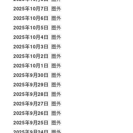
2025年10月7日
圏外
2025年10月6日
圏外
2025年10月5日
圏外
2025年10月4日
圏外
2025年10月3日
圏外
2025年10月2日
圏外
2025年10月1日
圏外
2025年9月30日
圏外
2025年9月29日
圏外
2025年9月28日
圏外
2025年9月27日
圏外
2025年9月26日
圏外
2025年9月25日
圏外
2025年9月24日
圏外