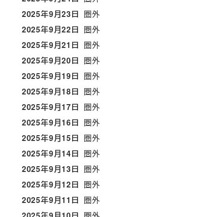
2025年9月23日
圏外
2025年9月22日
圏外
2025年9月21日
圏外
2025年9月20日
圏外
2025年9月19日
圏外
2025年9月18日
圏外
2025年9月17日
圏外
2025年9月16日
圏外
2025年9月15日
圏外
2025年9月14日
圏外
2025年9月13日
圏外
2025年9月12日
圏外
2025年9月11日
圏外
2025年9月10日
圏外