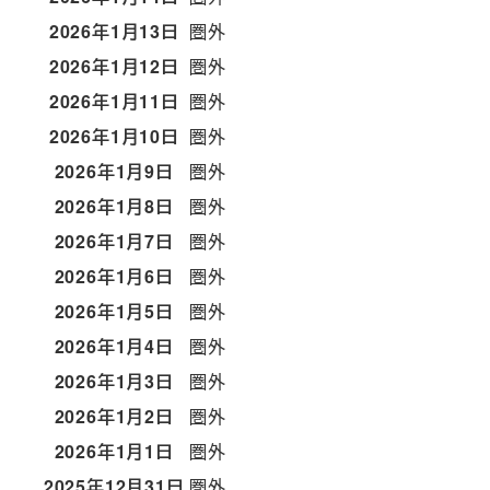
2026年1月13日
圏外
2026年1月12日
圏外
2026年1月11日
圏外
2026年1月10日
圏外
2026年1月9日
圏外
2026年1月8日
圏外
2026年1月7日
圏外
2026年1月6日
圏外
2026年1月5日
圏外
2026年1月4日
圏外
2026年1月3日
圏外
2026年1月2日
圏外
2026年1月1日
圏外
2025年12月31日
圏外