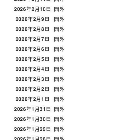
2026年2月10日
圏外
2026年2月9日
圏外
2026年2月8日
圏外
2026年2月7日
圏外
2026年2月6日
圏外
2026年2月5日
圏外
2026年2月4日
圏外
2026年2月3日
圏外
2026年2月2日
圏外
2026年2月1日
圏外
2026年1月31日
圏外
2026年1月30日
圏外
2026年1月29日
圏外
2026年1月28日
圏外