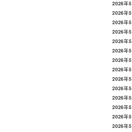
2026年
2026年
2026年
2026年
2026年
2026年
2026年
2026年
2026年
2026年
2026年
2026年
2026年
2026年