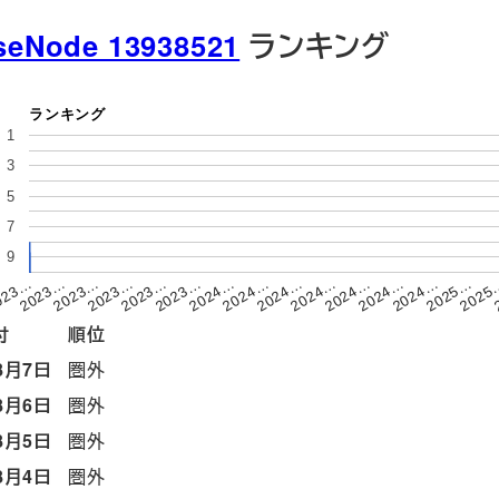
seNode 13938521
ランキング
ランキング
1
3
5
7
9
2025
2024…
2024…
2023…
2023…
2024…
2024…
2024…
2023…
023…
2025…
2024…
2024…
2023…
2023…
付
順位
8月7日
圏外
8月6日
圏外
8月5日
圏外
8月4日
圏外