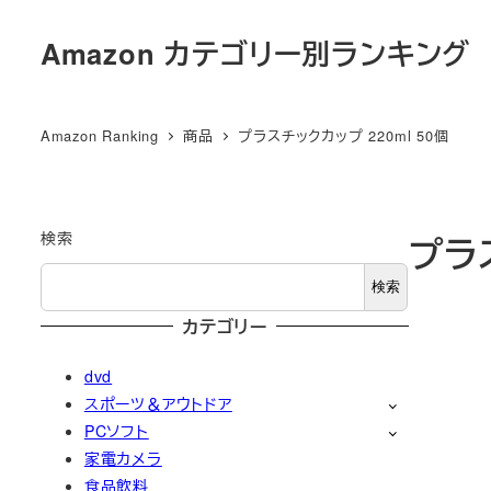
メ
Amazon カテゴリー別ランキング
イ
ン
コ
Amazon Ranking
商品
プラスチックカップ 220ml 50個
ン
テ
ン
ツ
検索
プラス
へ
検索
移
カテゴリー
動
dvd
スポーツ＆アウトドア
PCソフト
家電カメラ
食品飲料