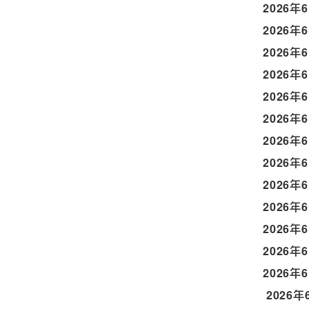
2026年
2026年
2026年
2026年
2026年
2026年
2026年
2026年
2026年
2026年
2026年
2026年
2026年
2026年