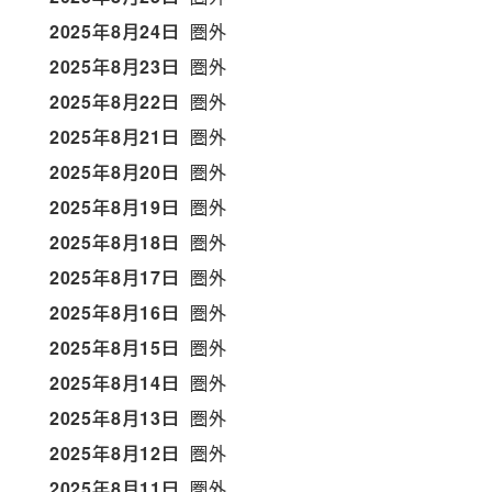
2025年8月24日
圏外
2025年8月23日
圏外
2025年8月22日
圏外
2025年8月21日
圏外
2025年8月20日
圏外
2025年8月19日
圏外
2025年8月18日
圏外
2025年8月17日
圏外
2025年8月16日
圏外
2025年8月15日
圏外
2025年8月14日
圏外
2025年8月13日
圏外
2025年8月12日
圏外
2025年8月11日
圏外