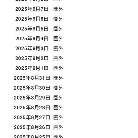
2025年9月7日
圏外
2025年9月6日
圏外
2025年9月5日
圏外
2025年9月4日
圏外
2025年9月3日
圏外
2025年9月2日
圏外
2025年9月1日
圏外
2025年8月31日
圏外
2025年8月30日
圏外
2025年8月29日
圏外
2025年8月28日
圏外
2025年8月27日
圏外
2025年8月26日
圏外
2025年8月25日
圏外