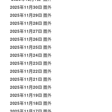
2025年11月30日
圏外
2025年11月29日
圏外
2025年11月28日
圏外
2025年11月27日
圏外
2025年11月26日
圏外
2025年11月25日
圏外
2025年11月24日
圏外
2025年11月23日
圏外
2025年11月22日
圏外
2025年11月21日
圏外
2025年11月20日
圏外
2025年11月19日
圏外
2025年11月18日
圏外
2025年11月17日
圏外