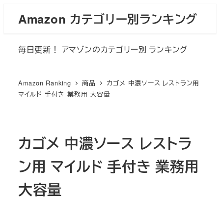
メ
Amazon カテゴリー別ランキング
イ
ン
毎日更新！ アマゾンのカテゴリー別 ランキング
コ
ン
テ
Amazon Ranking
商品
カゴメ 中濃ソース レストラン用
ン
マイルド 手付き 業務用 大容量
ツ
へ
移
カゴメ 中濃ソース レストラ
動
ン用 マイルド 手付き 業務用
大容量