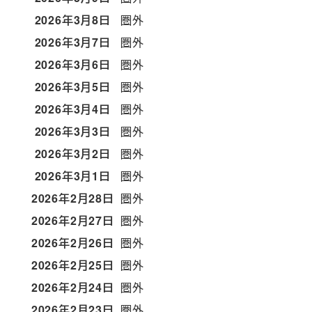
2026年3月8日
圏外
2026年3月7日
圏外
2026年3月6日
圏外
2026年3月5日
圏外
2026年3月4日
圏外
2026年3月3日
圏外
2026年3月2日
圏外
2026年3月1日
圏外
2026年2月28日
圏外
2026年2月27日
圏外
2026年2月26日
圏外
2026年2月25日
圏外
2026年2月24日
圏外
2026年2月23日
圏外