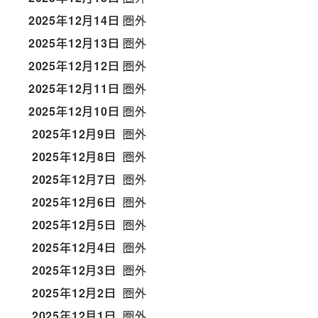
2025年12月14日
圏外
2025年12月13日
圏外
2025年12月12日
圏外
2025年12月11日
圏外
2025年12月10日
圏外
2025年12月9日
圏外
2025年12月8日
圏外
2025年12月7日
圏外
2025年12月6日
圏外
2025年12月5日
圏外
2025年12月4日
圏外
2025年12月3日
圏外
2025年12月2日
圏外
2025年12月1日
圏外