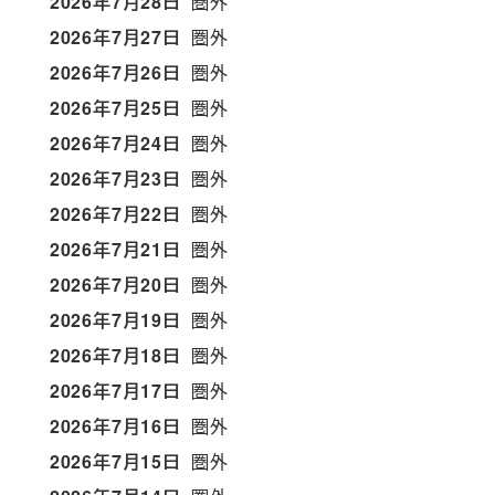
2026年7月28日
圏外
2026年7月27日
圏外
2026年7月26日
圏外
2026年7月25日
圏外
2026年7月24日
圏外
2026年7月23日
圏外
2026年7月22日
圏外
2026年7月21日
圏外
2026年7月20日
圏外
2026年7月19日
圏外
2026年7月18日
圏外
2026年7月17日
圏外
2026年7月16日
圏外
2026年7月15日
圏外