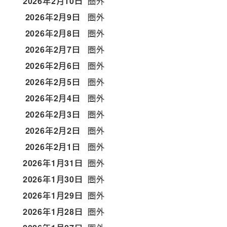
2026年2月10日
圏外
2026年2月9日
圏外
2026年2月8日
圏外
2026年2月7日
圏外
2026年2月6日
圏外
2026年2月5日
圏外
2026年2月4日
圏外
2026年2月3日
圏外
2026年2月2日
圏外
2026年2月1日
圏外
2026年1月31日
圏外
2026年1月30日
圏外
2026年1月29日
圏外
2026年1月28日
圏外