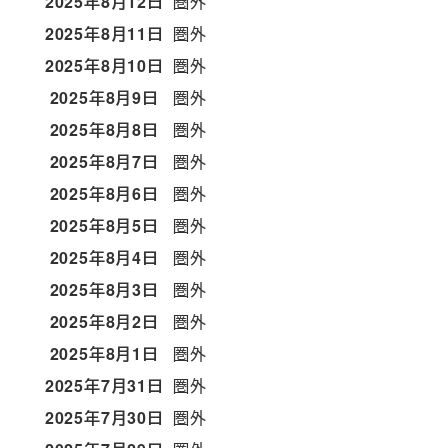
2025年8月12日
圏外
2025年8月11日
圏外
2025年8月10日
圏外
2025年8月9日
圏外
2025年8月8日
圏外
2025年8月7日
圏外
2025年8月6日
圏外
2025年8月5日
圏外
2025年8月4日
圏外
2025年8月3日
圏外
2025年8月2日
圏外
2025年8月1日
圏外
2025年7月31日
圏外
2025年7月30日
圏外