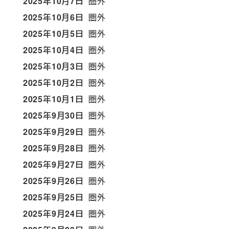
2025年10月7日
圏外
2025年10月6日
圏外
2025年10月5日
圏外
2025年10月4日
圏外
2025年10月3日
圏外
2025年10月2日
圏外
2025年10月1日
圏外
2025年9月30日
圏外
2025年9月29日
圏外
2025年9月28日
圏外
2025年9月27日
圏外
2025年9月26日
圏外
2025年9月25日
圏外
2025年9月24日
圏外