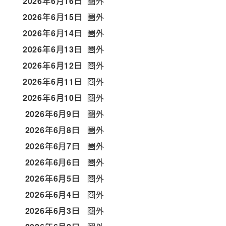
2026年6月16日
圏外
2026年6月15日
圏外
2026年6月14日
圏外
2026年6月13日
圏外
2026年6月12日
圏外
2026年6月11日
圏外
2026年6月10日
圏外
2026年6月9日
圏外
2026年6月8日
圏外
2026年6月7日
圏外
2026年6月6日
圏外
2026年6月5日
圏外
2026年6月4日
圏外
2026年6月3日
圏外