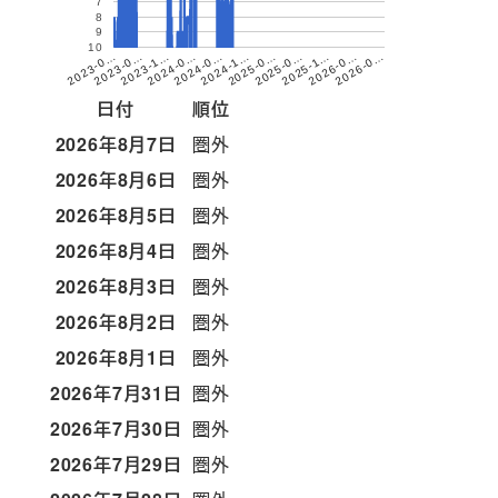
7
8
9
10
2023-0…
2023-1…
2024-0…
2024-0…
2024-1…
2025-0…
2025-0…
2025-1…
2026-0…
2026-0…
2023-0…
日付
順位
2026年8月7日
圏外
2026年8月6日
圏外
2026年8月5日
圏外
2026年8月4日
圏外
2026年8月3日
圏外
2026年8月2日
圏外
2026年8月1日
圏外
2026年7月31日
圏外
2026年7月30日
圏外
2026年7月29日
圏外