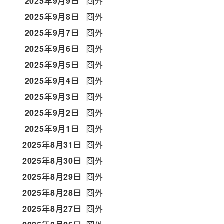
2025年9月9日
圏外
2025年9月8日
圏外
2025年9月7日
圏外
2025年9月6日
圏外
2025年9月5日
圏外
2025年9月4日
圏外
2025年9月3日
圏外
2025年9月2日
圏外
2025年9月1日
圏外
2025年8月31日
圏外
2025年8月30日
圏外
2025年8月29日
圏外
2025年8月28日
圏外
2025年8月27日
圏外