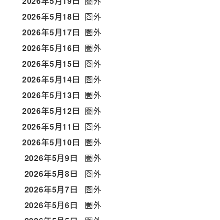
2026年5月19日
圏外
2026年5月18日
圏外
2026年5月17日
圏外
2026年5月16日
圏外
2026年5月15日
圏外
2026年5月14日
圏外
2026年5月13日
圏外
2026年5月12日
圏外
2026年5月11日
圏外
2026年5月10日
圏外
2026年5月9日
圏外
2026年5月8日
圏外
2026年5月7日
圏外
2026年5月6日
圏外