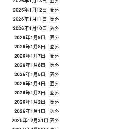
2026年1月13日
圏外
2026年1月12日
圏外
2026年1月11日
圏外
2026年1月10日
圏外
2026年1月9日
圏外
2026年1月8日
圏外
2026年1月7日
圏外
2026年1月6日
圏外
2026年1月5日
圏外
2026年1月4日
圏外
2026年1月3日
圏外
2026年1月2日
圏外
2026年1月1日
圏外
2025年12月31日
圏外