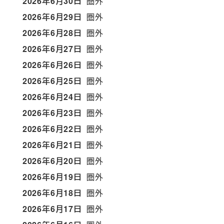
2026年6月30日
圏外
2026年6月29日
圏外
2026年6月28日
圏外
2026年6月27日
圏外
2026年6月26日
圏外
2026年6月25日
圏外
2026年6月24日
圏外
2026年6月23日
圏外
2026年6月22日
圏外
2026年6月21日
圏外
2026年6月20日
圏外
2026年6月19日
圏外
2026年6月18日
圏外
2026年6月17日
圏外