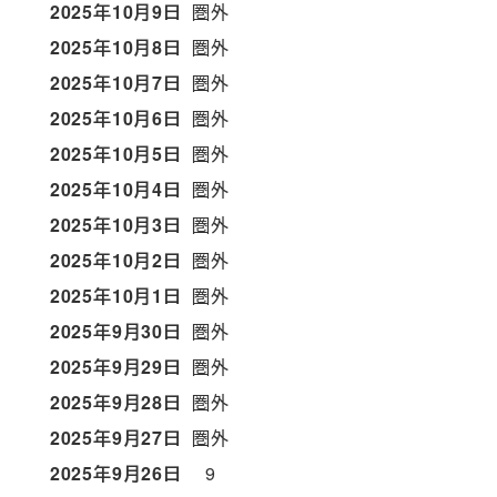
2025年10月9日
圏外
2025年10月8日
圏外
2025年10月7日
圏外
2025年10月6日
圏外
2025年10月5日
圏外
2025年10月4日
圏外
2025年10月3日
圏外
2025年10月2日
圏外
2025年10月1日
圏外
2025年9月30日
圏外
2025年9月29日
圏外
2025年9月28日
圏外
2025年9月27日
圏外
2025年9月26日
9