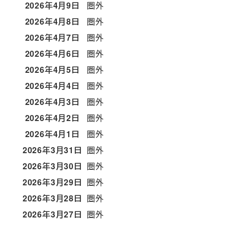
2026年4月9日
圏外
2026年4月8日
圏外
2026年4月7日
圏外
2026年4月6日
圏外
2026年4月5日
圏外
2026年4月4日
圏外
2026年4月3日
圏外
2026年4月2日
圏外
2026年4月1日
圏外
2026年3月31日
圏外
2026年3月30日
圏外
2026年3月29日
圏外
2026年3月28日
圏外
2026年3月27日
圏外