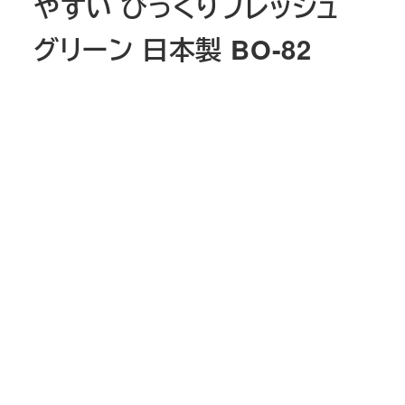
やすい びっくりフレッシュ
グリーン 日本製 BO-82