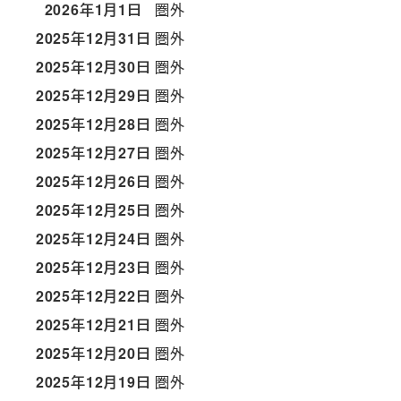
2026年1月1日
圏外
2025年12月31日
圏外
2025年12月30日
圏外
2025年12月29日
圏外
2025年12月28日
圏外
2025年12月27日
圏外
2025年12月26日
圏外
2025年12月25日
圏外
2025年12月24日
圏外
2025年12月23日
圏外
2025年12月22日
圏外
2025年12月21日
圏外
2025年12月20日
圏外
2025年12月19日
圏外