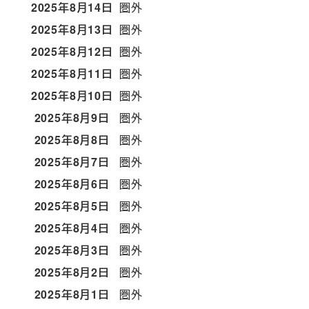
2025年8月14日
圏外
2025年8月13日
圏外
2025年8月12日
圏外
2025年8月11日
圏外
2025年8月10日
圏外
2025年8月9日
圏外
2025年8月8日
圏外
2025年8月7日
圏外
2025年8月6日
圏外
2025年8月5日
圏外
2025年8月4日
圏外
2025年8月3日
圏外
2025年8月2日
圏外
2025年8月1日
圏外