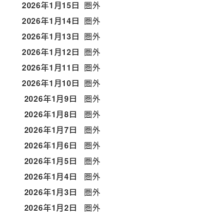
2026年1月15日
圏外
2026年1月14日
圏外
2026年1月13日
圏外
2026年1月12日
圏外
2026年1月11日
圏外
2026年1月10日
圏外
2026年1月9日
圏外
2026年1月8日
圏外
2026年1月7日
圏外
2026年1月6日
圏外
2026年1月5日
圏外
2026年1月4日
圏外
2026年1月3日
圏外
2026年1月2日
圏外