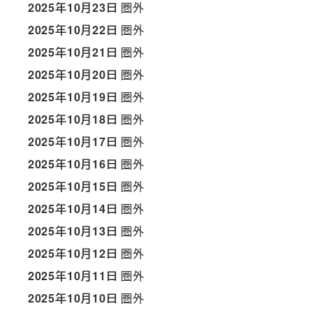
2025年10月23日
圏外
2025年10月22日
圏外
2025年10月21日
圏外
2025年10月20日
圏外
2025年10月19日
圏外
2025年10月18日
圏外
2025年10月17日
圏外
2025年10月16日
圏外
2025年10月15日
圏外
2025年10月14日
圏外
2025年10月13日
圏外
2025年10月12日
圏外
2025年10月11日
圏外
2025年10月10日
圏外