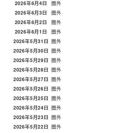
2026年6月4日
圏外
2026年6月3日
圏外
2026年6月2日
圏外
2026年6月1日
圏外
2026年5月31日
圏外
2026年5月30日
圏外
2026年5月29日
圏外
2026年5月28日
圏外
2026年5月27日
圏外
2026年5月26日
圏外
2026年5月25日
圏外
2026年5月24日
圏外
2026年5月23日
圏外
2026年5月22日
圏外