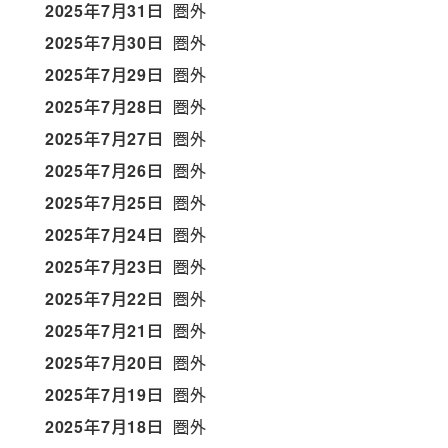
2025年7月31日
圏外
2025年7月30日
圏外
2025年7月29日
圏外
2025年7月28日
圏外
2025年7月27日
圏外
2025年7月26日
圏外
2025年7月25日
圏外
2025年7月24日
圏外
2025年7月23日
圏外
2025年7月22日
圏外
2025年7月21日
圏外
2025年7月20日
圏外
2025年7月19日
圏外
2025年7月18日
圏外