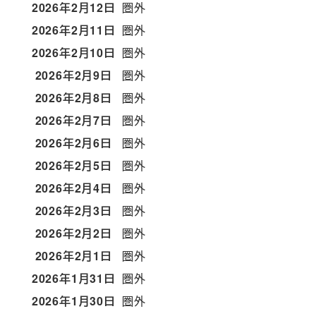
2026年2月12日
圏外
2026年2月11日
圏外
2026年2月10日
圏外
2026年2月9日
圏外
2026年2月8日
圏外
2026年2月7日
圏外
2026年2月6日
圏外
2026年2月5日
圏外
2026年2月4日
圏外
2026年2月3日
圏外
2026年2月2日
圏外
2026年2月1日
圏外
2026年1月31日
圏外
2026年1月30日
圏外