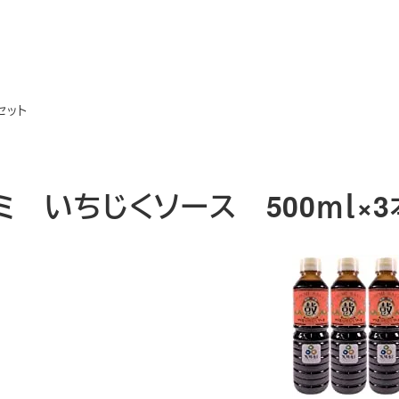
セット
ミ いちじくソース 500ｍｌ×3