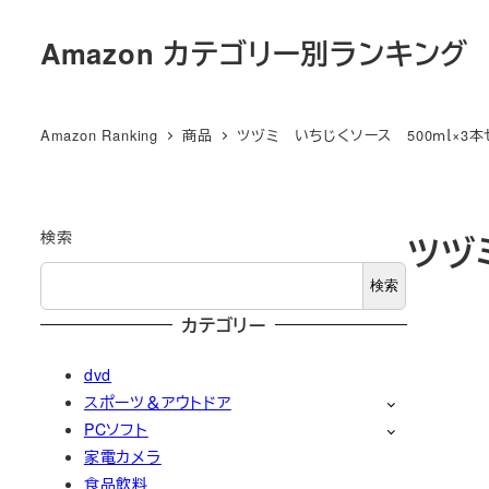
メ
Amazon カテゴリー別ランキング
イ
ン
コ
Amazon Ranking
商品
ツヅミ いちじくソース 500ｍｌ×3本
ン
テ
ン
ツ
検索
ツヅ
へ
検索
移
カテゴリー
動
dvd
スポーツ＆アウトドア
PCソフト
家電カメラ
食品飲料