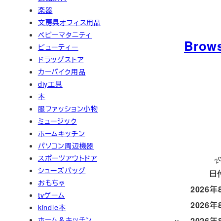
楽器
文房具オフィス用品
ベビーマタニティ
Brow
ビューティー
ドラッグストア
カーバイク用品
diy工具
本
服ファッション小物
ミュージック
ホームキッチン
パソコン周辺機器
2
スポーツアウトドア
シューズバッグ
日
おもちゃ
2026年
tvゲーム
2026年
kindle本
ホーム＆キッチン
2026年