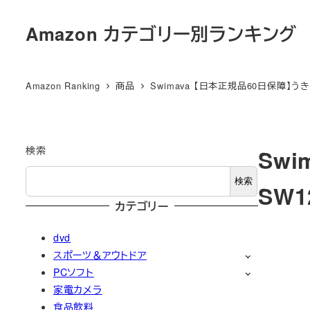
メ
Amazon カテゴリー別ランキング
イ
ン
コ
Amazon Ranking
商品
Swimava 【日本正規品60日保障】うき
ン
テ
ン
ツ
検索
Sw
へ
検索
SW1
移
カテゴリー
動
dvd
スポーツ＆アウトドア
PCソフト
家電カメラ
食品飲料