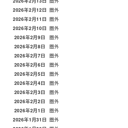
2026年2月13日
圏外
2026年2月12日
圏外
2026年2月11日
圏外
2026年2月10日
圏外
2026年2月9日
圏外
2026年2月8日
圏外
2026年2月7日
圏外
2026年2月6日
圏外
2026年2月5日
圏外
2026年2月4日
圏外
2026年2月3日
圏外
2026年2月2日
圏外
2026年2月1日
圏外
2026年1月31日
圏外