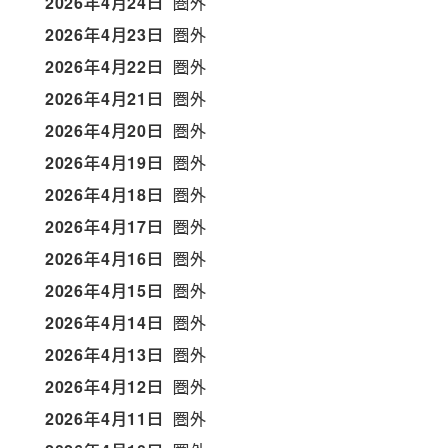
2026年4月24日
圏外
2026年4月23日
圏外
2026年4月22日
圏外
2026年4月21日
圏外
2026年4月20日
圏外
2026年4月19日
圏外
2026年4月18日
圏外
2026年4月17日
圏外
2026年4月16日
圏外
2026年4月15日
圏外
2026年4月14日
圏外
2026年4月13日
圏外
2026年4月12日
圏外
2026年4月11日
圏外