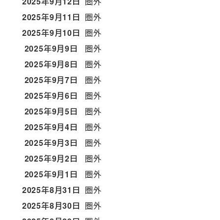
2025年9月12日
圏外
2025年9月11日
圏外
2025年9月10日
圏外
2025年9月9日
圏外
2025年9月8日
圏外
2025年9月7日
圏外
2025年9月6日
圏外
2025年9月5日
圏外
2025年9月4日
圏外
2025年9月3日
圏外
2025年9月2日
圏外
2025年9月1日
圏外
2025年8月31日
圏外
2025年8月30日
圏外