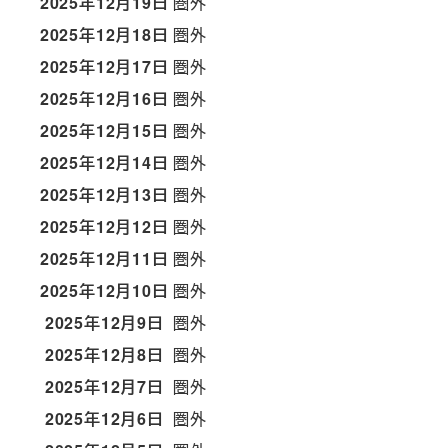
2025年12月19日
圏外
2025年12月18日
圏外
2025年12月17日
圏外
2025年12月16日
圏外
2025年12月15日
圏外
2025年12月14日
圏外
2025年12月13日
圏外
2025年12月12日
圏外
2025年12月11日
圏外
2025年12月10日
圏外
2025年12月9日
圏外
2025年12月8日
圏外
2025年12月7日
圏外
2025年12月6日
圏外