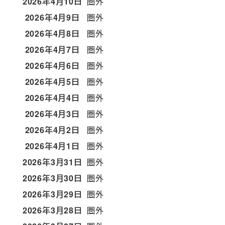
2026年4月10日
圏外
2026年4月9日
圏外
2026年4月8日
圏外
2026年4月7日
圏外
2026年4月6日
圏外
2026年4月5日
圏外
2026年4月4日
圏外
2026年4月3日
圏外
2026年4月2日
圏外
2026年4月1日
圏外
2026年3月31日
圏外
2026年3月30日
圏外
2026年3月29日
圏外
2026年3月28日
圏外