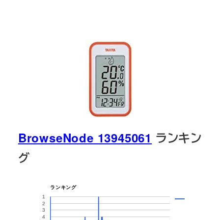
BrowseNode 13945061
ランキン
グ
ランキング
1
2
3
4