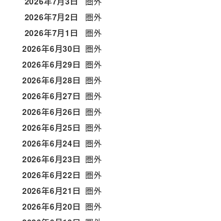
2026年7月3日
圏外
2026年7月2日
圏外
2026年7月1日
圏外
2026年6月30日
圏外
2026年6月29日
圏外
2026年6月28日
圏外
2026年6月27日
圏外
2026年6月26日
圏外
2026年6月25日
圏外
2026年6月24日
圏外
2026年6月23日
圏外
2026年6月22日
圏外
2026年6月21日
圏外
2026年6月20日
圏外