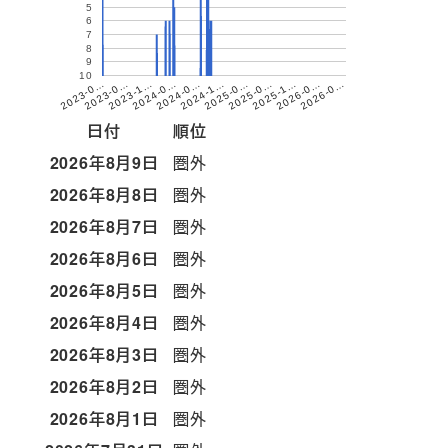
5
6
7
8
9
10
2026-0…
2023-1…
2024-0…
2025-0…
2025-1…
2023-0…
2026-0…
2024-0…
2024-1…
2025-0…
2023-0…
日付
順位
2026年8月9日
圏外
2026年8月8日
圏外
2026年8月7日
圏外
2026年8月6日
圏外
2026年8月5日
圏外
2026年8月4日
圏外
2026年8月3日
圏外
2026年8月2日
圏外
2026年8月1日
圏外