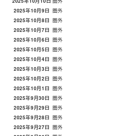
2025年10月10日
圏外
2025年10月9日
圏外
2025年10月8日
圏外
2025年10月7日
圏外
2025年10月6日
圏外
2025年10月5日
圏外
2025年10月4日
圏外
2025年10月3日
圏外
2025年10月2日
圏外
2025年10月1日
圏外
2025年9月30日
圏外
2025年9月29日
圏外
2025年9月28日
圏外
2025年9月27日
圏外