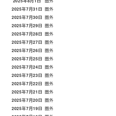
2025年8月1日
圏外
2025年7月31日
圏外
2025年7月30日
圏外
2025年7月29日
圏外
2025年7月28日
圏外
2025年7月27日
圏外
2025年7月26日
圏外
2025年7月25日
圏外
2025年7月24日
圏外
2025年7月23日
圏外
2025年7月22日
圏外
2025年7月21日
圏外
2025年7月20日
圏外
2025年7月19日
圏外