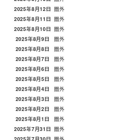
2025年8月12日
圏外
2025年8月11日
圏外
2025年8月10日
圏外
2025年8月9日
圏外
2025年8月8日
圏外
2025年8月7日
圏外
2025年8月6日
圏外
2025年8月5日
圏外
2025年8月4日
圏外
2025年8月3日
圏外
2025年8月2日
圏外
2025年8月1日
圏外
2025年7月31日
圏外
2025年7月30日
圏外