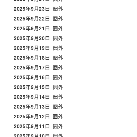
2025年9月23日
圏外
2025年9月22日
圏外
2025年9月21日
圏外
2025年9月20日
圏外
2025年9月19日
圏外
2025年9月18日
圏外
2025年9月17日
圏外
2025年9月16日
圏外
2025年9月15日
圏外
2025年9月14日
圏外
2025年9月13日
圏外
2025年9月12日
圏外
2025年9月11日
圏外
2025年9月10日
圏外