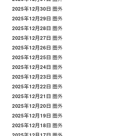
2025年12月30日
圏外
2025年12月29日
圏外
2025年12月28日
圏外
2025年12月27日
圏外
2025年12月26日
圏外
2025年12月25日
圏外
2025年12月24日
圏外
2025年12月23日
圏外
2025年12月22日
圏外
2025年12月21日
圏外
2025年12月20日
圏外
2025年12月19日
圏外
2025年12月18日
圏外
2025年12月17日
圏外