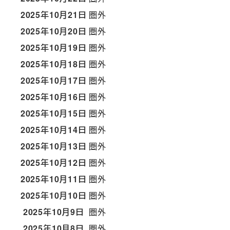
2025年10月21日
圏外
2025年10月20日
圏外
2025年10月19日
圏外
2025年10月18日
圏外
2025年10月17日
圏外
2025年10月16日
圏外
2025年10月15日
圏外
2025年10月14日
圏外
2025年10月13日
圏外
2025年10月12日
圏外
2025年10月11日
圏外
2025年10月10日
圏外
2025年10月9日
圏外
2025年10月8日
圏外