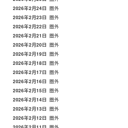
2026年2月24日
圏外
2026年2月23日
圏外
2026年2月22日
圏外
2026年2月21日
圏外
2026年2月20日
圏外
2026年2月19日
圏外
2026年2月18日
圏外
2026年2月17日
圏外
2026年2月16日
圏外
2026年2月15日
圏外
2026年2月14日
圏外
2026年2月13日
圏外
2026年2月12日
圏外
2026年2月11日
圏外