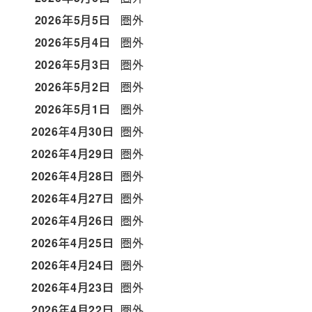
2026年5月5日
圏外
2026年5月4日
圏外
2026年5月3日
圏外
2026年5月2日
圏外
2026年5月1日
圏外
2026年4月30日
圏外
2026年4月29日
圏外
2026年4月28日
圏外
2026年4月27日
圏外
2026年4月26日
圏外
2026年4月25日
圏外
2026年4月24日
圏外
2026年4月23日
圏外
2026年4月22日
圏外