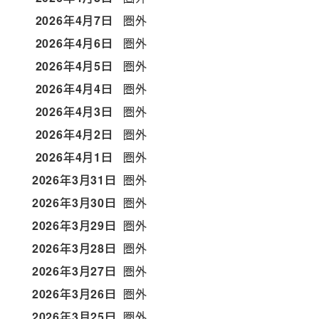
2026年4月7日
圏外
2026年4月6日
圏外
2026年4月5日
圏外
2026年4月4日
圏外
2026年4月3日
圏外
2026年4月2日
圏外
2026年4月1日
圏外
2026年3月31日
圏外
2026年3月30日
圏外
2026年3月29日
圏外
2026年3月28日
圏外
2026年3月27日
圏外
2026年3月26日
圏外
2026年3月25日
圏外