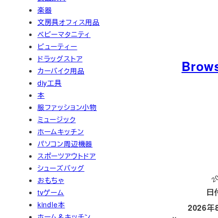
楽器
文房具オフィス用品
ベビーマタニティ
ビューティー
ドラッグストア
Brow
カーバイク用品
diy工具
本
服ファッション小物
ミュージック
ホームキッチン
パソコン周辺機器
スポーツアウトドア
シューズバッグ
2
おもちゃ
日
tvゲーム
kindle本
2026年
ホーム＆キッチン