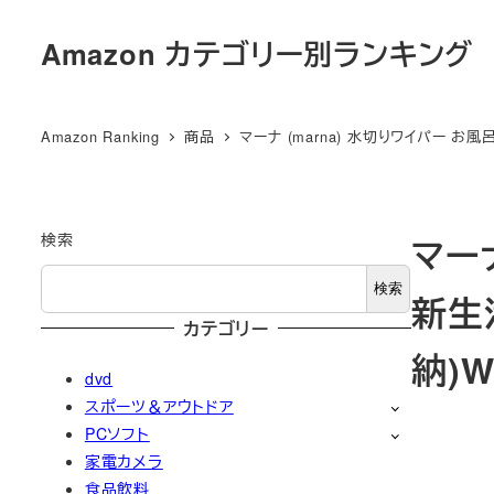
メ
Amazon カテゴリー別ランキング
イ
ン
コ
Amazon Ranking
商品
マーナ (marna) 水切りワイパー お
ン
テ
ン
ツ
検索
マー
へ
検索
新生
移
カテゴリー
動
納)W
dvd
スポーツ＆アウトドア
PCソフト
家電カメラ
食品飲料