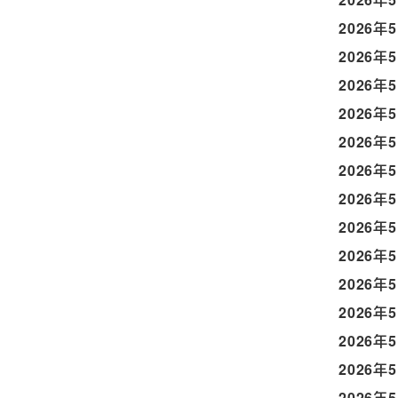
2026年
2026年
2026年
2026年
2026年
2026年
2026年
2026年
2026年
2026年
2026年
2026年
2026年
2026年