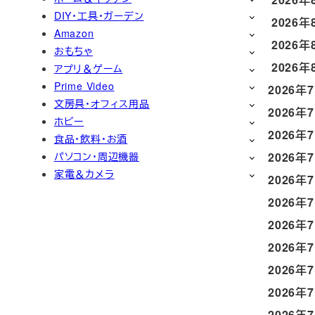
DIY・工具・ガーデン
2026年
Amazon
2026年
おもちゃ
2026年
アプリ＆ゲーム
Prime Video
2026年
文房具・オフィス用品
2026年
ホビー
2026年
食品・飲料・お酒
パソコン・周辺機器
2026年
家電＆カメラ
2026年
2026年
2026年
2026年
2026年
2026年
2026年