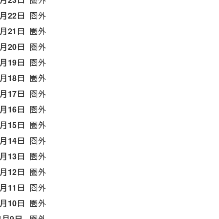
6月22日
圏外
6月21日
圏外
6月20日
圏外
6月19日
圏外
6月18日
圏外
6月17日
圏外
6月16日
圏外
6月15日
圏外
6月14日
圏外
6月13日
圏外
6月12日
圏外
6月11日
圏外
6月10日
圏外
6月9日
圏外