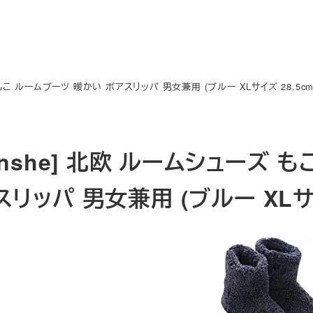
こもこ ルームブーツ 暖かい ボアスリッパ 男女兼用 (ブルー XLサイズ 28.5c
ianshe] 北欧 ルームシューズ
リッパ 男女兼用 (ブルー XLサイ