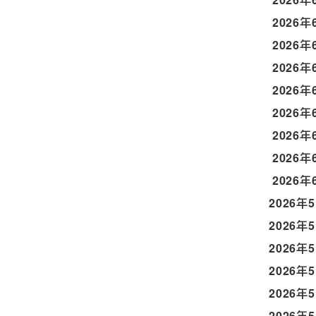
2026年
2026年
2026年
2026年
2026年
2026年
2026年
2026年
2026年
2026年
2026年
2026年
2026年
2026年