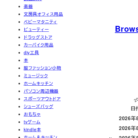
楽器
文房具オフィス用品
ベビーマタニティ
Brow
ビューティー
ドラッグストア
カーバイク用品
diy工具
本
服ファッション小物
ミュージック
ホームキッチン
パソコン周辺機器
2
スポーツアウトドア
シューズバッグ
日
おもちゃ
2026年
tvゲーム
2026年
kindle本
ホーム＆キッチン
2026年