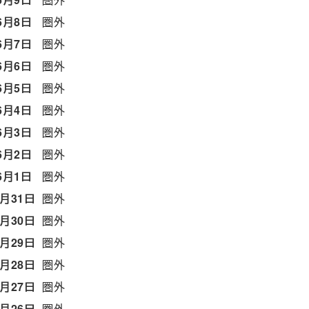
6月8日
圏外
6月7日
圏外
6月6日
圏外
6月5日
圏外
6月4日
圏外
6月3日
圏外
6月2日
圏外
6月1日
圏外
5月31日
圏外
5月30日
圏外
5月29日
圏外
5月28日
圏外
5月27日
圏外
5月26日
圏外