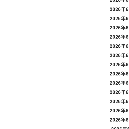
2026年
2026年
2026年
2026年
2026年
2026年
2026年
2026年
2026年
2026年
2026年
2026年
2026年
2026年