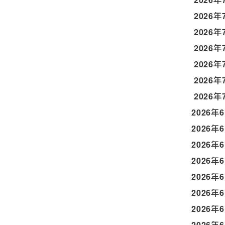
2026年
2026年
2026年
2026年
2026年
2026年
2026年
2026年
2026年
2026年
2026年
2026年
2026年
2026年