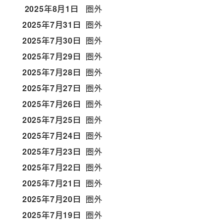
2025年8月1日
圏外
2025年7月31日
圏外
2025年7月30日
圏外
2025年7月29日
圏外
2025年7月28日
圏外
2025年7月27日
圏外
2025年7月26日
圏外
2025年7月25日
圏外
2025年7月24日
圏外
2025年7月23日
圏外
2025年7月22日
圏外
2025年7月21日
圏外
2025年7月20日
圏外
2025年7月19日
圏外