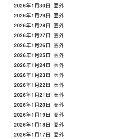
2026年1月30日
圏外
2026年1月29日
圏外
2026年1月28日
圏外
2026年1月27日
圏外
2026年1月26日
圏外
2026年1月25日
圏外
2026年1月24日
圏外
2026年1月23日
圏外
2026年1月22日
圏外
2026年1月21日
圏外
2026年1月20日
圏外
2026年1月19日
圏外
2026年1月18日
圏外
2026年1月17日
圏外