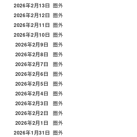
2026年2月13日
圏外
2026年2月12日
圏外
2026年2月11日
圏外
2026年2月10日
圏外
2026年2月9日
圏外
2026年2月8日
圏外
2026年2月7日
圏外
2026年2月6日
圏外
2026年2月5日
圏外
2026年2月4日
圏外
2026年2月3日
圏外
2026年2月2日
圏外
2026年2月1日
圏外
2026年1月31日
圏外