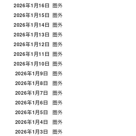
2026年1月16日
圏外
2026年1月15日
圏外
2026年1月14日
圏外
2026年1月13日
圏外
2026年1月12日
圏外
2026年1月11日
圏外
2026年1月10日
圏外
2026年1月9日
圏外
2026年1月8日
圏外
2026年1月7日
圏外
2026年1月6日
圏外
2026年1月5日
圏外
2026年1月4日
圏外
2026年1月3日
圏外