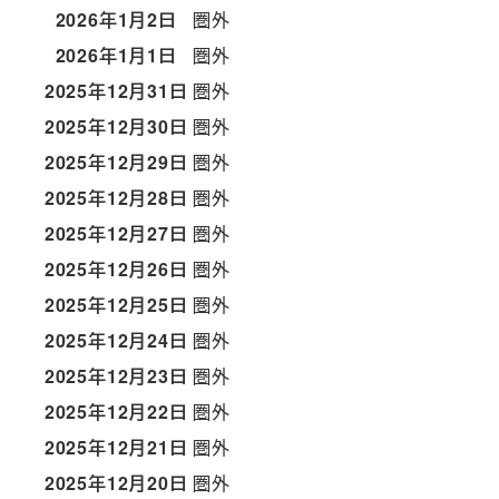
2026年1月2日
圏外
2026年1月1日
圏外
2025年12月31日
圏外
2025年12月30日
圏外
2025年12月29日
圏外
2025年12月28日
圏外
2025年12月27日
圏外
2025年12月26日
圏外
2025年12月25日
圏外
2025年12月24日
圏外
2025年12月23日
圏外
2025年12月22日
圏外
2025年12月21日
圏外
2025年12月20日
圏外