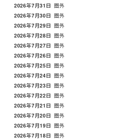
2026年7月31日
圏外
2026年7月30日
圏外
2026年7月29日
圏外
2026年7月28日
圏外
2026年7月27日
圏外
2026年7月26日
圏外
2026年7月25日
圏外
2026年7月24日
圏外
2026年7月23日
圏外
2026年7月22日
圏外
2026年7月21日
圏外
2026年7月20日
圏外
2026年7月19日
圏外
2026年7月18日
圏外