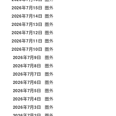
2026年7月15日
圏外
2026年7月14日
圏外
2026年7月13日
圏外
2026年7月12日
圏外
2026年7月11日
圏外
2026年7月10日
圏外
2026年7月9日
圏外
2026年7月8日
圏外
2026年7月7日
圏外
2026年7月6日
圏外
2026年7月5日
圏外
2026年7月4日
圏外
2026年7月3日
圏外
2026年7月2日
圏外