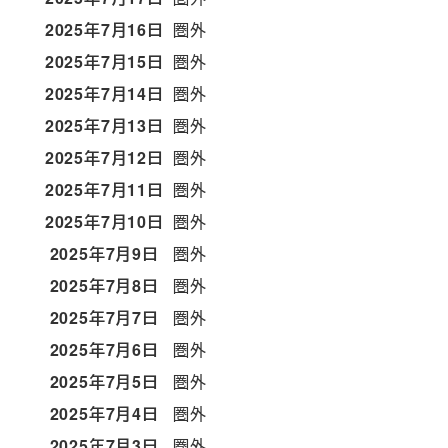
2025年7月16日
圏外
2025年7月15日
圏外
2025年7月14日
圏外
2025年7月13日
圏外
2025年7月12日
圏外
2025年7月11日
圏外
2025年7月10日
圏外
2025年7月9日
圏外
2025年7月8日
圏外
2025年7月7日
圏外
2025年7月6日
圏外
2025年7月5日
圏外
2025年7月4日
圏外
2025年7月3日
圏外