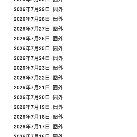
2026年7月29日
圏外
2026年7月28日
圏外
2026年7月27日
圏外
2026年7月26日
圏外
2026年7月25日
圏外
2026年7月24日
圏外
2026年7月23日
圏外
2026年7月22日
圏外
2026年7月21日
圏外
2026年7月20日
圏外
2026年7月19日
圏外
2026年7月18日
圏外
2026年7月17日
圏外
2026年7月16日
圏外