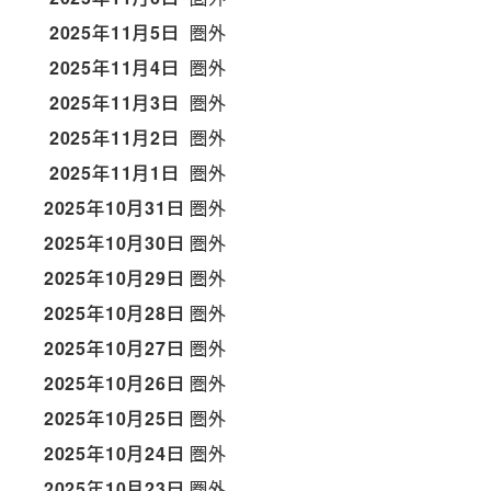
2025年11月5日
圏外
2025年11月4日
圏外
2025年11月3日
圏外
2025年11月2日
圏外
2025年11月1日
圏外
2025年10月31日
圏外
2025年10月30日
圏外
2025年10月29日
圏外
2025年10月28日
圏外
2025年10月27日
圏外
2025年10月26日
圏外
2025年10月25日
圏外
2025年10月24日
圏外
2025年10月23日
圏外