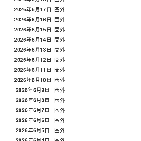
2026年6月17日
圏外
2026年6月16日
圏外
2026年6月15日
圏外
2026年6月14日
圏外
2026年6月13日
圏外
2026年6月12日
圏外
2026年6月11日
圏外
2026年6月10日
圏外
2026年6月9日
圏外
2026年6月8日
圏外
2026年6月7日
圏外
2026年6月6日
圏外
2026年6月5日
圏外
2026年6月4日
圏外