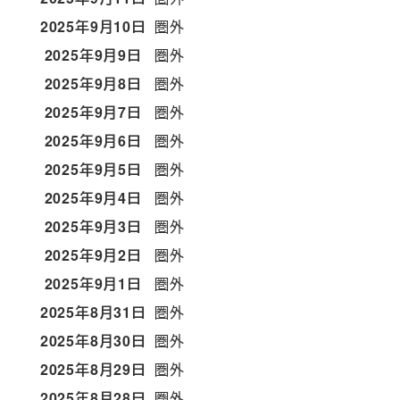
2025年9月10日
圏外
2025年9月9日
圏外
2025年9月8日
圏外
2025年9月7日
圏外
2025年9月6日
圏外
2025年9月5日
圏外
2025年9月4日
圏外
2025年9月3日
圏外
2025年9月2日
圏外
2025年9月1日
圏外
2025年8月31日
圏外
2025年8月30日
圏外
2025年8月29日
圏外
2025年8月28日
圏外