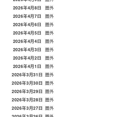
2026年4月8日
圏外
2026年4月7日
圏外
2026年4月6日
圏外
2026年4月5日
圏外
2026年4月4日
圏外
2026年4月3日
圏外
2026年4月2日
圏外
2026年4月1日
圏外
2026年3月31日
圏外
2026年3月30日
圏外
2026年3月29日
圏外
2026年3月28日
圏外
2026年3月27日
圏外
2026年3月26日
圏外