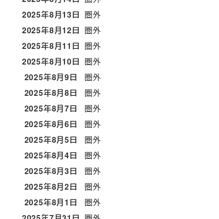
2025年8月13日
圏外
2025年8月12日
圏外
2025年8月11日
圏外
2025年8月10日
圏外
2025年8月9日
圏外
2025年8月8日
圏外
2025年8月7日
圏外
2025年8月6日
圏外
2025年8月5日
圏外
2025年8月4日
圏外
2025年8月3日
圏外
2025年8月2日
圏外
2025年8月1日
圏外
2025年7月31日
圏外