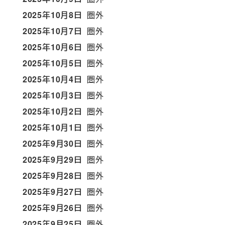
2025年10月8日
圏外
2025年10月7日
圏外
2025年10月6日
圏外
2025年10月5日
圏外
2025年10月4日
圏外
2025年10月3日
圏外
2025年10月2日
圏外
2025年10月1日
圏外
2025年9月30日
圏外
2025年9月29日
圏外
2025年9月28日
圏外
2025年9月27日
圏外
2025年9月26日
圏外
2025年9月25日
圏外