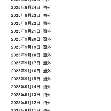
2025年9月24日
圏外
2025年9月23日
圏外
2025年9月22日
圏外
2025年9月21日
圏外
2025年9月20日
圏外
2025年9月19日
圏外
2025年9月18日
圏外
2025年9月17日
圏外
2025年9月16日
圏外
2025年9月15日
圏外
2025年9月14日
圏外
2025年9月13日
圏外
2025年9月12日
圏外
2025年9月11日
圏外