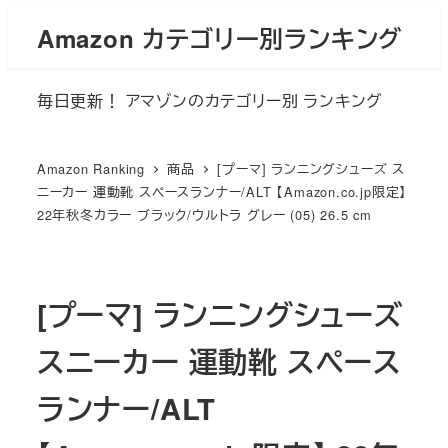
メ
Amazon カテゴリー別ランキング
イ
ン
毎日更新！ アマゾンのカテゴリー別 ランキング
コ
ン
テ
Amazon Ranking
商品
[プーマ] ランニングシューズ ス
ン
ニーカー 運動靴 スペースランナー/ALT 【Amazon.co.jp限定】
22年秋冬カラー ブラック/ウルトラ グレー (05) 26.5 cm
ツ
へ
移
動
[プーマ] ランニングシューズ
スニーカー 運動靴 スペース
ランナー/ALT