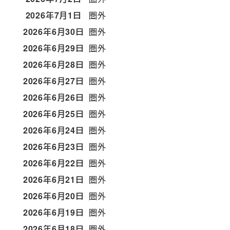
2026年7月1日
圏外
2026年6月30日
圏外
2026年6月29日
圏外
2026年6月28日
圏外
2026年6月27日
圏外
2026年6月26日
圏外
2026年6月25日
圏外
2026年6月24日
圏外
2026年6月23日
圏外
2026年6月22日
圏外
2026年6月21日
圏外
2026年6月20日
圏外
2026年6月19日
圏外
2026年6月18日
圏外