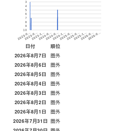
3
4
5
6
7
8
9
10
2025-0…
2024-0…
2023-0…
2025-1…
2024-1…
2023-1…
2026-0…
2025-0…
2024-0…
2026-0…
2023-0…
日付
順位
2026年8月7日
圏外
2026年8月6日
圏外
2026年8月5日
圏外
2026年8月4日
圏外
2026年8月3日
圏外
2026年8月2日
圏外
2026年8月1日
圏外
2026年7月31日
圏外
2026年7月30日
圏外