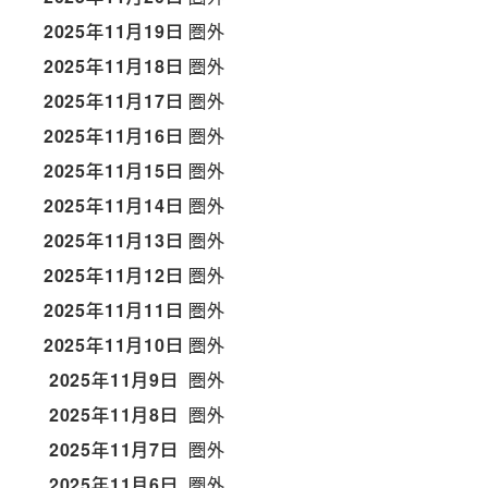
2025年11月19日
圏外
2025年11月18日
圏外
2025年11月17日
圏外
2025年11月16日
圏外
2025年11月15日
圏外
2025年11月14日
圏外
2025年11月13日
圏外
2025年11月12日
圏外
2025年11月11日
圏外
2025年11月10日
圏外
2025年11月9日
圏外
2025年11月8日
圏外
2025年11月7日
圏外
2025年11月6日
圏外