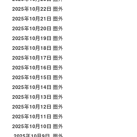
2025年10月22日
圏外
2025年10月21日
圏外
2025年10月20日
圏外
2025年10月19日
圏外
2025年10月18日
圏外
2025年10月17日
圏外
2025年10月16日
圏外
2025年10月15日
圏外
2025年10月14日
圏外
2025年10月13日
圏外
2025年10月12日
圏外
2025年10月11日
圏外
2025年10月10日
圏外
2025年10月9日
圏外