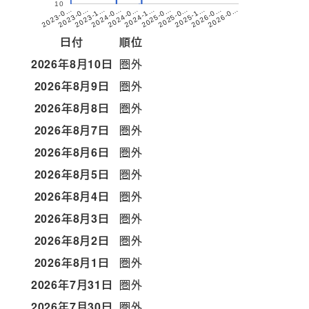
10
2025-0…
2023-0…
2025-0…
2023-1…
2025-1…
2024-0…
2026-0…
2024-0…
2026-0…
2024-1…
2023-0…
日付
順位
2026年8月10日
圏外
2026年8月9日
圏外
2026年8月8日
圏外
2026年8月7日
圏外
2026年8月6日
圏外
2026年8月5日
圏外
2026年8月4日
圏外
2026年8月3日
圏外
2026年8月2日
圏外
2026年8月1日
圏外
2026年7月31日
圏外
2026年7月30日
圏外