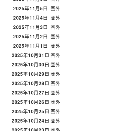
2025年11月5日
圏外
2025年11月4日
圏外
2025年11月3日
圏外
2025年11月2日
圏外
2025年11月1日
圏外
2025年10月31日
圏外
2025年10月30日
圏外
2025年10月29日
圏外
2025年10月28日
圏外
2025年10月27日
圏外
2025年10月26日
圏外
2025年10月25日
圏外
2025年10月24日
圏外
2025年10月23日
圏外