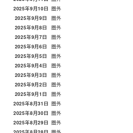
2025年9月10日
圏外
2025年9月9日
圏外
2025年9月8日
圏外
2025年9月7日
圏外
2025年9月6日
圏外
2025年9月5日
圏外
2025年9月4日
圏外
2025年9月3日
圏外
2025年9月2日
圏外
2025年9月1日
圏外
2025年8月31日
圏外
2025年8月30日
圏外
2025年8月29日
圏外
2025年8月28日
圏外