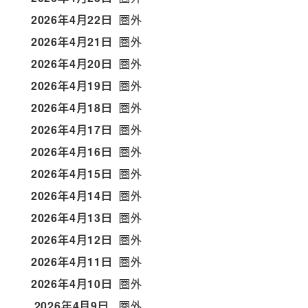
2026年4月22日
圏外
2026年4月21日
圏外
2026年4月20日
圏外
2026年4月19日
圏外
2026年4月18日
圏外
2026年4月17日
圏外
2026年4月16日
圏外
2026年4月15日
圏外
2026年4月14日
圏外
2026年4月13日
圏外
2026年4月12日
圏外
2026年4月11日
圏外
2026年4月10日
圏外
2026年4月9日
圏外