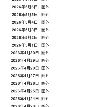
2026年5月6日
圏外
2026年5月5日
圏外
2026年5月4日
圏外
2026年5月3日
圏外
2026年5月2日
圏外
2026年5月1日
圏外
2026年4月30日
圏外
2026年4月29日
圏外
2026年4月28日
圏外
2026年4月27日
圏外
2026年4月26日
圏外
2026年4月25日
圏外
2026年4月24日
圏外
2026年4月23日
圏外