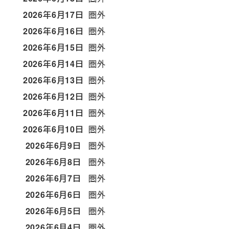
2026年6月17日
圏外
2026年6月16日
圏外
2026年6月15日
圏外
2026年6月14日
圏外
2026年6月13日
圏外
2026年6月12日
圏外
2026年6月11日
圏外
2026年6月10日
圏外
2026年6月9日
圏外
2026年6月8日
圏外
2026年6月7日
圏外
2026年6月6日
圏外
2026年6月5日
圏外
2026年6月4日
圏外