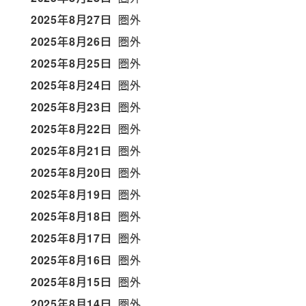
2025年8月27日
圏外
2025年8月26日
圏外
2025年8月25日
圏外
2025年8月24日
圏外
2025年8月23日
圏外
2025年8月22日
圏外
2025年8月21日
圏外
2025年8月20日
圏外
2025年8月19日
圏外
2025年8月18日
圏外
2025年8月17日
圏外
2025年8月16日
圏外
2025年8月15日
圏外
2025年8月14日
圏外