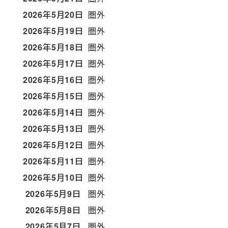
2026年5月20日
圏外
2026年5月19日
圏外
2026年5月18日
圏外
2026年5月17日
圏外
2026年5月16日
圏外
2026年5月15日
圏外
2026年5月14日
圏外
2026年5月13日
圏外
2026年5月12日
圏外
2026年5月11日
圏外
2026年5月10日
圏外
2026年5月9日
圏外
2026年5月8日
圏外
2026年5月7日
圏外