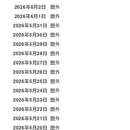
2026年6月2日
圏外
2026年6月1日
圏外
2026年5月31日
圏外
2026年5月30日
圏外
2026年5月29日
圏外
2026年5月28日
圏外
2026年5月27日
圏外
2026年5月26日
圏外
2026年5月25日
圏外
2026年5月24日
圏外
2026年5月23日
圏外
2026年5月22日
圏外
2026年5月21日
圏外
2026年5月20日
圏外