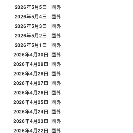
2026年5月5日
圏外
2026年5月4日
圏外
2026年5月3日
圏外
2026年5月2日
圏外
2026年5月1日
圏外
2026年4月30日
圏外
2026年4月29日
圏外
2026年4月28日
圏外
2026年4月27日
圏外
2026年4月26日
圏外
2026年4月25日
圏外
2026年4月24日
圏外
2026年4月23日
圏外
2026年4月22日
圏外