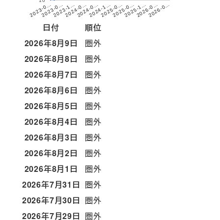
10
2025-1…
2025-0…
2025-0…
2024-1…
2024-0…
2024-0…
2023-1…
2026-0…
2023-0…
2026-0…
2023-0…
日付
順位
2026年8月9日
圏外
2026年8月8日
圏外
2026年8月7日
圏外
2026年8月6日
圏外
2026年8月5日
圏外
2026年8月4日
圏外
2026年8月3日
圏外
2026年8月2日
圏外
2026年8月1日
圏外
2026年7月31日
圏外
2026年7月30日
圏外
2026年7月29日
圏外