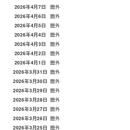
2026年4月7日
圏外
2026年4月6日
圏外
2026年4月5日
圏外
2026年4月4日
圏外
2026年4月3日
圏外
2026年4月2日
圏外
2026年4月1日
圏外
2026年3月31日
圏外
2026年3月30日
圏外
2026年3月29日
圏外
2026年3月28日
圏外
2026年3月27日
圏外
2026年3月26日
圏外
2026年3月25日
圏外