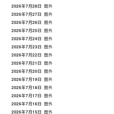
2026年7月28日
圏外
2026年7月27日
圏外
2026年7月26日
圏外
2026年7月25日
圏外
2026年7月24日
圏外
2026年7月23日
圏外
2026年7月22日
圏外
2026年7月21日
圏外
2026年7月20日
圏外
2026年7月19日
圏外
2026年7月18日
圏外
2026年7月17日
圏外
2026年7月16日
圏外
2026年7月15日
圏外