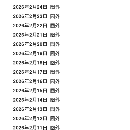
2026年2月24日
圏外
2026年2月23日
圏外
2026年2月22日
圏外
2026年2月21日
圏外
2026年2月20日
圏外
2026年2月19日
圏外
2026年2月18日
圏外
2026年2月17日
圏外
2026年2月16日
圏外
2026年2月15日
圏外
2026年2月14日
圏外
2026年2月13日
圏外
2026年2月12日
圏外
2026年2月11日
圏外