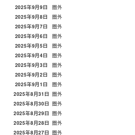
2025年9月9日
圏外
2025年9月8日
圏外
2025年9月7日
圏外
2025年9月6日
圏外
2025年9月5日
圏外
2025年9月4日
圏外
2025年9月3日
圏外
2025年9月2日
圏外
2025年9月1日
圏外
2025年8月31日
圏外
2025年8月30日
圏外
2025年8月29日
圏外
2025年8月28日
圏外
2025年8月27日
圏外