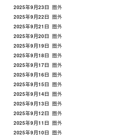
2025年9月23日
圏外
2025年9月22日
圏外
2025年9月21日
圏外
2025年9月20日
圏外
2025年9月19日
圏外
2025年9月18日
圏外
2025年9月17日
圏外
2025年9月16日
圏外
2025年9月15日
圏外
2025年9月14日
圏外
2025年9月13日
圏外
2025年9月12日
圏外
2025年9月11日
圏外
2025年9月10日
圏外