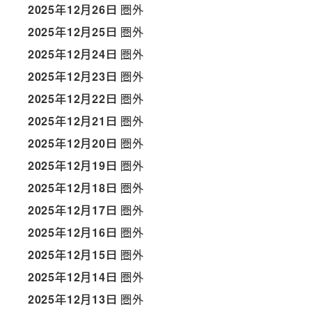
2025年12月26日
圏外
2025年12月25日
圏外
2025年12月24日
圏外
2025年12月23日
圏外
2025年12月22日
圏外
2025年12月21日
圏外
2025年12月20日
圏外
2025年12月19日
圏外
2025年12月18日
圏外
2025年12月17日
圏外
2025年12月16日
圏外
2025年12月15日
圏外
2025年12月14日
圏外
2025年12月13日
圏外