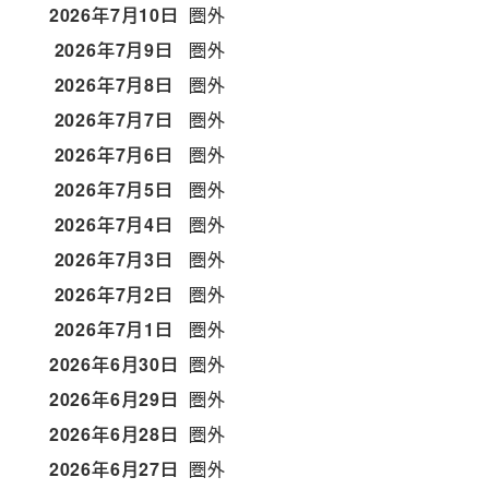
2026年7月10日
圏外
2026年7月9日
圏外
2026年7月8日
圏外
2026年7月7日
圏外
2026年7月6日
圏外
2026年7月5日
圏外
2026年7月4日
圏外
2026年7月3日
圏外
2026年7月2日
圏外
2026年7月1日
圏外
2026年6月30日
圏外
2026年6月29日
圏外
2026年6月28日
圏外
2026年6月27日
圏外