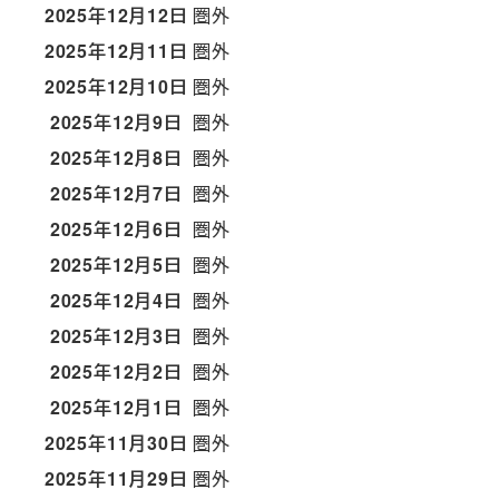
2025年12月12日
圏外
2025年12月11日
圏外
2025年12月10日
圏外
2025年12月9日
圏外
2025年12月8日
圏外
2025年12月7日
圏外
2025年12月6日
圏外
2025年12月5日
圏外
2025年12月4日
圏外
2025年12月3日
圏外
2025年12月2日
圏外
2025年12月1日
圏外
2025年11月30日
圏外
2025年11月29日
圏外