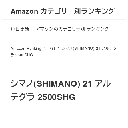
メ
Amazon カテゴリー別ランキング
イ
ン
毎日更新！ アマゾンのカテゴリー別 ランキング
コ
ン
テ
Amazon Ranking
商品
シマノ(SHIMANO) 21 アルテグ
ン
ラ 2500SHG
ツ
へ
移
シマノ(SHIMANO) 21 アル
動
テグラ 2500SHG