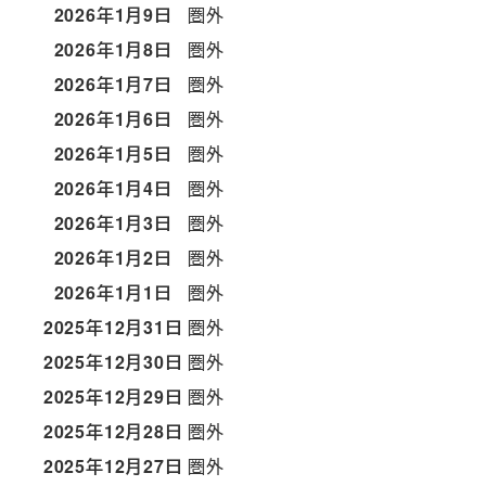
2026年1月9日
圏外
2026年1月8日
圏外
2026年1月7日
圏外
2026年1月6日
圏外
2026年1月5日
圏外
2026年1月4日
圏外
2026年1月3日
圏外
2026年1月2日
圏外
2026年1月1日
圏外
2025年12月31日
圏外
2025年12月30日
圏外
2025年12月29日
圏外
2025年12月28日
圏外
2025年12月27日
圏外