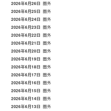
2026年6月26日
圏外
2026年6月25日
圏外
2026年6月24日
圏外
2026年6月23日
圏外
2026年6月22日
圏外
2026年6月21日
圏外
2026年6月20日
圏外
2026年6月19日
圏外
2026年6月18日
圏外
2026年6月17日
圏外
2026年6月16日
圏外
2026年6月15日
圏外
2026年6月14日
圏外
2026年6月13日
圏外