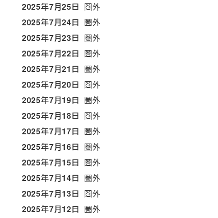
2025年7月25日
圏外
2025年7月24日
圏外
2025年7月23日
圏外
2025年7月22日
圏外
2025年7月21日
圏外
2025年7月20日
圏外
2025年7月19日
圏外
2025年7月18日
圏外
2025年7月17日
圏外
2025年7月16日
圏外
2025年7月15日
圏外
2025年7月14日
圏外
2025年7月13日
圏外
2025年7月12日
圏外