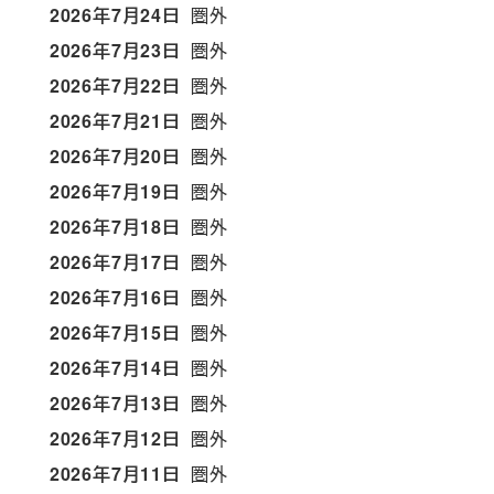
2026年7月24日
圏外
2026年7月23日
圏外
2026年7月22日
圏外
2026年7月21日
圏外
2026年7月20日
圏外
2026年7月19日
圏外
2026年7月18日
圏外
2026年7月17日
圏外
2026年7月16日
圏外
2026年7月15日
圏外
2026年7月14日
圏外
2026年7月13日
圏外
2026年7月12日
圏外
2026年7月11日
圏外