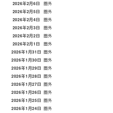
2026年2月6日
圏外
2026年2月5日
圏外
2026年2月4日
圏外
2026年2月3日
圏外
2026年2月2日
圏外
2026年2月1日
圏外
2026年1月31日
圏外
2026年1月30日
圏外
2026年1月29日
圏外
2026年1月28日
圏外
2026年1月27日
圏外
2026年1月26日
圏外
2026年1月25日
圏外
2026年1月24日
圏外