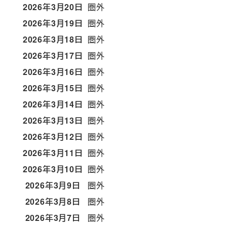
2026年3月20日
圏外
2026年3月19日
圏外
2026年3月18日
圏外
2026年3月17日
圏外
2026年3月16日
圏外
2026年3月15日
圏外
2026年3月14日
圏外
2026年3月13日
圏外
2026年3月12日
圏外
2026年3月11日
圏外
2026年3月10日
圏外
2026年3月9日
圏外
2026年3月8日
圏外
2026年3月7日
圏外