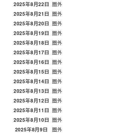
2025年8月22日
圏外
2025年8月21日
圏外
2025年8月20日
圏外
2025年8月19日
圏外
2025年8月18日
圏外
2025年8月17日
圏外
2025年8月16日
圏外
2025年8月15日
圏外
2025年8月14日
圏外
2025年8月13日
圏外
2025年8月12日
圏外
2025年8月11日
圏外
2025年8月10日
圏外
2025年8月9日
圏外