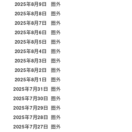
2025年8月9日
圏外
2025年8月8日
圏外
2025年8月7日
圏外
2025年8月6日
圏外
2025年8月5日
圏外
2025年8月4日
圏外
2025年8月3日
圏外
2025年8月2日
圏外
2025年8月1日
圏外
2025年7月31日
圏外
2025年7月30日
圏外
2025年7月29日
圏外
2025年7月28日
圏外
2025年7月27日
圏外