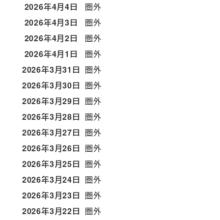
2026年4月4日
圏外
2026年4月3日
圏外
2026年4月2日
圏外
2026年4月1日
圏外
2026年3月31日
圏外
2026年3月30日
圏外
2026年3月29日
圏外
2026年3月28日
圏外
2026年3月27日
圏外
2026年3月26日
圏外
2026年3月25日
圏外
2026年3月24日
圏外
2026年3月23日
圏外
2026年3月22日
圏外