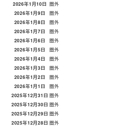
2026年1月10日
圏外
2026年1月9日
圏外
2026年1月8日
圏外
2026年1月7日
圏外
2026年1月6日
圏外
2026年1月5日
圏外
2026年1月4日
圏外
2026年1月3日
圏外
2026年1月2日
圏外
2026年1月1日
圏外
2025年12月31日
圏外
2025年12月30日
圏外
2025年12月29日
圏外
2025年12月28日
圏外