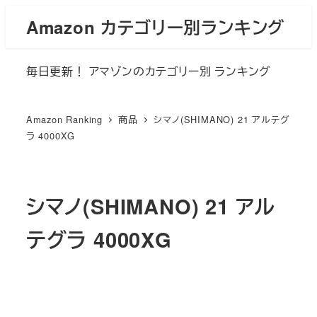
メ
Amazon カテゴリー別ランキング
イ
ン
毎日更新！ アマゾンのカテゴリー別 ランキング
コ
ン
テ
Amazon Ranking
商品
シマノ(SHIMANO) 21 アルテグ
ン
ラ 4000XG
ツ
へ
移
シマノ(SHIMANO) 21 アル
動
テグラ 4000XG