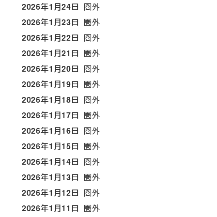
2026年1月24日
圏外
2026年1月23日
圏外
2026年1月22日
圏外
2026年1月21日
圏外
2026年1月20日
圏外
2026年1月19日
圏外
2026年1月18日
圏外
2026年1月17日
圏外
2026年1月16日
圏外
2026年1月15日
圏外
2026年1月14日
圏外
2026年1月13日
圏外
2026年1月12日
圏外
2026年1月11日
圏外