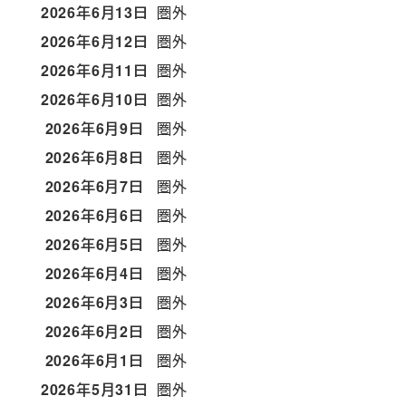
2026年6月13日
圏外
2026年6月12日
圏外
2026年6月11日
圏外
2026年6月10日
圏外
2026年6月9日
圏外
2026年6月8日
圏外
2026年6月7日
圏外
2026年6月6日
圏外
2026年6月5日
圏外
2026年6月4日
圏外
2026年6月3日
圏外
2026年6月2日
圏外
2026年6月1日
圏外
2026年5月31日
圏外