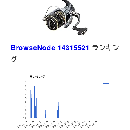
BrowseNode 14315521
ランキン
グ
ランキング
1
2
3
4
5
6
7
8
9
10
2025-0…
2023-0…
2025-1…
2023-1…
2026-0…
2024-0…
2026-0…
2024-0…
2024-1…
2025-0…
2023-0…