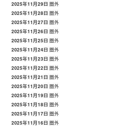
2025年11月29日
圏外
2025年11月28日
圏外
2025年11月27日
圏外
2025年11月26日
圏外
2025年11月25日
圏外
2025年11月24日
圏外
2025年11月23日
圏外
2025年11月22日
圏外
2025年11月21日
圏外
2025年11月20日
圏外
2025年11月19日
圏外
2025年11月18日
圏外
2025年11月17日
圏外
2025年11月16日
圏外