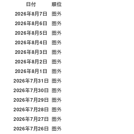
日付
順位
2026年8月7日
圏外
2026年8月6日
圏外
2026年8月5日
圏外
2026年8月4日
圏外
2026年8月3日
圏外
2026年8月2日
圏外
2026年8月1日
圏外
2026年7月31日
圏外
2026年7月30日
圏外
2026年7月29日
圏外
2026年7月28日
圏外
2026年7月27日
圏外
2026年7月26日
圏外