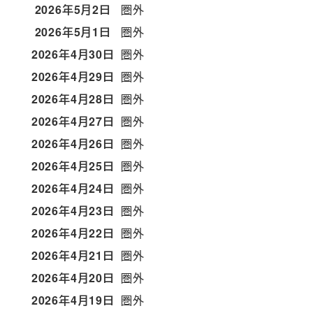
2026年5月2日
圏外
2026年5月1日
圏外
2026年4月30日
圏外
2026年4月29日
圏外
2026年4月28日
圏外
2026年4月27日
圏外
2026年4月26日
圏外
2026年4月25日
圏外
2026年4月24日
圏外
2026年4月23日
圏外
2026年4月22日
圏外
2026年4月21日
圏外
2026年4月20日
圏外
2026年4月19日
圏外