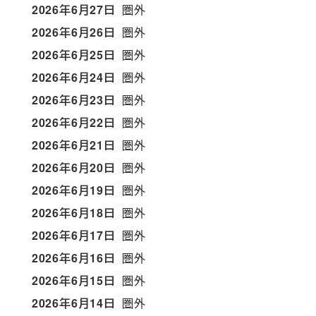
2026年6月27日
圏外
2026年6月26日
圏外
2026年6月25日
圏外
2026年6月24日
圏外
2026年6月23日
圏外
2026年6月22日
圏外
2026年6月21日
圏外
2026年6月20日
圏外
2026年6月19日
圏外
2026年6月18日
圏外
2026年6月17日
圏外
2026年6月16日
圏外
2026年6月15日
圏外
2026年6月14日
圏外