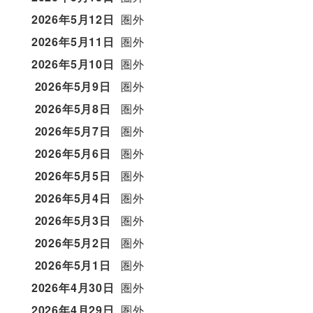
2026年5月12日
圏外
2026年5月11日
圏外
2026年5月10日
圏外
2026年5月9日
圏外
2026年5月8日
圏外
2026年5月7日
圏外
2026年5月6日
圏外
2026年5月5日
圏外
2026年5月4日
圏外
2026年5月3日
圏外
2026年5月2日
圏外
2026年5月1日
圏外
2026年4月30日
圏外
2026年4月29日
圏外