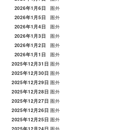
2026年1月6日
圏外
2026年1月5日
圏外
2026年1月4日
圏外
2026年1月3日
圏外
2026年1月2日
圏外
2026年1月1日
圏外
2025年12月31日
圏外
2025年12月30日
圏外
2025年12月29日
圏外
2025年12月28日
圏外
2025年12月27日
圏外
2025年12月26日
圏外
2025年12月25日
圏外
2025年12月24日
圏外