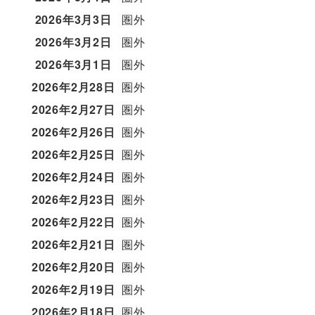
2026年3月3日
圏外
2026年3月2日
圏外
2026年3月1日
圏外
2026年2月28日
圏外
2026年2月27日
圏外
2026年2月26日
圏外
2026年2月25日
圏外
2026年2月24日
圏外
2026年2月23日
圏外
2026年2月22日
圏外
2026年2月21日
圏外
2026年2月20日
圏外
2026年2月19日
圏外
2026年2月18日
圏外