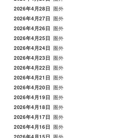
2026年4月28日
圏外
2026年4月27日
圏外
2026年4月26日
圏外
2026年4月25日
圏外
2026年4月24日
圏外
2026年4月23日
圏外
2026年4月22日
圏外
2026年4月21日
圏外
2026年4月20日
圏外
2026年4月19日
圏外
2026年4月18日
圏外
2026年4月17日
圏外
2026年4月16日
圏外
2026年4月15日
圏外