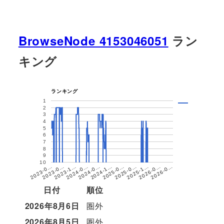
BrowseNode 4153046051
ラン
キング
ランキング
1
2
3
4
5
6
7
8
9
10
2024-0…
2025-0…
2026-0…
2023-0…
2024-0…
2025-0…
2026-0…
2023-1…
2024-1…
2025-1…
2023-0…
日付
順位
2026年8月6日
圏外
2026年8月5日
圏外