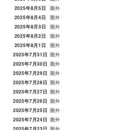
2025年8月5日
圏外
2025年8月4日
圏外
2025年8月3日
圏外
2025年8月2日
圏外
2025年8月1日
圏外
2025年7月31日
圏外
2025年7月30日
圏外
2025年7月29日
圏外
2025年7月28日
圏外
2025年7月27日
圏外
2025年7月26日
圏外
2025年7月25日
圏外
2025年7月24日
圏外
2025年7月23日
圏外