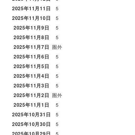
2025年11月11日
5
2025年11月10日
5
2025年11月9日
5
2025年11月8日
5
2025年11月7日
圏外
2025年11月6日
5
2025年11月5日
5
2025年11月4日
5
2025年11月3日
5
2025年11月2日
圏外
2025年11月1日
5
2025年10月31日
5
2025年10月30日
5
2025年10月29日
5