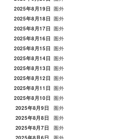
2025年8月19日
圏外
2025年8月18日
圏外
2025年8月17日
圏外
2025年8月16日
圏外
2025年8月15日
圏外
2025年8月14日
圏外
2025年8月13日
圏外
2025年8月12日
圏外
2025年8月11日
圏外
2025年8月10日
圏外
2025年8月9日
圏外
2025年8月8日
圏外
2025年8月7日
圏外
2025年8月6日
圏外