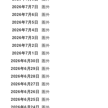
2026年7月7日
圏外
2026年7月6日
圏外
2026年7月5日
圏外
2026年7月4日
圏外
2026年7月3日
圏外
2026年7月2日
圏外
2026年7月1日
圏外
2026年6月30日
圏外
2026年6月29日
圏外
2026年6月28日
圏外
2026年6月27日
圏外
2026年6月26日
圏外
2026年6月25日
圏外
2026年6月24日
圏外