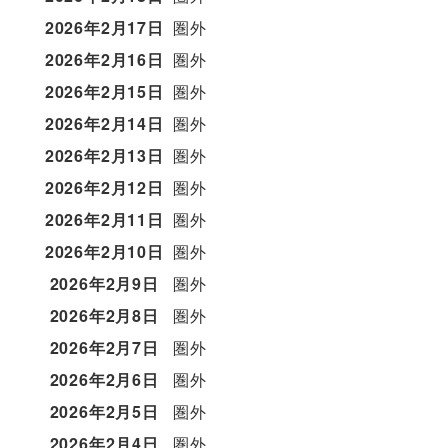
2026年2月17日
圏外
2026年2月16日
圏外
2026年2月15日
圏外
2026年2月14日
圏外
2026年2月13日
圏外
2026年2月12日
圏外
2026年2月11日
圏外
2026年2月10日
圏外
2026年2月9日
圏外
2026年2月8日
圏外
2026年2月7日
圏外
2026年2月6日
圏外
2026年2月5日
圏外
2026年2月4日
圏外