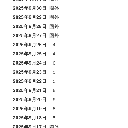
2025年9月30日
圏外
2025年9月29日
圏外
2025年9月28日
圏外
2025年9月27日
圏外
2025年9月26日
4
2025年9月25日
4
2025年9月24日
6
2025年9月23日
5
2025年9月22日
5
2025年9月21日
5
2025年9月20日
5
2025年9月19日
5
2025年9月18日
5
2025年9月17日
圏外