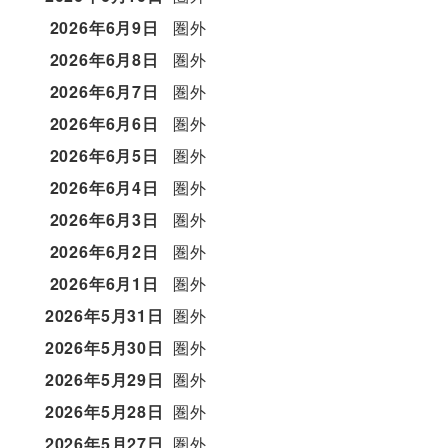
2026年6月9日
圏外
2026年6月8日
圏外
2026年6月7日
圏外
2026年6月6日
圏外
2026年6月5日
圏外
2026年6月4日
圏外
2026年6月3日
圏外
2026年6月2日
圏外
2026年6月1日
圏外
2026年5月31日
圏外
2026年5月30日
圏外
2026年5月29日
圏外
2026年5月28日
圏外
2026年5月27日
圏外