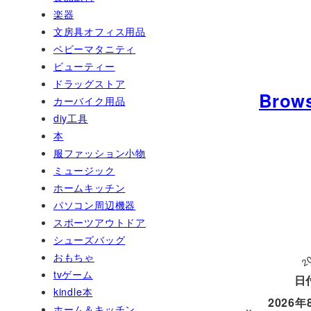
楽器
文房具オフィス用品
ベビーマタニティ
ビューティー
ドラッグストア
Brow
カーバイク用品
diy工具
本
服ファッション小物
ミュージック
ホームキッチン
パソコン周辺機器
スポーツアウトドア
シューズバッグ
2
おもちゃ
tvゲーム
日
kindle本
2026年
ホーム＆キッチン