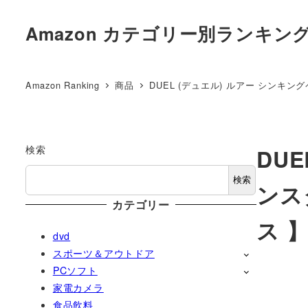
メ
Amazon カテゴリー別ランキン
イ
ン
コ
Amazon Ranking
商品
DUEL (デュエル) ルアー シンキング
ン
テ
ン
ツ
検索
DU
へ
検索
ンス
移
カテゴリー
動
ス 】
dvd
スポーツ＆アウトドア
PCソフト
家電カメラ
食品飲料