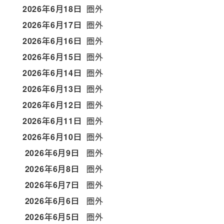
2026年6月18日
圏外
2026年6月17日
圏外
2026年6月16日
圏外
2026年6月15日
圏外
2026年6月14日
圏外
2026年6月13日
圏外
2026年6月12日
圏外
2026年6月11日
圏外
2026年6月10日
圏外
2026年6月9日
圏外
2026年6月8日
圏外
2026年6月7日
圏外
2026年6月6日
圏外
2026年6月5日
圏外