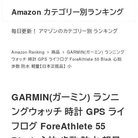
メ
Amazon カテゴリー別ランキング
イ
ン
毎日更新！ アマゾンのカテゴリー別 ランキング
コ
ン
テ
Amazon Ranking
商品
GARMIN(ガーミン) ランニング
ン
ウォッチ 時計 GPS ライフログ ForeAthlete 55 Black 心拍
歩数 防水 軽量【日本正規品】 小
ツ
へ
移
動
GARMIN(ガーミン) ランニ
ングウォッチ 時計 GPS ライ
フログ ForeAthlete 55