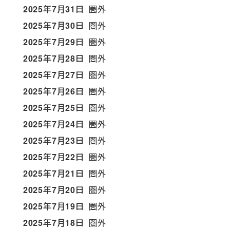
2025年7月31日
圏外
2025年7月30日
圏外
2025年7月29日
圏外
2025年7月28日
圏外
2025年7月27日
圏外
2025年7月26日
圏外
2025年7月25日
圏外
2025年7月24日
圏外
2025年7月23日
圏外
2025年7月22日
圏外
2025年7月21日
圏外
2025年7月20日
圏外
2025年7月19日
圏外
2025年7月18日
圏外