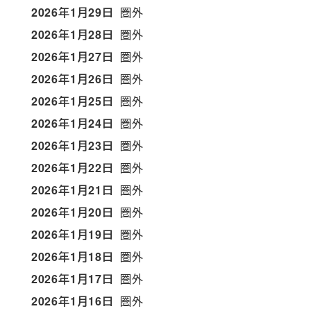
2026年1月29日
圏外
2026年1月28日
圏外
2026年1月27日
圏外
2026年1月26日
圏外
2026年1月25日
圏外
2026年1月24日
圏外
2026年1月23日
圏外
2026年1月22日
圏外
2026年1月21日
圏外
2026年1月20日
圏外
2026年1月19日
圏外
2026年1月18日
圏外
2026年1月17日
圏外
2026年1月16日
圏外