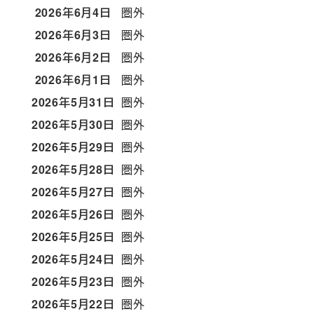
2026年6月4日
圏外
2026年6月3日
圏外
2026年6月2日
圏外
2026年6月1日
圏外
2026年5月31日
圏外
2026年5月30日
圏外
2026年5月29日
圏外
2026年5月28日
圏外
2026年5月27日
圏外
2026年5月26日
圏外
2026年5月25日
圏外
2026年5月24日
圏外
2026年5月23日
圏外
2026年5月22日
圏外