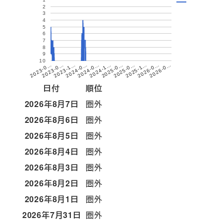
2
3
4
5
6
7
8
9
10
2025-0…
2023-0…
2025-1…
2023-1…
2026-0…
2024-0…
2026-0…
2024-0…
2024-1…
2025-0…
2023-0…
日付
順位
2026年8月7日
圏外
2026年8月6日
圏外
2026年8月5日
圏外
2026年8月4日
圏外
2026年8月3日
圏外
2026年8月2日
圏外
2026年8月1日
圏外
2026年7月31日
圏外