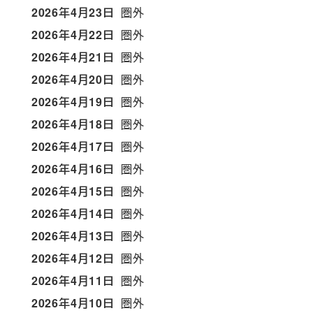
2026年4月23日
圏外
2026年4月22日
圏外
2026年4月21日
圏外
2026年4月20日
圏外
2026年4月19日
圏外
2026年4月18日
圏外
2026年4月17日
圏外
2026年4月16日
圏外
2026年4月15日
圏外
2026年4月14日
圏外
2026年4月13日
圏外
2026年4月12日
圏外
2026年4月11日
圏外
2026年4月10日
圏外