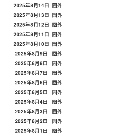
2025年8月14日
圏外
2025年8月13日
圏外
2025年8月12日
圏外
2025年8月11日
圏外
2025年8月10日
圏外
2025年8月9日
圏外
2025年8月8日
圏外
2025年8月7日
圏外
2025年8月6日
圏外
2025年8月5日
圏外
2025年8月4日
圏外
2025年8月3日
圏外
2025年8月2日
圏外
2025年8月1日
圏外