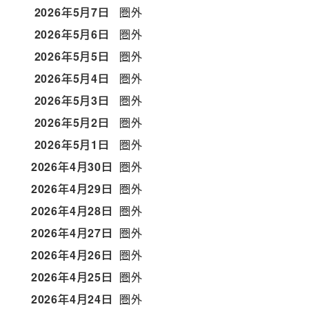
2026年5月7日
圏外
2026年5月6日
圏外
2026年5月5日
圏外
2026年5月4日
圏外
2026年5月3日
圏外
2026年5月2日
圏外
2026年5月1日
圏外
2026年4月30日
圏外
2026年4月29日
圏外
2026年4月28日
圏外
2026年4月27日
圏外
2026年4月26日
圏外
2026年4月25日
圏外
2026年4月24日
圏外