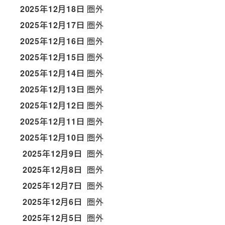
2025年12月18日
圏外
2025年12月17日
圏外
2025年12月16日
圏外
2025年12月15日
圏外
2025年12月14日
圏外
2025年12月13日
圏外
2025年12月12日
圏外
2025年12月11日
圏外
2025年12月10日
圏外
2025年12月9日
圏外
2025年12月8日
圏外
2025年12月7日
圏外
2025年12月6日
圏外
2025年12月5日
圏外