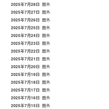
2025年7月28日
圏外
2025年7月27日
圏外
2025年7月26日
圏外
2025年7月25日
圏外
2025年7月24日
圏外
2025年7月23日
圏外
2025年7月22日
圏外
2025年7月21日
圏外
2025年7月20日
圏外
2025年7月19日
圏外
2025年7月18日
圏外
2025年7月17日
圏外
2025年7月16日
圏外
2025年7月15日
圏外