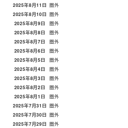
2025年8月11日
圏外
2025年8月10日
圏外
2025年8月9日
圏外
2025年8月8日
圏外
2025年8月7日
圏外
2025年8月6日
圏外
2025年8月5日
圏外
2025年8月4日
圏外
2025年8月3日
圏外
2025年8月2日
圏外
2025年8月1日
圏外
2025年7月31日
圏外
2025年7月30日
圏外
2025年7月29日
圏外