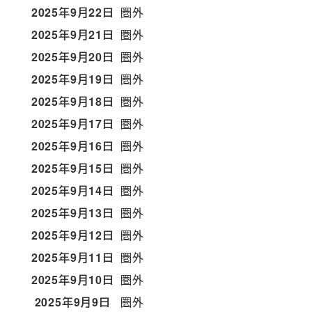
2025年9月22日
圏外
2025年9月21日
圏外
2025年9月20日
圏外
2025年9月19日
圏外
2025年9月18日
圏外
2025年9月17日
圏外
2025年9月16日
圏外
2025年9月15日
圏外
2025年9月14日
圏外
2025年9月13日
圏外
2025年9月12日
圏外
2025年9月11日
圏外
2025年9月10日
圏外
2025年9月9日
圏外