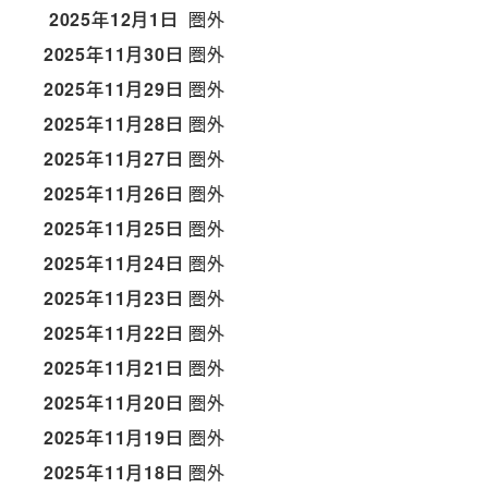
2025年12月1日
圏外
2025年11月30日
圏外
2025年11月29日
圏外
2025年11月28日
圏外
2025年11月27日
圏外
2025年11月26日
圏外
2025年11月25日
圏外
2025年11月24日
圏外
2025年11月23日
圏外
2025年11月22日
圏外
2025年11月21日
圏外
2025年11月20日
圏外
2025年11月19日
圏外
2025年11月18日
圏外