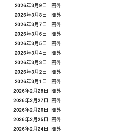
2026年3月9日
圏外
2026年3月8日
圏外
2026年3月7日
圏外
2026年3月6日
圏外
2026年3月5日
圏外
2026年3月4日
圏外
2026年3月3日
圏外
2026年3月2日
圏外
2026年3月1日
圏外
2026年2月28日
圏外
2026年2月27日
圏外
2026年2月26日
圏外
2026年2月25日
圏外
2026年2月24日
圏外