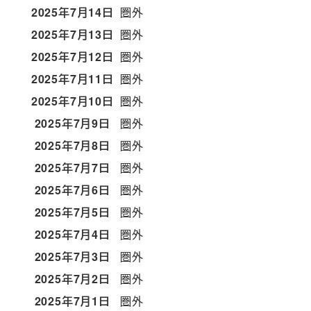
2025年7月14日
圏外
2025年7月13日
圏外
2025年7月12日
圏外
2025年7月11日
圏外
2025年7月10日
圏外
2025年7月9日
圏外
2025年7月8日
圏外
2025年7月7日
圏外
2025年7月6日
圏外
2025年7月5日
圏外
2025年7月4日
圏外
2025年7月3日
圏外
2025年7月2日
圏外
2025年7月1日
圏外