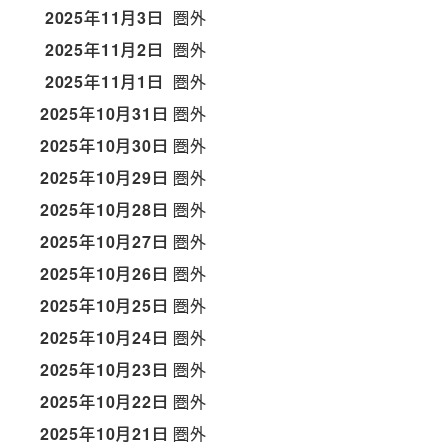
2025年11月3日
圏外
2025年11月2日
圏外
2025年11月1日
圏外
2025年10月31日
圏外
2025年10月30日
圏外
2025年10月29日
圏外
2025年10月28日
圏外
2025年10月27日
圏外
2025年10月26日
圏外
2025年10月25日
圏外
2025年10月24日
圏外
2025年10月23日
圏外
2025年10月22日
圏外
2025年10月21日
圏外