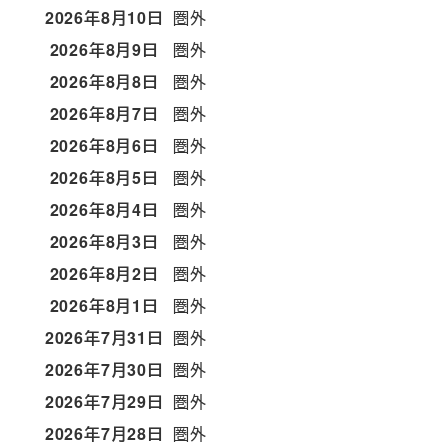
2026年8月10日
圏外
2026年8月9日
圏外
2026年8月8日
圏外
2026年8月7日
圏外
2026年8月6日
圏外
2026年8月5日
圏外
2026年8月4日
圏外
2026年8月3日
圏外
2026年8月2日
圏外
2026年8月1日
圏外
2026年7月31日
圏外
2026年7月30日
圏外
2026年7月29日
圏外
2026年7月28日
圏外