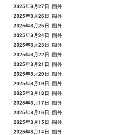
2025年8月27日
圏外
2025年8月26日
圏外
2025年8月25日
圏外
2025年8月24日
圏外
2025年8月23日
圏外
2025年8月22日
圏外
2025年8月21日
圏外
2025年8月20日
圏外
2025年8月19日
圏外
2025年8月18日
圏外
2025年8月17日
圏外
2025年8月16日
圏外
2025年8月15日
圏外
2025年8月14日
圏外