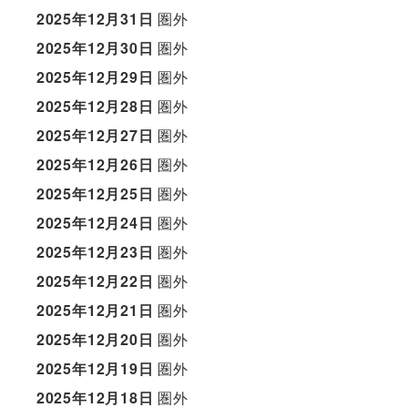
2025年12月31日
圏外
2025年12月30日
圏外
2025年12月29日
圏外
2025年12月28日
圏外
2025年12月27日
圏外
2025年12月26日
圏外
2025年12月25日
圏外
2025年12月24日
圏外
2025年12月23日
圏外
2025年12月22日
圏外
2025年12月21日
圏外
2025年12月20日
圏外
2025年12月19日
圏外
2025年12月18日
圏外