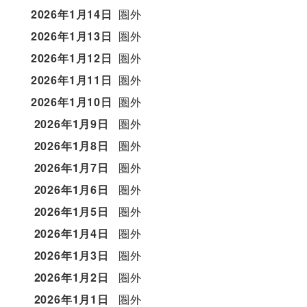
2026年1月14日
圏外
2026年1月13日
圏外
2026年1月12日
圏外
2026年1月11日
圏外
2026年1月10日
圏外
2026年1月9日
圏外
2026年1月8日
圏外
2026年1月7日
圏外
2026年1月6日
圏外
2026年1月5日
圏外
2026年1月4日
圏外
2026年1月3日
圏外
2026年1月2日
圏外
2026年1月1日
圏外