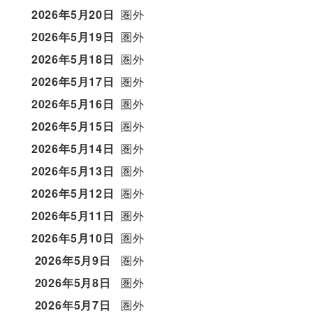
2026年5月20日
圏外
2026年5月19日
圏外
2026年5月18日
圏外
2026年5月17日
圏外
2026年5月16日
圏外
2026年5月15日
圏外
2026年5月14日
圏外
2026年5月13日
圏外
2026年5月12日
圏外
2026年5月11日
圏外
2026年5月10日
圏外
2026年5月9日
圏外
2026年5月8日
圏外
2026年5月7日
圏外