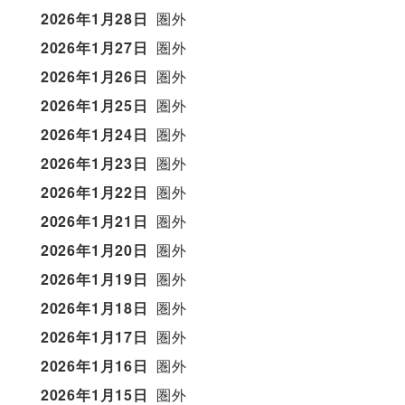
2026年1月28日
圏外
2026年1月27日
圏外
2026年1月26日
圏外
2026年1月25日
圏外
2026年1月24日
圏外
2026年1月23日
圏外
2026年1月22日
圏外
2026年1月21日
圏外
2026年1月20日
圏外
2026年1月19日
圏外
2026年1月18日
圏外
2026年1月17日
圏外
2026年1月16日
圏外
2026年1月15日
圏外