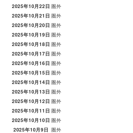
2025年10月22日
圏外
2025年10月21日
圏外
2025年10月20日
圏外
2025年10月19日
圏外
2025年10月18日
圏外
2025年10月17日
圏外
2025年10月16日
圏外
2025年10月15日
圏外
2025年10月14日
圏外
2025年10月13日
圏外
2025年10月12日
圏外
2025年10月11日
圏外
2025年10月10日
圏外
2025年10月9日
圏外