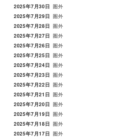
2025年7月30日
圏外
2025年7月29日
圏外
2025年7月28日
圏外
2025年7月27日
圏外
2025年7月26日
圏外
2025年7月25日
圏外
2025年7月24日
圏外
2025年7月23日
圏外
2025年7月22日
圏外
2025年7月21日
圏外
2025年7月20日
圏外
2025年7月19日
圏外
2025年7月18日
圏外
2025年7月17日
圏外