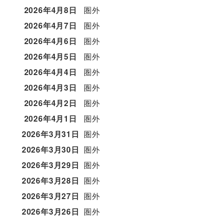
2026年4月8日
圏外
2026年4月7日
圏外
2026年4月6日
圏外
2026年4月5日
圏外
2026年4月4日
圏外
2026年4月3日
圏外
2026年4月2日
圏外
2026年4月1日
圏外
2026年3月31日
圏外
2026年3月30日
圏外
2026年3月29日
圏外
2026年3月28日
圏外
2026年3月27日
圏外
2026年3月26日
圏外