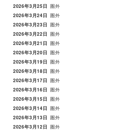
2026年3月25日
圏外
2026年3月24日
圏外
2026年3月23日
圏外
2026年3月22日
圏外
2026年3月21日
圏外
2026年3月20日
圏外
2026年3月19日
圏外
2026年3月18日
圏外
2026年3月17日
圏外
2026年3月16日
圏外
2026年3月15日
圏外
2026年3月14日
圏外
2026年3月13日
圏外
2026年3月12日
圏外