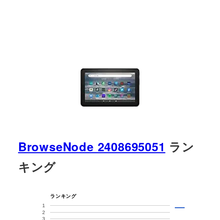
BrowseNode 2408695051
ラン
キング
ランキング
1
2
3