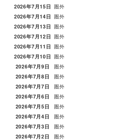
2026年7月15日
圏外
2026年7月14日
圏外
2026年7月13日
圏外
2026年7月12日
圏外
2026年7月11日
圏外
2026年7月10日
圏外
2026年7月9日
圏外
2026年7月8日
圏外
2026年7月7日
圏外
2026年7月6日
圏外
2026年7月5日
圏外
2026年7月4日
圏外
2026年7月3日
圏外
2026年7月2日
圏外