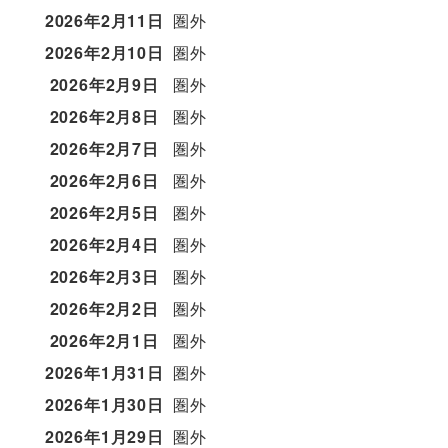
2026年2月11日
圏外
2026年2月10日
圏外
2026年2月9日
圏外
2026年2月8日
圏外
2026年2月7日
圏外
2026年2月6日
圏外
2026年2月5日
圏外
2026年2月4日
圏外
2026年2月3日
圏外
2026年2月2日
圏外
2026年2月1日
圏外
2026年1月31日
圏外
2026年1月30日
圏外
2026年1月29日
圏外