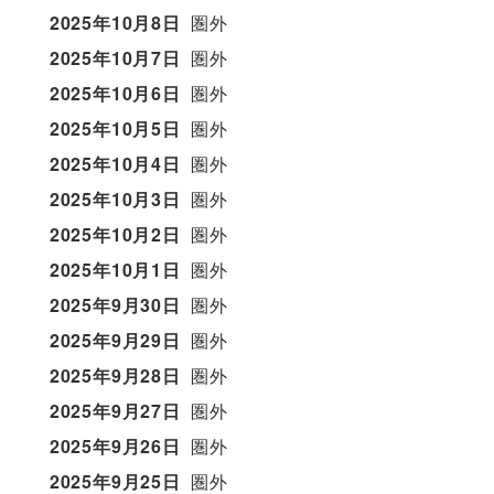
2025年10月8日
圏外
2025年10月7日
圏外
2025年10月6日
圏外
2025年10月5日
圏外
2025年10月4日
圏外
2025年10月3日
圏外
2025年10月2日
圏外
2025年10月1日
圏外
2025年9月30日
圏外
2025年9月29日
圏外
2025年9月28日
圏外
2025年9月27日
圏外
2025年9月26日
圏外
2025年9月25日
圏外