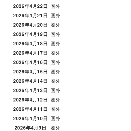
2026年4月22日
圏外
2026年4月21日
圏外
2026年4月20日
圏外
2026年4月19日
圏外
2026年4月18日
圏外
2026年4月17日
圏外
2026年4月16日
圏外
2026年4月15日
圏外
2026年4月14日
圏外
2026年4月13日
圏外
2026年4月12日
圏外
2026年4月11日
圏外
2026年4月10日
圏外
2026年4月9日
圏外