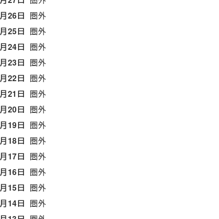
5月26日
圏外
5月25日
圏外
5月24日
圏外
5月23日
圏外
5月22日
圏外
5月21日
圏外
5月20日
圏外
5月19日
圏外
5月18日
圏外
5月17日
圏外
5月16日
圏外
5月15日
圏外
5月14日
圏外
5月13日
圏外