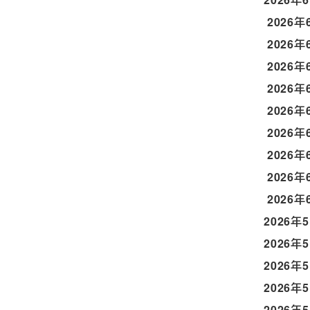
2026年
2026年
2026年
2026年
2026年
2026年
2026年
2026年
2026年
2026年
2026年
2026年
2026年
2026年