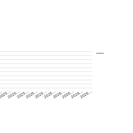
2026…
2026…
2025…
2025…
2025…
…
2026…
2026…
2025…
2025…
2025…