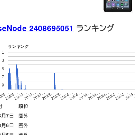
seNode 2408695051
ランキング
ランキング
1
3
5
7
9
2024…
2024…
2024…
2023…
2023…
2023…
2025
2024…
2024…
2024…
2023…
2023…
2023…
023…
2024…
付
順位
8月7日
圏外
8月6日
圏外
8月5日
圏外