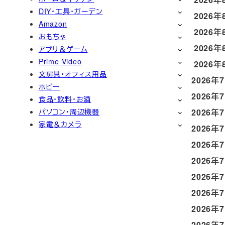
DIY・工具・ガーデン
2026年
Amazon
2026年
おもちゃ
2026年
アプリ＆ゲーム
Prime Video
2026年
文房具・オフィス用品
2026年
ホビー
2026年
食品・飲料・お酒
パソコン・周辺機器
2026年
家電＆カメラ
2026年
2026年
2026年
2026年
2026年
2026年
2026年