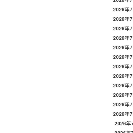
2026年
2026年
2026年
2026年
2026年
2026年
2026年
2026年
2026年
2026年
2026年
2026年
2026年
2026年