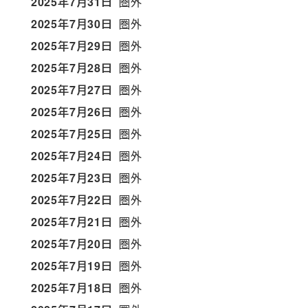
2025年7月31日
圏外
2025年7月30日
圏外
2025年7月29日
圏外
2025年7月28日
圏外
2025年7月27日
圏外
2025年7月26日
圏外
2025年7月25日
圏外
2025年7月24日
圏外
2025年7月23日
圏外
2025年7月22日
圏外
2025年7月21日
圏外
2025年7月20日
圏外
2025年7月19日
圏外
2025年7月18日
圏外