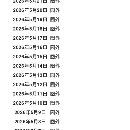
2026年5月21日
圏外
2026年5月20日
圏外
2026年5月19日
圏外
2026年5月18日
圏外
2026年5月17日
圏外
2026年5月16日
圏外
2026年5月15日
圏外
2026年5月14日
圏外
2026年5月13日
圏外
2026年5月12日
圏外
2026年5月11日
圏外
2026年5月10日
圏外
2026年5月9日
圏外
2026年5月8日
圏外