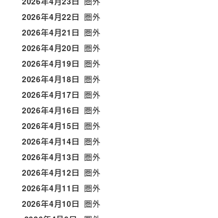
2026年4月23日
圏外
2026年4月22日
圏外
2026年4月21日
圏外
2026年4月20日
圏外
2026年4月19日
圏外
2026年4月18日
圏外
2026年4月17日
圏外
2026年4月16日
圏外
2026年4月15日
圏外
2026年4月14日
圏外
2026年4月13日
圏外
2026年4月12日
圏外
2026年4月11日
圏外
2026年4月10日
圏外