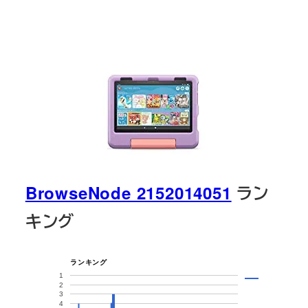
BrowseNode 2152014051
ラン
キング
ランキング
1
2
3
4