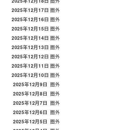
2025年12月18日
圏外
2025年12月17日
圏外
2025年12月16日
圏外
2025年12月15日
圏外
2025年12月14日
圏外
2025年12月13日
圏外
2025年12月12日
圏外
2025年12月11日
圏外
2025年12月10日
圏外
2025年12月9日
圏外
2025年12月8日
圏外
2025年12月7日
圏外
2025年12月6日
圏外
2025年12月5日
圏外