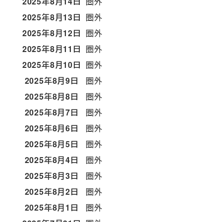
2025年8月14日
圏外
2025年8月13日
圏外
2025年8月12日
圏外
2025年8月11日
圏外
2025年8月10日
圏外
2025年8月9日
圏外
2025年8月8日
圏外
2025年8月7日
圏外
2025年8月6日
圏外
2025年8月5日
圏外
2025年8月4日
圏外
2025年8月3日
圏外
2025年8月2日
圏外
2025年8月1日
圏外