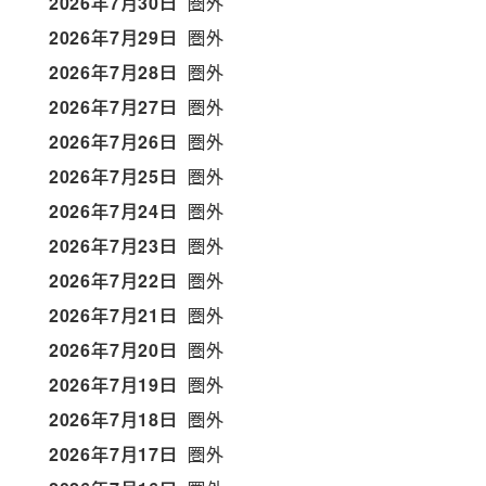
2026年7月30日
圏外
2026年7月29日
圏外
2026年7月28日
圏外
2026年7月27日
圏外
2026年7月26日
圏外
2026年7月25日
圏外
2026年7月24日
圏外
2026年7月23日
圏外
2026年7月22日
圏外
2026年7月21日
圏外
2026年7月20日
圏外
2026年7月19日
圏外
2026年7月18日
圏外
2026年7月17日
圏外