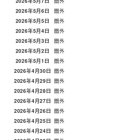
2026年5月7日
圏外
2026年5月6日
圏外
2026年5月5日
圏外
2026年5月4日
圏外
2026年5月3日
圏外
2026年5月2日
圏外
2026年5月1日
圏外
2026年4月30日
圏外
2026年4月29日
圏外
2026年4月28日
圏外
2026年4月27日
圏外
2026年4月26日
圏外
2026年4月25日
圏外
2026年4月24日
圏外