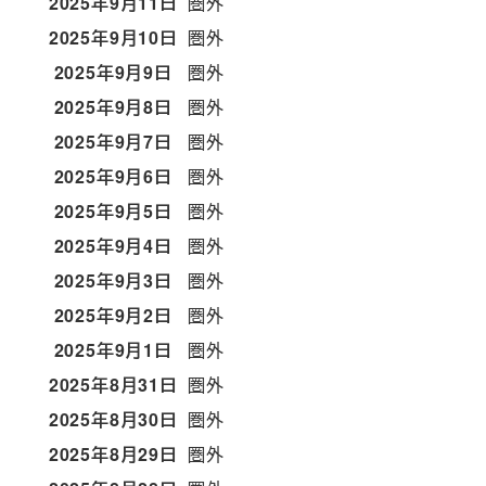
2025年9月11日
圏外
2025年9月10日
圏外
2025年9月9日
圏外
2025年9月8日
圏外
2025年9月7日
圏外
2025年9月6日
圏外
2025年9月5日
圏外
2025年9月4日
圏外
2025年9月3日
圏外
2025年9月2日
圏外
2025年9月1日
圏外
2025年8月31日
圏外
2025年8月30日
圏外
2025年8月29日
圏外