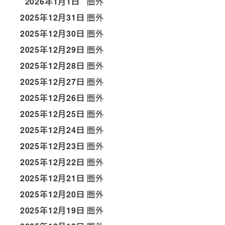
2026年1月1日
圏外
2025年12月31日
圏外
2025年12月30日
圏外
2025年12月29日
圏外
2025年12月28日
圏外
2025年12月27日
圏外
2025年12月26日
圏外
2025年12月25日
圏外
2025年12月24日
圏外
2025年12月23日
圏外
2025年12月22日
圏外
2025年12月21日
圏外
2025年12月20日
圏外
2025年12月19日
圏外