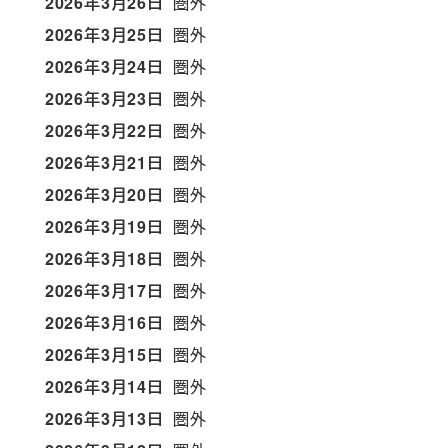
2026年3月26日
圏外
2026年3月25日
圏外
2026年3月24日
圏外
2026年3月23日
圏外
2026年3月22日
圏外
2026年3月21日
圏外
2026年3月20日
圏外
2026年3月19日
圏外
2026年3月18日
圏外
2026年3月17日
圏外
2026年3月16日
圏外
2026年3月15日
圏外
2026年3月14日
圏外
2026年3月13日
圏外