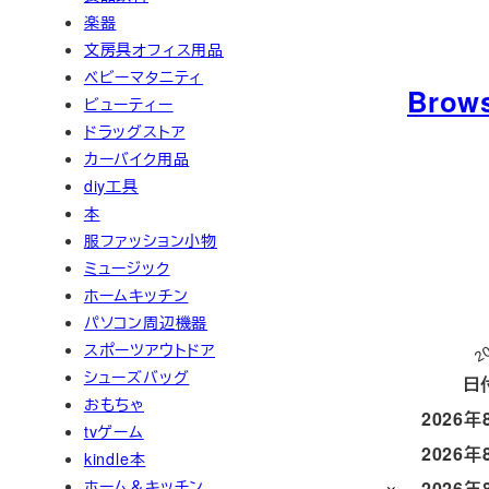
楽器
文房具オフィス用品
ベビーマタニティ
Brow
ビューティー
ドラッグストア
カーバイク用品
diy工具
本
服ファッション小物
ミュージック
ホームキッチン
パソコン周辺機器
2
スポーツアウトドア
シューズバッグ
日
おもちゃ
2026年
tvゲーム
2026年
kindle本
ホーム＆キッチン
2026年