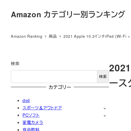
メ
Amazon カテゴリー別ランキング
イ
ン
コ
Amazon Ranking
商品
2021 Apple 10.2インチiPad (Wi-Fi 
ン
テ
ン
ツ
検索
2021
へ
検索
ース
移
カテゴリー
動
dvd
スポーツ＆アウトドア
PCソフト
家電カメラ
食品飲料