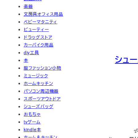
楽器
文房具オフィス用品
ベビーマタニティ
ビューティー
ドラッグストア
カーバイク用品
diy工具
シュー
本
服ファッション小物
ミュージック
ホームキッチン
パソコン周辺機器
スポーツアウトドア
シューズバッグ
おもちゃ
tvゲーム
2
kindle本
ホーム＆キッチン