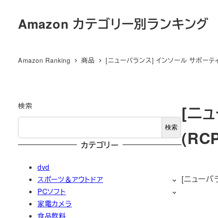
メ
Amazon カテゴリー別ランキング
イ
ン
コ
Amazon Ranking
商品
[ニューバランス] インソール サポーティブ
ン
テ
ン
ツ
検索
[ニ
へ
検索
(RC
移
カテゴリー
動
dvd
[ニューバ
スポーツ＆アウトドア
PCソフト
家電カメラ
食品飲料