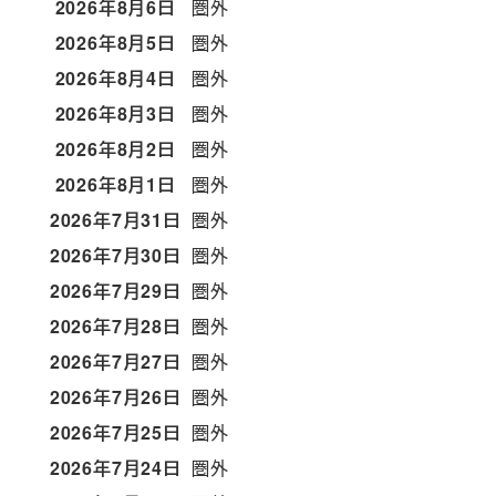
2026年8月6日
圏外
2026年8月5日
圏外
2026年8月4日
圏外
2026年8月3日
圏外
2026年8月2日
圏外
2026年8月1日
圏外
2026年7月31日
圏外
2026年7月30日
圏外
2026年7月29日
圏外
2026年7月28日
圏外
2026年7月27日
圏外
2026年7月26日
圏外
2026年7月25日
圏外
2026年7月24日
圏外