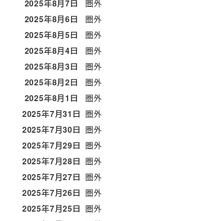
2025年8月7日
圏外
2025年8月6日
圏外
2025年8月5日
圏外
2025年8月4日
圏外
2025年8月3日
圏外
2025年8月2日
圏外
2025年8月1日
圏外
2025年7月31日
圏外
2025年7月30日
圏外
2025年7月29日
圏外
2025年7月28日
圏外
2025年7月27日
圏外
2025年7月26日
圏外
2025年7月25日
圏外