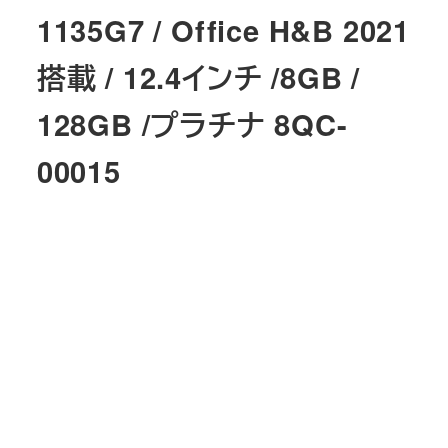
1135G7 / Office H&B 2021
搭載 / 12.4インチ /8GB /
128GB /プラチナ 8QC-
00015