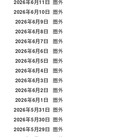
2026年6月11日
圏外
2026年6月10日
圏外
2026年6月9日
圏外
2026年6月8日
圏外
2026年6月7日
圏外
2026年6月6日
圏外
2026年6月5日
圏外
2026年6月4日
圏外
2026年6月3日
圏外
2026年6月2日
圏外
2026年6月1日
圏外
2026年5月31日
圏外
2026年5月30日
圏外
2026年5月29日
圏外