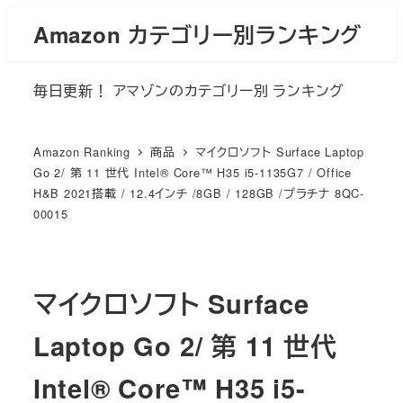
メ
Amazon カテゴリー別ランキング
イ
ン
毎日更新！ アマゾンのカテゴリー別 ランキング
コ
ン
テ
Amazon Ranking
商品
マイクロソフト Surface Laptop
ン
Go 2/ 第 11 世代 Intel® Core™ H35 i5-1135G7 / Office
H&B 2021搭載 / 12.4インチ /8GB / 128GB /プラチナ 8QC-
ツ
00015
へ
移
動
マイクロソフト Surface
Laptop Go 2/ 第 11 世代
Intel® Core™ H35 i5-