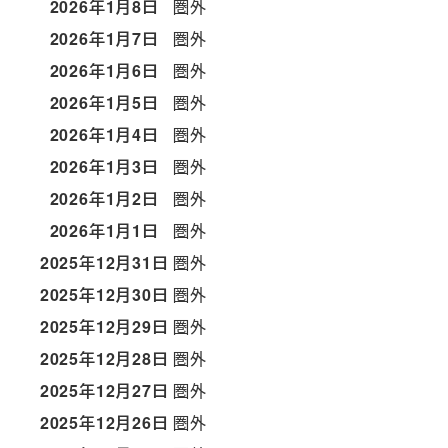
2026年1月8日
圏外
2026年1月7日
圏外
2026年1月6日
圏外
2026年1月5日
圏外
2026年1月4日
圏外
2026年1月3日
圏外
2026年1月2日
圏外
2026年1月1日
圏外
2025年12月31日
圏外
2025年12月30日
圏外
2025年12月29日
圏外
2025年12月28日
圏外
2025年12月27日
圏外
2025年12月26日
圏外