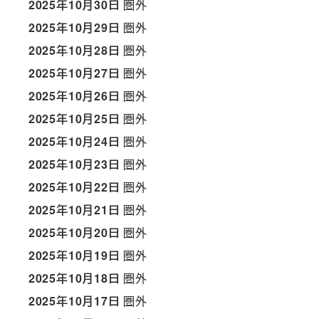
2025年10月30日
圏外
2025年10月29日
圏外
2025年10月28日
圏外
2025年10月27日
圏外
2025年10月26日
圏外
2025年10月25日
圏外
2025年10月24日
圏外
2025年10月23日
圏外
2025年10月22日
圏外
2025年10月21日
圏外
2025年10月20日
圏外
2025年10月19日
圏外
2025年10月18日
圏外
2025年10月17日
圏外