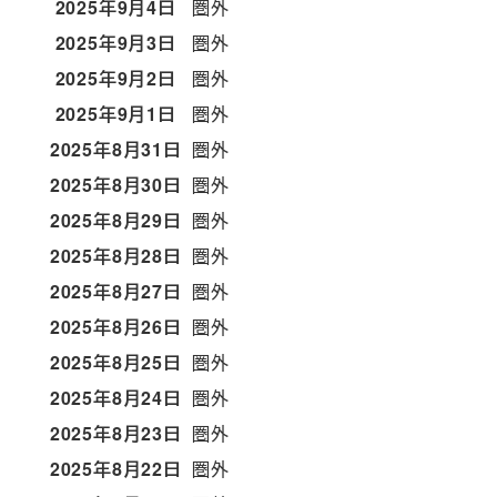
2025年9月4日
圏外
2025年9月3日
圏外
2025年9月2日
圏外
2025年9月1日
圏外
2025年8月31日
圏外
2025年8月30日
圏外
2025年8月29日
圏外
2025年8月28日
圏外
2025年8月27日
圏外
2025年8月26日
圏外
2025年8月25日
圏外
2025年8月24日
圏外
2025年8月23日
圏外
2025年8月22日
圏外