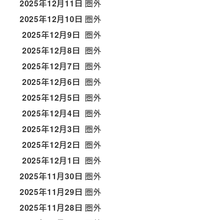
2025年12月11日
圏外
2025年12月10日
圏外
2025年12月9日
圏外
2025年12月8日
圏外
2025年12月7日
圏外
2025年12月6日
圏外
2025年12月5日
圏外
2025年12月4日
圏外
2025年12月3日
圏外
2025年12月2日
圏外
2025年12月1日
圏外
2025年11月30日
圏外
2025年11月29日
圏外
2025年11月28日
圏外