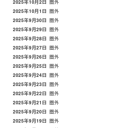
2025年10月2日
圏外
2025年10月1日
圏外
2025年9月30日
圏外
2025年9月29日
圏外
2025年9月28日
圏外
2025年9月27日
圏外
2025年9月26日
圏外
2025年9月25日
圏外
2025年9月24日
圏外
2025年9月23日
圏外
2025年9月22日
圏外
2025年9月21日
圏外
2025年9月20日
圏外
2025年9月19日
圏外