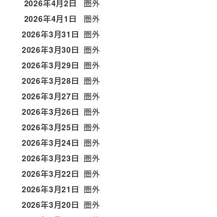
2026年4月2日
圏外
2026年4月1日
圏外
2026年3月31日
圏外
2026年3月30日
圏外
2026年3月29日
圏外
2026年3月28日
圏外
2026年3月27日
圏外
2026年3月26日
圏外
2026年3月25日
圏外
2026年3月24日
圏外
2026年3月23日
圏外
2026年3月22日
圏外
2026年3月21日
圏外
2026年3月20日
圏外